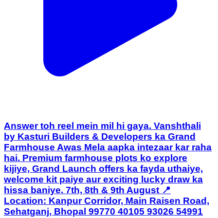
Answer toh reel mein mil hi gaya. Vanshthali
by Kasturi Builders & Developers ka Grand
Farmhouse Awas Mela aapka intezaar kar raha
hai. Premium farmhouse plots ko explore
kijiye, Grand Launch offers ka fayda uthaiye,
welcome kit paiye aur exciting lucky draw ka
hissa baniye. 7th, 8th & 9th August 📍
Location: Kanpur Corridor, Main Raisen Road,
Sehatganj, Bhopal 99770 40105 93026 54991