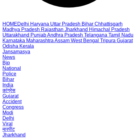
HOME
Delhi
Haryana
Uttar Pradesh
Bihar
Chhattisgarh
Madhya Pradesh
Rajasthan
Jharkhand
Himachal Pradesh
Uttarakhand
Punjab
Andhra Pradesh
Telangana
Tamil Nadu
Karnataka
Maharashtra
Assam
West Bengal
Tripura
Gujarat
Odisha
Kerala
Jansamasya
News
Bjp
National
Police
Bihar
India
कांग्रेस
Gujarat
Accident
Congress
Modi
Delhi
Viral
मारपीट
Jharkhand