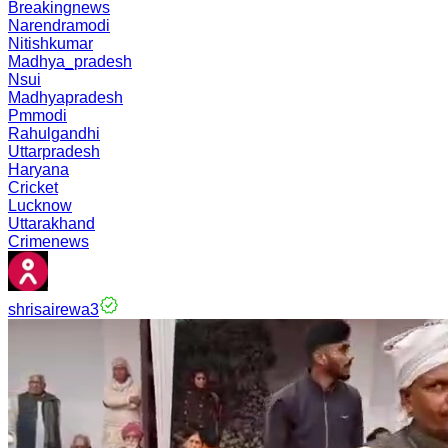
Breakingnews
Narendramodi
Nitishkumar
Madhya_pradesh
Nsui
Madhyapradesh
Pmmodi
Rahulgandhi
Uttarpradesh
Haryana
Cricket
Lucknow
Uttarakhand
Crimenews
shrisairewa3