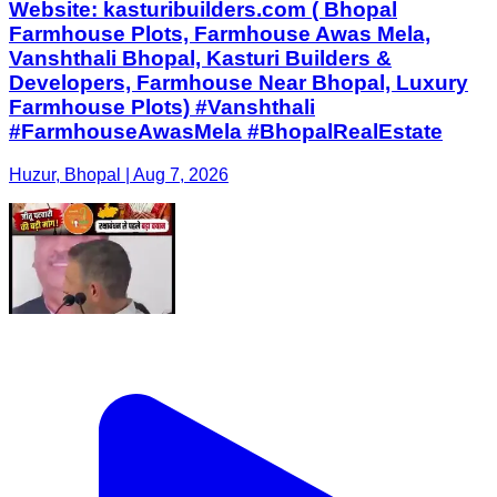
Website: kasturibuilders.com ( Bhopal
Farmhouse Plots, Farmhouse Awas Mela,
Vanshthali Bhopal, Kasturi Builders &
Developers, Farmhouse Near Bhopal, Luxury
Farmhouse Plots) #Vanshthali
#FarmhouseAwasMela #BhopalRealEstate
Huzur, Bhopal | Aug 7, 2026