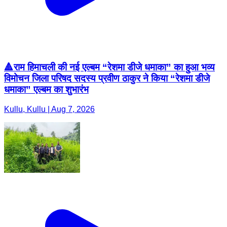
🔺राम हिमाचली की नई एल्बम “रेशमा डीजे धमाका” का हुआ भव्य
विमोचन जिला परिषद सदस्य प्रवीण ठाकुर ने किया “रेशमा डीजे
धमाका” एल्बम का शुभारंभ
Kullu, Kullu | Aug 7, 2026