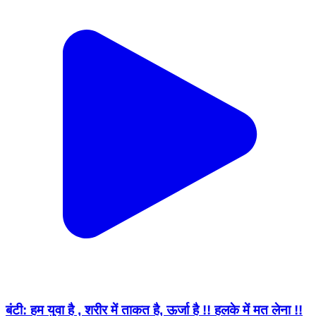
बंटी: हम युवा है , शरीर में ताकत है, ऊर्जा है !! हलके में मत लेना !!