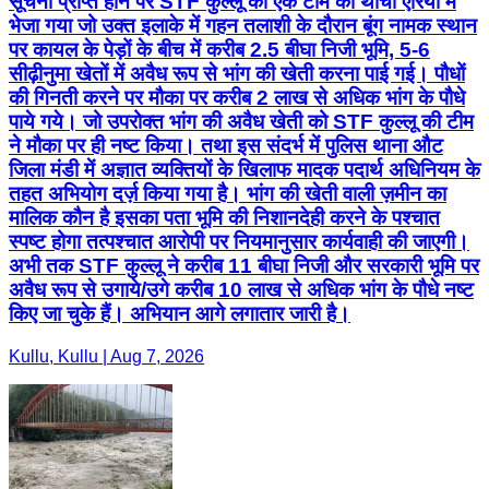
सूचना प्राप्त होने पर STF कुल्लू की एक टीम को थाची एरिया में
भेजा गया जो उक्त इलाके में गहन तलाशी के दौरान बूंग नामक स्थान
पर कायल के पेड़ों के बीच में करीब 2.5 बीघा निजी भूमि, 5-6
सीढ़ीनुमा खेतों में अवैध रूप से भांग की खेती करना पाई गई। पौधों
की गिनती करने पर मौका पर करीब 2 लाख से अधिक भांग के पौधे
पाये गये। जो उपरोक्त भांग की अवैध खेती को STF कुल्लू की टीम
ने मौका पर ही नष्ट किया। तथा इस संदर्भ में पुलिस थाना औट
जिला मंडी में अज्ञात व्यक्तियों के खिलाफ मादक पदार्थ अधिनियम के
तहत अभियोग दर्ज़ किया गया है। भांग की खेती वाली ज़मीन का
मालिक कौन है इसका पता भूमि की निशानदेही करने के पश्चात
स्पष्ट होगा तत्पश्चात आरोपी पर नियमानुसार कार्यवाही की जाएगी।
अभी तक STF कुल्लू ने करीब 11 बीघा निजी और सरकारी भूमि पर
अवैध रूप से उगाये/उगे करीब 10 लाख से अधिक भांग के पौधे नष्ट
किए जा चुके हैं। अभियान आगे लगातार जारी है।
Kullu, Kullu | Aug 7, 2026