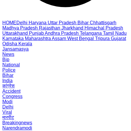
HOME
Delhi
Haryana
Uttar Pradesh
Bihar
Chhattisgarh
Madhya Pradesh
Rajasthan
Jharkhand
Himachal Pradesh
Uttarakhand
Punjab
Andhra Pradesh
Telangana
Tamil Nadu
Karnataka
Maharashtra
Assam
West Bengal
Tripura
Gujarat
Odisha
Kerala
Jansamasya
News
Bjp
National
Police
Bihar
India
कांग्रेस
Accident
Congress
Modi
Delhi
Viral
मारपीट
Breakingnews
Narendramodi