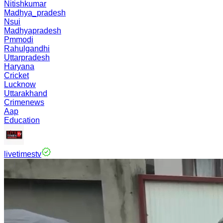
Nitishkumar
Madhya_pradesh
Nsui
Madhyapradesh
Pmmodi
Rahulgandhi
Uttarpradesh
Haryana
Cricket
Lucknow
Uttarakhand
Crimenews
Aap
Education
livetimestv