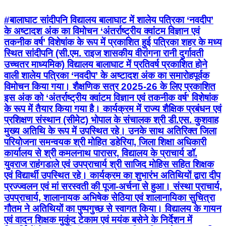
#बालाघाट सांदीपनि विद्यालय बालाघाट में शालेय पत्रिका ‘नवदीप’
के अष्टादश अंक का विमोचन ‘अंतर्राष्ट्रीय क्वांटम विज्ञान एवं
तकनीक वर्ष’ विशेषांक के रूप में प्रकाशित हुई पत्रिका शहर के मध्य
स्थित सांदीपनि (सी.एम. राइज शासकीय वीरांगना रानी दुर्गावती
उच्चतर माध्यमिक) विद्यालय बालाघाट में प्रतिवर्ष प्रकाशित होने
वाली शालेय पत्रिका ‘नवदीप’ के अष्टादश अंक का समारोहपूर्वक
विमोचन किया गया। शैक्षणिक सत्र 2025-26 के लिए प्रकाशित
इस अंक को ‘अंतर्राष्ट्रीय क्वांटम विज्ञान एवं तकनीक वर्ष’ विशेषांक
के रूप में तैयार किया गया है। कार्यक्रम में राज्य शैक्षिक प्रबंधन एवं
प्रशिक्षण संस्थान (सीमेट) भोपाल के संचालक श्री डी.एस. कुशवाह
मुख्य अतिथि के रूप में उपस्थित रहे। उनके साथ अतिरिक्त जिला
परियोजना समन्वयक श्री मोहित डहेरिया, जिला शिक्षा अधिकारी
कार्यालय से श्री कमलनाथ पारासर, विद्यालय के प्राचार्य डॉ.
युवराज राहंगडाले एवं उपप्राचार्य श्री साजिद मोहिस सहित शिक्षक
एवं विद्यार्थी उपस्थित रहे। कार्यक्रम का शुभारंभ अतिथियों द्वारा दीप
प्रज्ज्वलन एवं मां सरस्वती की पूजा-अर्चना से हुआ। संस्था प्राचार्य,
उपप्राचार्य, शालानायक अभिषेक सेठिया एवं शालानायिका सुचित्रा
गौतम ने अतिथियों का पुष्पगुच्छ से स्वागत किया। विद्यालय के गायन
एवं वादन शिक्षक मुकुंद टेकाम एवं मयंक बसेने के निर्देशन में