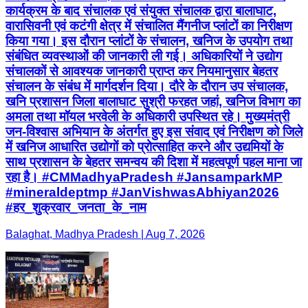
कार्यक्रम के बाद संचालक एवं संयुक्त संचालक द्वारा बालाघाट,
वारासिवनी एवं कटंगी क्षेत्र में संचालित मैंगनीज प्लांटों का निरीक्षण
किया गया। इस दौरान प्लांटों के संचालन, खनिज के उपयोग तथा
संबंधित व्यवस्थाओं की जानकारी ली गई। अधिकारियों ने उद्योग
संचालकों से आवश्यक जानकारी प्राप्त कर नियमानुसार बेहतर
संचालन के संबंध में मार्गदर्शन दिया। दौरे के दौरान उप संचालक,
खनि प्रशासन जिला बालाघाट सुश्री फरहत जहां, खनिज विभाग का
अमला तथा मॉयल भरवेली के अधिकारी उपस्थित रहे। मुख्यमंत्री
जन-विश्वास अभियान के अंतर्गत हुए इस संवाद एवं निरीक्षण को जिले
में खनिज आधारित उद्योगों को प्रोत्साहित करने और उद्यमियों के
साथ प्रशासन के बेहतर समन्वय की दिशा में महत्वपूर्ण पहल माना जा
रहा है। #CMMadhyaPradesh #JansamparkMP
#mineraldeptmp #JanVishwasAbhiyan2026
#हर_शुक्रवार_जनता_के_नाम
Balaghat, Madhya Pradesh | Aug 7, 2026