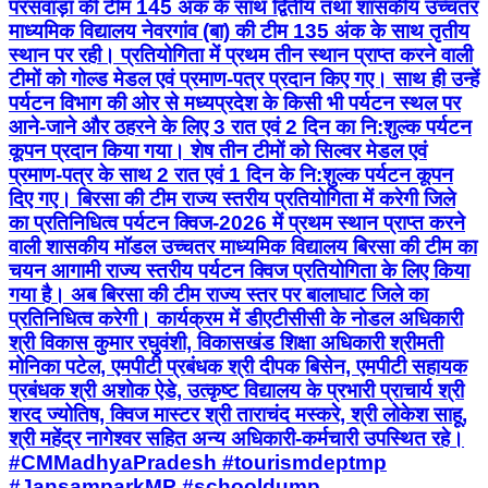
परसवाड़ा की टीम 145 अंक के साथ द्वितीय तथा शासकीय उच्चतर
माध्यमिक विद्यालय नेवरगांव (बा) की टीम 135 अंक के साथ तृतीय
स्थान पर रही। प्रतियोगिता में प्रथम तीन स्थान प्राप्त करने वाली
टीमों को गोल्ड मेडल एवं प्रमाण-पत्र प्रदान किए गए। साथ ही उन्हें
पर्यटन विभाग की ओर से मध्यप्रदेश के किसी भी पर्यटन स्थल पर
आने-जाने और ठहरने के लिए 3 रात एवं 2 दिन का नि:शुल्क पर्यटन
कूपन प्रदान किया गया। शेष तीन टीमों को सिल्वर मेडल एवं
प्रमाण-पत्र के साथ 2 रात एवं 1 दिन के नि:शुल्क पर्यटन कूपन
दिए गए। बिरसा की टीम राज्य स्तरीय प्रतियोगिता में करेगी जिले
का प्रतिनिधित्व पर्यटन क्विज-2026 में प्रथम स्थान प्राप्त करने
वाली शासकीय मॉडल उच्चतर माध्यमिक विद्यालय बिरसा की टीम का
चयन आगामी राज्य स्तरीय पर्यटन क्विज प्रतियोगिता के लिए किया
गया है। अब बिरसा की टीम राज्य स्तर पर बालाघाट जिले का
प्रतिनिधित्व करेगी। कार्यक्रम में डीएटीसीसी के नोडल अधिकारी
श्री विकास कुमार रघुवंशी, विकासखंड शिक्षा अधिकारी श्रीमती
मोनिका पटेल, एमपीटी प्रबंधक श्री दीपक बिसेन, एमपीटी सहायक
प्रबंधक श्री अशोक ऐडे, उत्कृष्ट विद्यालय के प्रभारी प्राचार्य श्री
शरद ज्योतिष, क्विज मास्टर श्री ताराचंद मस्करे, श्री लोकेश साहू,
श्री महेंद्र नागेश्वर सहित अन्य अधिकारी-कर्मचारी उपस्थित रहे।
#CMMadhyaPradesh #tourismdeptmp
#JansamparkMP #schooldump