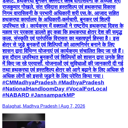
डेकाटे, हथकरघा बुनकर क्लस्टर क्लब वारासिवनी के अध्यक्ष श्री
राजकुमार गोखले, संत रविदास हस्तशिल्प एवं हथकरघा विकास
निगम वारासिवनी के प्रभारी अधिकारी श्री एस.के. आजाद सहित
हथकरघा कार्यालय के अधिकारी-कर्मचारी, बुनकर एवं शिल्पी
उपस्थित रहे। कार्यक्रम में वक्ताओं ने राष्ट्रीय हथकरघा दिवस के
महत्व पर प्रकाश डालते हुए कहा कि हथकरघा क्षेत्र देश की समृद्ध
कला, संस्कृति एवं पारंपरिक विरासत का महत्वपूर्ण हिस्सा है। इस
क्षेत्र से जुड़े बुनकरों एवं शिल्पियों को आत्मनिर्भर बनाने के लिए
शासन द्वारा विभिन्न योजनाएं एवं कार्यक्रम संचालित किए जा रहे हैं।
इस दौरान उपस्थित बुनकरों एवं शिल्पियों को शासन द्वारा उनके हित
में किए जा रहे प्रयासों, योजनाओं एवं सुविधाओं की जानकारी दी गई
तथा हथकरघा एवं हस्तशिल्प क्षेत्र को आगे बढ़ाने के लिए अधिक से
अधिक लोगों को इससे जुड़ने के लिए प्रेरित किया गया।
#CMMadhyaPradesh #MadhyaPradesh
#NationalHandloomDay #VocalForLocal
#NABARD #JansamparkMP
Balaghat, Madhya Pradesh | Aug 7, 2026