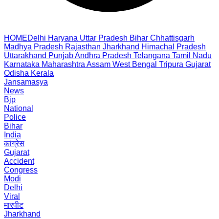
HOME
Delhi
Haryana
Uttar Pradesh
Bihar
Chhattisgarh
Madhya Pradesh
Rajasthan
Jharkhand
Himachal Pradesh
Uttarakhand
Punjab
Andhra Pradesh
Telangana
Tamil Nadu
Karnataka
Maharashtra
Assam
West Bengal
Tripura
Gujarat
Odisha
Kerala
Jansamasya
News
Bjp
National
Police
Bihar
India
कांग्रेस
Gujarat
Accident
Congress
Modi
Delhi
Viral
मारपीट
Jharkhand