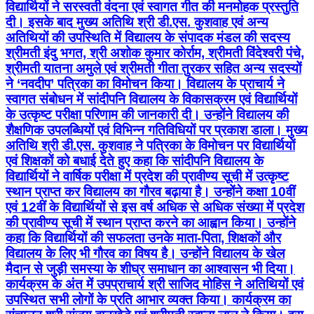
विद्यार्थियों ने सरस्वती वंदना एवं स्वागत गीत की मनमोहक प्रस्तुति
दी। इसके बाद मुख्य अतिथि श्री डी.एस. कुशवाह एवं अन्य
अतिथियों की उपस्थिति में विद्यालय के संपादक मंडल की सदस्य
श्रीमती इंदु भगत, श्री अशोक कुमार कोर्राम, श्रीमती विंदेश्वरी पंचे,
श्रीमती यातना अमुले एवं श्रीमती गीता तुरकर सहित अन्य सदस्यों
ने ‘नवदीप’ पत्रिका का विमोचन किया। विद्यालय के प्राचार्य ने
स्वागत संबोधन में सांदीपनि विद्यालय के विकासक्रम एवं विद्यार्थियों
के उत्कृष्ट परीक्षा परिणाम की जानकारी दी। उन्होंने विद्यालय की
शैक्षणिक उपलब्धियों एवं विभिन्न गतिविधियों पर प्रकाश डाला। मुख्य
अतिथि श्री डी.एस. कुशवाह ने पत्रिका के विमोचन पर विद्यार्थियों
एवं शिक्षकों को बधाई देते हुए कहा कि सांदीपनि विद्यालय के
विद्यार्थियों ने वार्षिक परीक्षा में प्रदेश की प्रावीण्य सूची में उत्कृष्ट
स्थान प्राप्त कर विद्यालय का गौरव बढ़ाया है। उन्होंने कक्षा 10वीं
एवं 12वीं के विद्यार्थियों से इस वर्ष अधिक से अधिक संख्या में प्रदेश
की प्रावीण्य सूची में स्थान प्राप्त करने का आह्वान किया। उन्होंने
कहा कि विद्यार्थियों की सफलता उनके माता-पिता, शिक्षकों और
विद्यालय के लिए भी गौरव का विषय है। उन्होंने विद्यालय के खेल
मैदान से जुड़ी समस्या के शीघ्र समाधान का आश्वासन भी दिया।
कार्यक्रम के अंत में उपप्राचार्य श्री साजिद मोहिस ने अतिथियों एवं
उपस्थित सभी लोगों के प्रति आभार व्यक्त किया। कार्यक्रम का