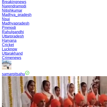
Breakingnews
Narendramodi
Nitishkumar
Madhya_pradesh
Nsui
Madhyapradesh
Pmmodi
Rahulgandhi
Uttarpradesh
Haryana
Cricket
Lucknow
Uttarakhand
Crimenews
samarpitsahu