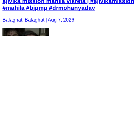
ajivika mission mahila vikreta | #ajivikamission
#mahila #bjpmp #drmohanyadav
Balaghat, Balaghat | Aug 7, 2026