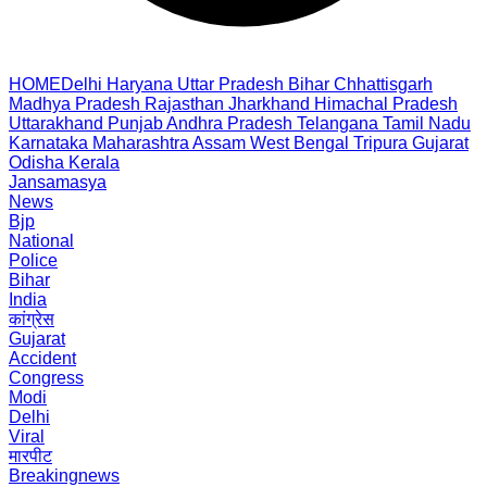
HOME
Delhi
Haryana
Uttar Pradesh
Bihar
Chhattisgarh
Madhya Pradesh
Rajasthan
Jharkhand
Himachal Pradesh
Uttarakhand
Punjab
Andhra Pradesh
Telangana
Tamil Nadu
Karnataka
Maharashtra
Assam
West Bengal
Tripura
Gujarat
Odisha
Kerala
Jansamasya
News
Bjp
National
Police
Bihar
India
कांग्रेस
Gujarat
Accident
Congress
Modi
Delhi
Viral
मारपीट
Breakingnews