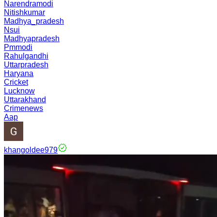
Narendramodi
Nitishkumar
Madhya_pradesh
Nsui
Madhyapradesh
Pmmodi
Rahulgandhi
Uttarpradesh
Haryana
Cricket
Lucknow
Uttarakhand
Crimenews
Aap
khangoldee979