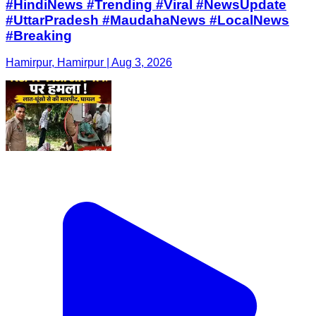
#HindiNews #Trending #Viral #NewsUpdate
#UttarPradesh #MaudahaNews #LocalNews
#Breaking
Hamirpur, Hamirpur | Aug 3, 2026