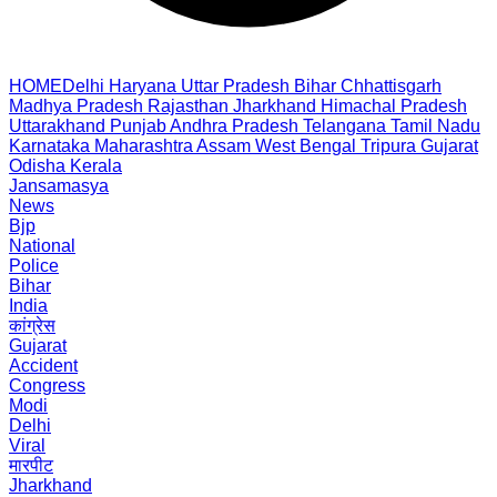
HOME
Delhi
Haryana
Uttar Pradesh
Bihar
Chhattisgarh
Madhya Pradesh
Rajasthan
Jharkhand
Himachal Pradesh
Uttarakhand
Punjab
Andhra Pradesh
Telangana
Tamil Nadu
Karnataka
Maharashtra
Assam
West Bengal
Tripura
Gujarat
Odisha
Kerala
Jansamasya
News
Bjp
National
Police
Bihar
India
कांग्रेस
Gujarat
Accident
Congress
Modi
Delhi
Viral
मारपीट
Jharkhand