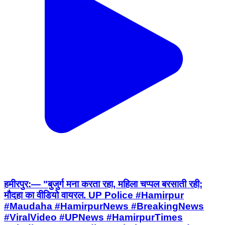
हमीरपुर:— "बुजुर्ग मना करता रहा, महिला चप्पल बरसाती रही;
मौदहा का वीडियो वायरल. UP Police #Hamirpur
#Maudaha #HamirpurNews #BreakingNews
#ViralVideo #UPNews #HamirpurTimes