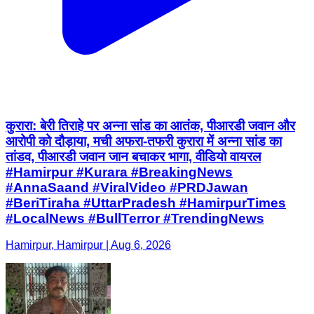
कुरारा: बेरी तिराहे पर अन्ना सांड का आतंक, पीआरडी जवान और
आरोपी को दौड़ाया, मची अफरा-तफरी कुरारा में अन्ना सांड का
तांडव, पीआरडी जवान जान बचाकर भागा, वीडियो वायरल
#Hamirpur #Kurara #BreakingNews
#AnnaSaand #ViralVideo #PRDJawan
#BeriTiraha #UttarPradesh #HamirpurTimes
#LocalNews #BullTerror #TrendingNews
Hamirpur, Hamirpur | Aug 6, 2026