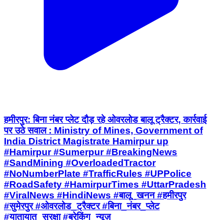
हमीरपुर: बिना नंबर प्लेट दौड़ रहे ओवरलोड बालू ट्रैक्टर, कार्रवाई
पर उठे सवाल : Ministry of Mines, Government of
India District Magistrate Hamirpur up
#Hamirpur #Sumerpur #BreakingNews
#SandMining #OverloadedTractor
#NoNumberPlate #TrafficRules #UPPolice
#RoadSafety #HamirpurTimes #UttarPradesh
#ViralNews #HindiNews #बालू_खनन #हमीरपुर
#सुमेरपुर #ओवरलोड_ट्रैक्टर #बिना_नंबर_प्लेट
#यातायात_सुरक्षा #ब्रेकिंग_न्यूज़