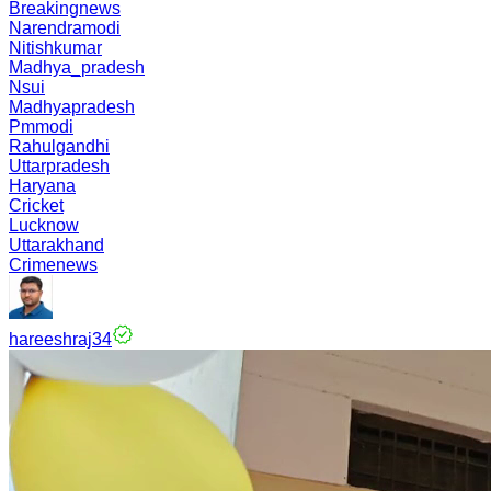
Breakingnews
Narendramodi
Nitishkumar
Madhya_pradesh
Nsui
Madhyapradesh
Pmmodi
Rahulgandhi
Uttarpradesh
Haryana
Cricket
Lucknow
Uttarakhand
Crimenews
hareeshraj34