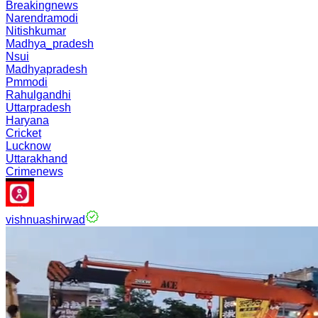
Breakingnews
Narendramodi
Nitishkumar
Madhya_pradesh
Nsui
Madhyapradesh
Pmmodi
Rahulgandhi
Uttarpradesh
Haryana
Cricket
Lucknow
Uttarakhand
Crimenews
vishnuashirwad