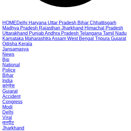
HOME
Delhi
Haryana
Uttar Pradesh
Bihar
Chhattisgarh
Madhya Pradesh
Rajasthan
Jharkhand
Himachal Pradesh
Uttarakhand
Punjab
Andhra Pradesh
Telangana
Tamil Nadu
Karnataka
Maharashtra
Assam
West Bengal
Tripura
Gujarat
Odisha
Kerala
Jansamasya
News
Bjp
National
Police
Bihar
India
कांग्रेस
Gujarat
Accident
Congress
Modi
Delhi
Viral
मारपीट
Jharkhand