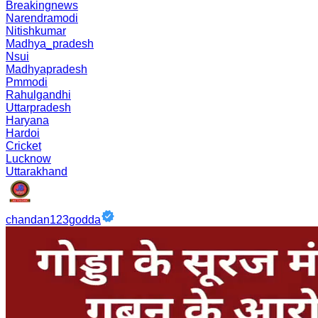
Breakingnews
Narendramodi
Nitishkumar
Madhya_pradesh
Nsui
Madhyapradesh
Pmmodi
Rahulgandhi
Uttarpradesh
Haryana
Hardoi
Cricket
Lucknow
Uttarakhand
chandan123godda