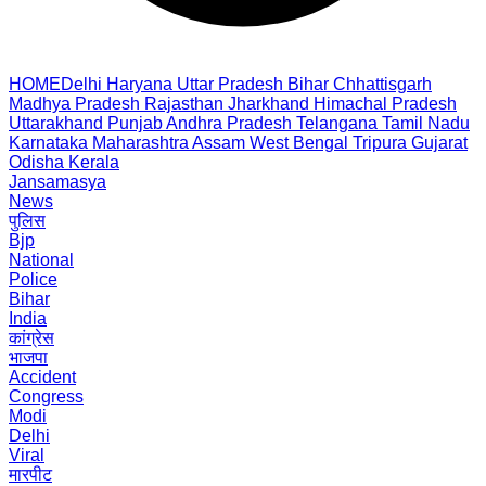
HOME
Delhi
Haryana
Uttar Pradesh
Bihar
Chhattisgarh
Madhya Pradesh
Rajasthan
Jharkhand
Himachal Pradesh
Uttarakhand
Punjab
Andhra Pradesh
Telangana
Tamil Nadu
Karnataka
Maharashtra
Assam
West Bengal
Tripura
Gujarat
Odisha
Kerala
Jansamasya
News
पुलिस
Bjp
National
Police
Bihar
India
कांग्रेस
भाजपा
Accident
Congress
Modi
Delhi
Viral
मारपीट