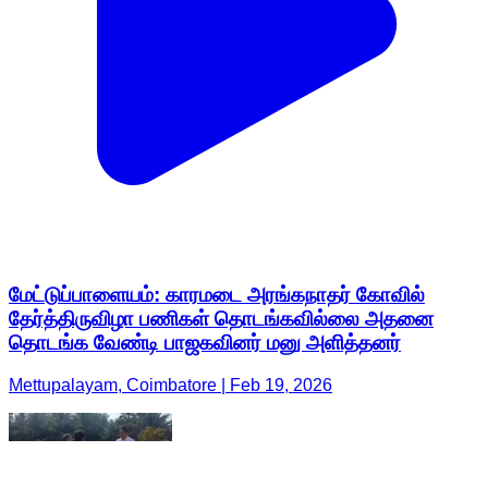
மேட்டுப்பாளையம்: காரமடை அரங்கநாதர் கோவில்
தேர்த்திருவிழா பணிகள் தொடங்கவில்லை அதனை
தொடங்க வேண்டி பாஜகவினர் மனு அளித்தனர்
Mettupalayam, Coimbatore | Feb 19, 2026