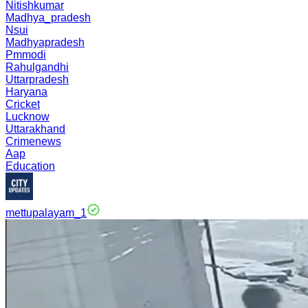
Nitishkumar
Madhya_pradesh
Nsui
Madhyapradesh
Pmmodi
Rahulgandhi
Uttarpradesh
Haryana
Cricket
Lucknow
Uttarakhand
Crimenews
Aap
Education
mettupalayam_1