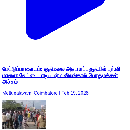
மேட்டுப்பாளையம்: ஓதிமலை அடிபாரப்பகுதியில் புள்ளி
மானை வேட்டையாடிய மர்ம விலங்கால் பொதுமக்கள்
அச்சம்
Mettupalayam, Coimbatore | Feb 19, 2026