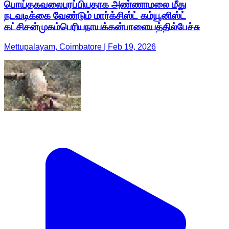
பொய்தகவலைபரப்பியதாக அண்ணாமலை மீது
நடவடிக்கை வேண்டும் மார்க்சிஸ்ட் கம்யூனிஸ்ட்
கட்சிசன்முகம்பெரியநாயக்கன்பாளையத்தில்பேச்சு
Mettupalayam, Coimbatore | Feb 19, 2026