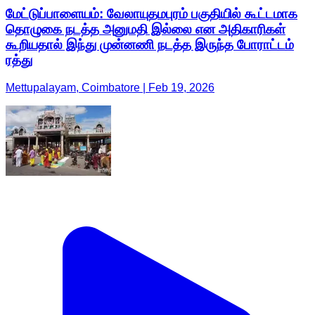
மேட்டுப்பாளையம்: வேலாயுதமபுரம் பகுதியில் கூட்டமாக
தொழுகை நடத்த அனுமதி இல்லை என அதிகாரிகள்
கூறியதால் இந்து முன்னணி நடத்த இருந்த போராட்டம்
ரத்து
Mettupalayam, Coimbatore | Feb 19, 2026