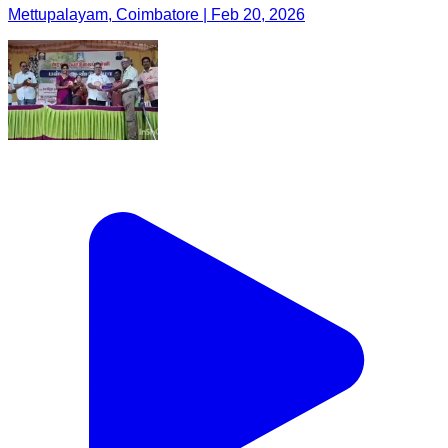
Mettupalayam, Coimbatore | Feb 20, 2026