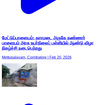
மேட்டுப்பாளையம்: காரமடை அருகே கண்ணார்
பாளையம் அரசு உயர்நிலைப் பள்ளியில் ஆண்டு விழா
நிகழ்ச்சி நடைபெற்றது
Mettupalayam, Coimbatore | Feb 20, 2026