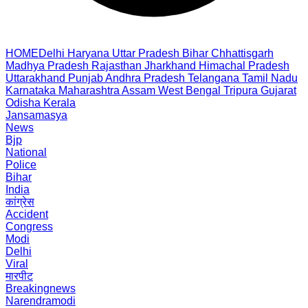
HOME
Delhi
Haryana
Uttar Pradesh
Bihar
Chhattisgarh
Madhya Pradesh
Rajasthan
Jharkhand
Himachal Pradesh
Uttarakhand
Punjab
Andhra Pradesh
Telangana
Tamil Nadu
Karnataka
Maharashtra
Assam
West Bengal
Tripura
Gujarat
Odisha
Kerala
Jansamasya
News
Bjp
National
Police
Bihar
India
कांग्रेस
Accident
Congress
Modi
Delhi
Viral
मारपीट
Breakingnews
Narendramodi