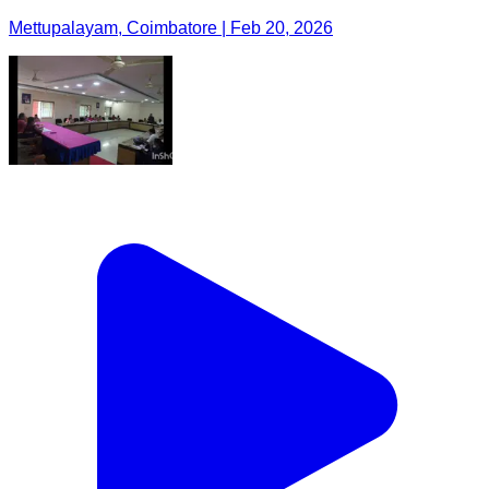
Mettupalayam, Coimbatore | Feb 20, 2026