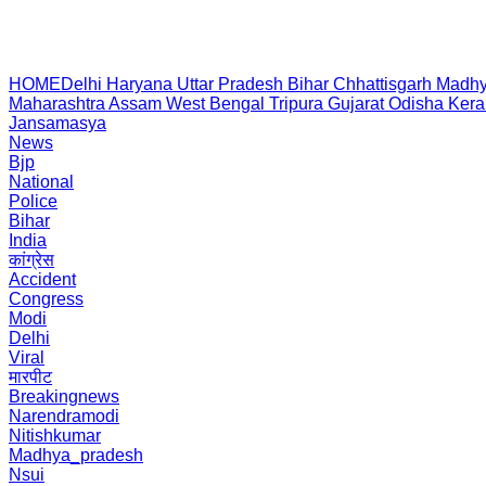
HOME
Delhi
Haryana
Uttar Pradesh
Bihar
Chhattisgarh
Madhy
Maharashtra
Assam
West Bengal
Tripura
Gujarat
Odisha
Kera
Jansamasya
News
Bjp
National
Police
Bihar
India
कांग्रेस
Accident
Congress
Modi
Delhi
Viral
मारपीट
Breakingnews
Narendramodi
Nitishkumar
Madhya_pradesh
Nsui