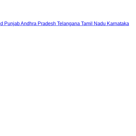
nd
Punjab
Andhra Pradesh
Telangana
Tamil Nadu
Karnataka