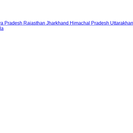
a Pradesh
Rajasthan
Jharkhand
Himachal Pradesh
Uttarakha
la