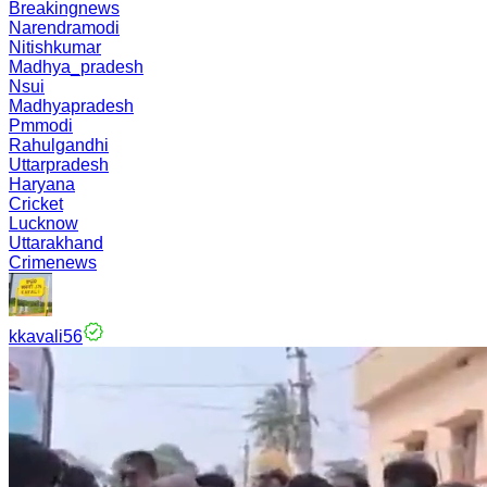
Breakingnews
Narendramodi
Nitishkumar
Madhya_pradesh
Nsui
Madhyapradesh
Pmmodi
Rahulgandhi
Uttarpradesh
Haryana
Cricket
Lucknow
Uttarakhand
Crimenews
kkavali56