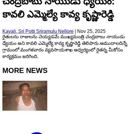
చంద్రబాబు నాయుడు ధ్యేయం:
కావలి ఎమ్మెల్యే కావ్య కృష్ణారెడ్డి
Kavali, Sri Potti Sriramulu Nellore
|
Nov 25, 2025
రైతులను రాజులను చెయ్యడమే ముఖ్యమంత్రి చంద్రబాబు నాయుడు
ధ్యేయం అని కావలి ఎమ్మెల్యే కావ్య కృష్ణారెడ్డి తెలిపారు.ఆముదాలదిన్నే
గ్రామంలో మంగళవారం వ్యవసాయశాఖ ఆధ్వర్యంలో రైతన్న మీకోసం
కార్యక్రమం జరిగింది.
MORE NEWS