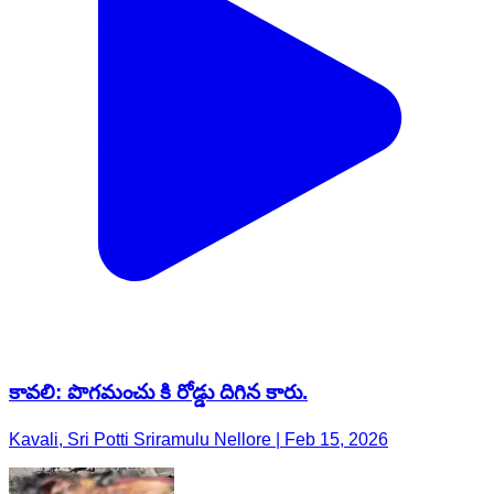
కావలి: పొగమంచు కి రోడ్డు దిగిన కారు.
Kavali, Sri Potti Sriramulu Nellore | Feb 15, 2026