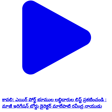
కావలి: ఎయిర్ పోర్ట్ భూముల లబ్ధిదారుల లిస్ట్ ప్రకటించండి :
మాజీ ఇరిగేషన్ బోర్డు డైరెక్టర్ మాలేపాటి రవీంద్ర నాయుడు