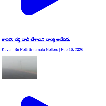
కావలి: భర్త దాడి చేశాడని భార్య ఆవేదన.
Kavali, Sri Potti Sriramulu Nellore | Feb 16, 2026