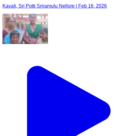
Kavali, Sri Potti Sriramulu Nellore | Feb 16, 2026