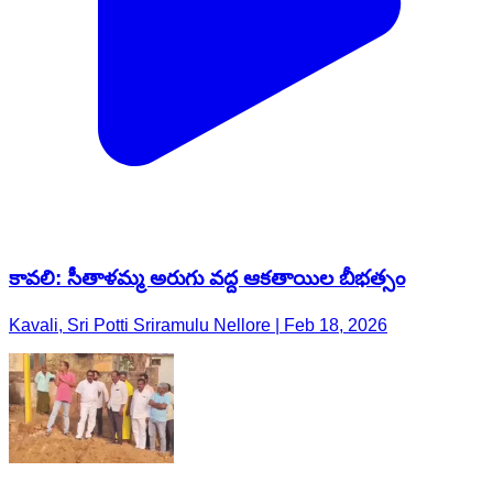
కావలి: సీతాళమ్మ అరుగు వద్ద ఆకతాయిల బీభత్సం
Kavali, Sri Potti Sriramulu Nellore | Feb 18, 2026