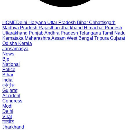
HOME
Delhi
Haryana
Uttar Pradesh
Bihar
Chhattisgarh
Madhya Pradesh
Rajasthan
Jharkhand
Himachal Pradesh
Uttarakhand
Punjab
Andhra Pradesh
Telangana
Tamil Nadu
Karnataka
Maharashtra
Assam
West Bengal
Tripura
Gujarat
Odisha
Kerala
Jansamasya
News
Bjp
National
Police
Bihar
India
कांग्रेस
Gujarat
Accident
Congress
Modi
Delhi
Viral
मारपीट
Jharkhand