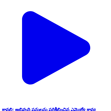
కావలి: అభివృద్ధి పనులను పరిశీలించిన ఎమ్మెల్యే కావ్య