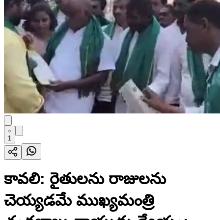
1
కావలి: రైతులను రాజులను
చెయ్యడమే ముఖ్యమంత్రి