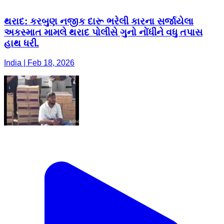
થરાદ: કરબુણ નજીક દારૂ ભરેલી કારના સર્જાયેલા
અકસ્માત મામલે થરાદ પોલીસે ગુનો નોંધીને વધુ તપાસ
હાથ ધરી.
India | Feb 18, 2026