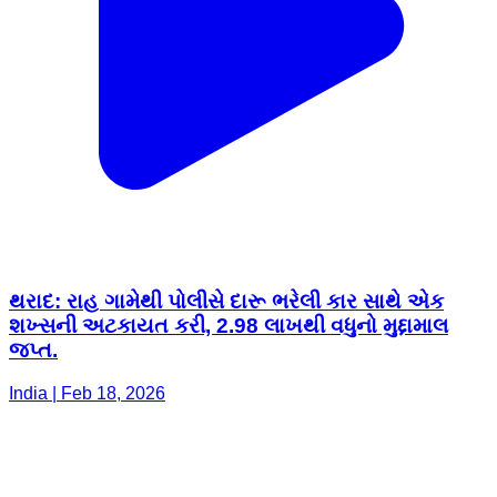
થરાદ: રાહ ગામેથી પોલીસે દારૂ ભરેલી કાર સાથે એક
શખ્સની અટકાયત કરી, 2.98 લાખથી વધુનો મુદ્દામાલ
જપ્ત.
India | Feb 18, 2026