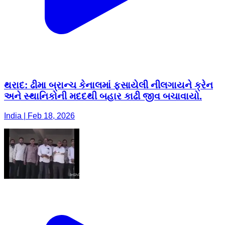
થરાદ: ઢીમા બ્રાન્ચ કેનાલમાં ફસાયેલી નીલગાયને ક્રેન
અને સ્થાનિકોની મદદથી બહાર કાઢી જીવ બચાવાયો.
India | Feb 18, 2026