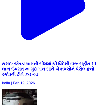
થરાદ: જેતડા ગામની સીમમાં થી વિદેશી દારૂ સહીત 11
લાખ ઉપરાંત ના મુદામાલ સાથે બે શખ્સોને પેરોલ ફલો
સ્કોડની ટીમે ઝડપ્યા
India | Feb 19, 2026