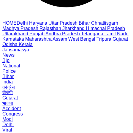
HOME
Delhi
Haryana
Uttar Pradesh
Bihar
Chhattisgarh
Madhya Pradesh
Rajasthan
Jharkhand
Himachal Pradesh
Uttarakhand
Punjab
Andhra Pradesh
Telangana
Tamil Nadu
Karnataka
Maharashtra
Assam
West Bengal
Tripura
Gujarat
Odisha
Kerala
Jansamasya
News
Bjp
National
Police
Bihar
India
कांग्रेस
बीजेपी
Gujarat
भाजपा
Accident
Congress
Modi
Delhi
Viral