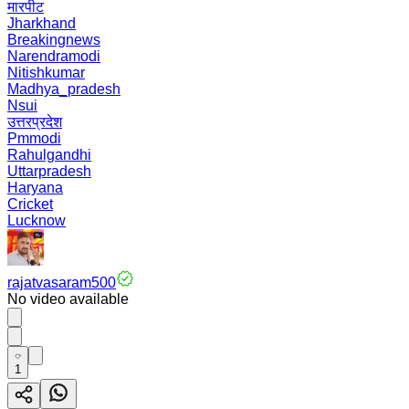
मारपीट
Jharkhand
Breakingnews
Narendramodi
Nitishkumar
Madhya_pradesh
Nsui
उत्तरप्रदेश
Pmmodi
Rahulgandhi
Uttarpradesh
Haryana
Cricket
Lucknow
rajatvasaram500
No video available
1