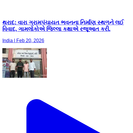
થરાદ: વારા ગ્રામપંચાયત ભવનના નિર્માણ સ્થળને લઈ
વિવાદ, ગામલોકોએ જિલ્લા કક્ષાએ રજૂઆત કરી.
India | Feb 20, 2026