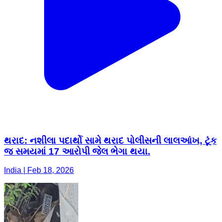
થરાદ: નશીલા પદાર્થો સામે થરાદ પોલીસની લાલઆંખ, ટૂંક
જ સમયમાં 17 આરોપી જેલ ભેગા થયા.
India | Feb 18, 2026