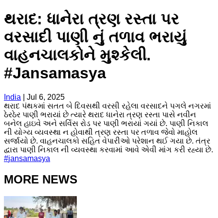
થરાદ: ધાનેરા ત્રણ રસ્તા પર
વરસાદી પાણી નું તળાવ ભરાયું
વાહનચાલકોને મુશ્કેલી.
#Jansamasya
India
|
Jul 6, 2025
થરાદ પંથકમાં સતત બે દિવસથી વરસી રહેલા વરસાદને પગલે નગરમાં
ઠેરઠેર પાણી ભરાયાં છે ત્યારે થરાદ ધાનેરા ત્રણ રસ્તા પાસે નવીન
બનેલ હાઇવે અને સર્વિસ રોડ પર પાણી ભરાયાં ગયાં છે. પાણી નિકાલ
ની યોગ્ય વ્યવસ્થા ન હોવાથી ત્રણ રસ્તા પર તળાવ જેવો માહોલ
સર્જાયો છે. વાહનચાલકો સહિત વેપારીઓ પરેશાન થઈ ગયા છે. તંત્ર
દ્વારા પાણી નિકાલ ની વ્યવસ્થા કરવામાં આવે એવી માંગ કરી રહ્યા છે.
#
jansamasya
MORE NEWS