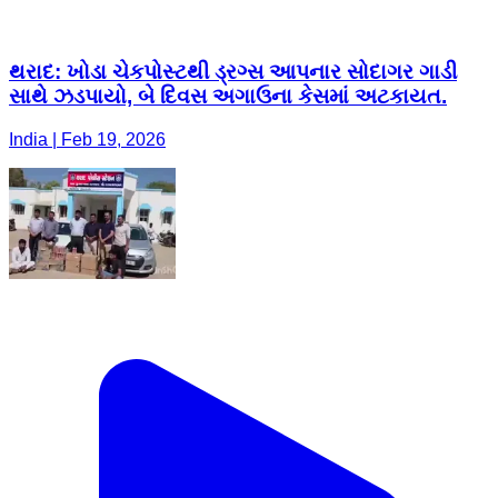
થરાદ: ખોડા ચેકપોસ્ટથી ડ્રગ્સ આપનાર સોદાગર ગાડી
સાથે ઝડપાયો, બે દિવસ અગાઉના કેસમાં અટકાયત.
India | Feb 19, 2026