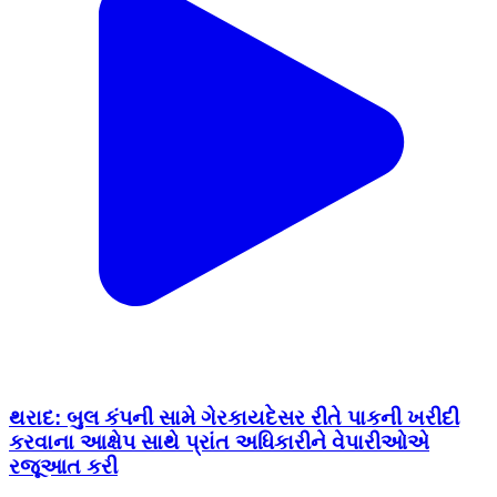
થરાદ: બુલ કંપની સામે ગેરકાયદેસર રીતે પાકની ખરીદી
કરવાના આક્ષેપ સાથે પ્રાંત અધિકારીને વેપારીઓએ
રજૂઆત કરી
India | Feb 17, 2026