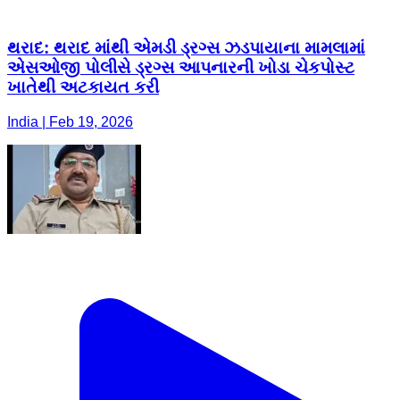
થરાદ: થરાદ માંથી એમડી ડ્રગ્સ ઝડપાયાના મામલામાં
એસઓજી પોલીસે ડ્રગ્સ આપનારની ખોડા ચેકપોસ્ટ
ખાતેથી અટકાયત કરી
India | Feb 19, 2026