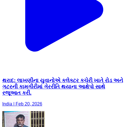
થરાદ: લાખણીના યુવાનોએ કલેક્ટર કચેરી ખાતે રોડ અને
ગટરની કામગીરીમાં ગેરરીતિ થયાના આક્ષેપો સાથે
રજૂઆત કરી.
India | Feb 20, 2026