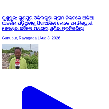
ଗୁଣୁପୁର: ଗୁଣପୁର ଓକିଲଗୁଡ଼ା ଗ୍ରାମ ନିକଟରେ ଅଳିଆ
ଆବର୍ଜନା ପଡ଼ିଥିବାରୁ ଯିବାଆସିବା ଲୋକେ ଅଣନିଶ୍ୱାସୀ
ହେଉଥିବା କହିଲେ ପଥଚାରୀ,ଶୁଣିବା ପ୍ରତିକ୍ରିୟା
Gunupur, Rayagada | Aug 8, 2026