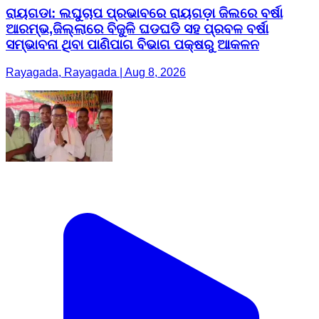
ରାୟଗଡା: ଲଘୁଚାପ ପ୍ରଭାବରେ ରାୟଗଡ଼ା ଜିଲରେ ବର୍ଷା
ଆରମ୍ଭ,ଜିଲ୍ଲାରେ ବିଜୁଳି ଘଡଘଡି ସହ ପ୍ରବଳ ବର୍ଷା
ସମ୍ଭାବନା ଥିବା ପାଣିପାଗ ବିଭାଗ ପକ୍ଷରୁ ଆକଳନ
Rayagada, Rayagada | Aug 8, 2026