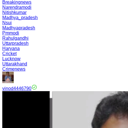
Breakingnews
Narendramodi
Nitishkumar
Madhya_pradesh
Nsui
Madhyapradesh
Pmmodi
Rahulgandhi
Uttarpradesh
Haryana
Cricket
Lucknow
Uttarakhand
Crimenews
vinod4446790