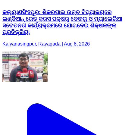
କଲ୍ୟାଣସିଂହପୁର: ଶିକରପାଇ ଉଚ୍ଚ ବିଦ୍ୟାଳୟରେ
ଇଣ୍ଡିଆନ୍ ରେଡ କ୍ରସ ପକ୍ଷରୁ ଡେଙ୍ଗୁ ଓ ମ୍ୟାଲେରିଆ
ସଚେତନତା କାର୍ଯ୍ୟକ୍ରମରେ ଯୋଗଦେଇ ଶିକ୍ଷକଙ୍କ
ପ୍ରତିକ୍ରିୟା
Kalyanasingpur, Rayagada | Aug 8, 2026