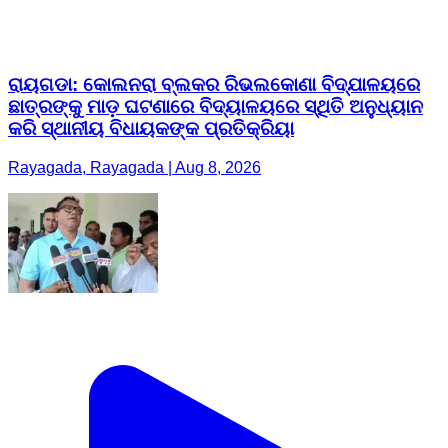
ରାୟଗଡା: କୋଲନରା ବ୍ଲକର ରିଭଲକୋଣା ବିଦ୍ଯାଳୟରେ
ଛାତ୍ରଙ୍କୁ ମାଡ଼ ଘଟଣାରେ ବିଦ୍ୟାଳୟରେ ସ୍ଥିତି ଅନୁଧ୍ୟାନ
କରି ସ୍ଥାନୀୟ ବିଧାୟକଙ୍କ ପ୍ରତିକ୍ରିୟା
Rayagada, Rayagada | Aug 8, 2026