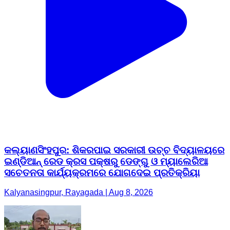
କଲ୍ୟାଣସିଂହପୁର: ଶିକରପାଇ ସରକାରୀ ଉଚ୍ଚ ବିଦ୍ୟାଳୟରେ
ଇଣ୍ଡିଆନ୍ ରେଡ କ୍ରସ ପକ୍ଷରୁ ଡେଙ୍ଗୁ ଓ ମ୍ୟାଲେରିଆ
ସଚେତନତା କାର୍ଯ୍ୟକ୍ରମରେ ଯୋଗଦେଇ ପ୍ରତିକ୍ରିୟା
Kalyanasingpur, Rayagada | Aug 8, 2026