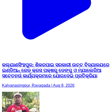
କଲ୍ୟାଣସିଂହପୁର: ଶିକରପାଇ ସରକାରୀ ଉଚ୍ଚ ବିଦ୍ୟାଳୟରେ
ଇଣ୍ଡିଆନ୍ ରେଡ କ୍ରସ ପକ୍ଷରୁ ଡେଙ୍ଗୁ ଓ ମ୍ୟାଲେରିଆ
ସଚେତନତା କାର୍ଯ୍ୟକ୍ରମରେ ଯୋଗଦେଇ ପ୍ରତିକ୍ରିୟା
Kalyanasingpur, Rayagada | Aug 8, 2026