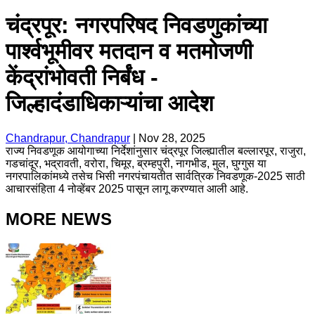
चंद्रपूर: नगरपरिषद निवडणुकांच्या
पार्श्वभूमीवर मतदान व मतमोजणी
केंद्रांभोवती निर्बंध -
जिल्हादंडाधिकाऱ्यांचा आदेश
Chandrapur, Chandrapur
|
Nov 28, 2025
राज्य निवडणूक आयोगाच्या निर्देशांनुसार चंद्रपूर जिल्ह्यातील बल्लारपूर, राजुरा,
गडचांदूर, भद्रावती, वरोरा, चिमूर, ब्रम्हपुरी, नागभीड, मुल, घुग्गुस या
नगरपालिकांमध्ये तसेच भिसी नगरपंचायतीत सार्वत्रिक निवडणूक-2025 साठी
आचारसंहिता 4 नोव्हेंबर 2025 पासून लागू करण्यात आली आहे.
MORE NEWS