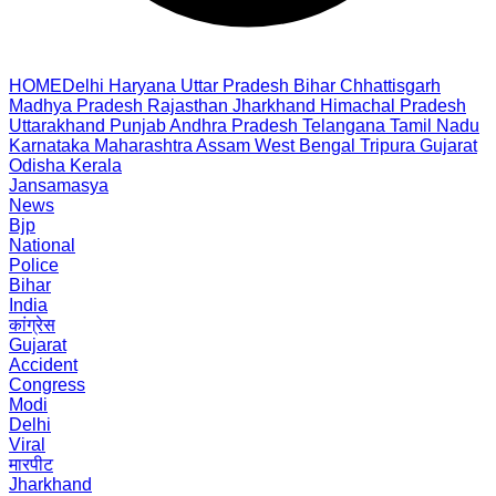
HOME
Delhi
Haryana
Uttar Pradesh
Bihar
Chhattisgarh
Madhya Pradesh
Rajasthan
Jharkhand
Himachal Pradesh
Uttarakhand
Punjab
Andhra Pradesh
Telangana
Tamil Nadu
Karnataka
Maharashtra
Assam
West Bengal
Tripura
Gujarat
Odisha
Kerala
Jansamasya
News
Bjp
National
Police
Bihar
India
कांग्रेस
Gujarat
Accident
Congress
Modi
Delhi
Viral
मारपीट
Jharkhand