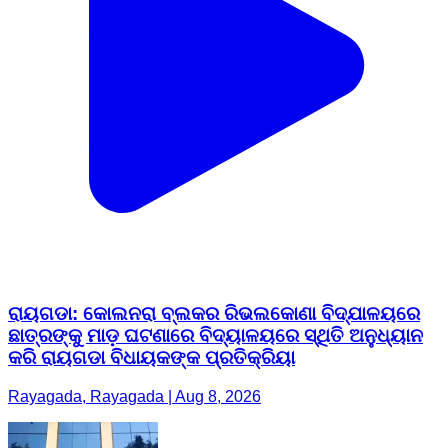
ରାୟଗଡା: କୋଲନରା ବ୍ଲକର ରିଭଲକୋଣା ବିଦ୍ଯାଳୟରେ
ଛାତ୍ରଙ୍କୁ ମାଡ଼ ଘଟଣାରେ ବିଦ୍ୟାଳୟରେ ସ୍ଥିତି ଅନୁଧ୍ୟାନ
କରି ରାୟଗଡା ବିଧାୟକଙ୍କ ପ୍ରତିକ୍ରିୟା
Rayagada, Rayagada | Aug 8, 2026