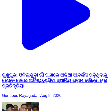
ଗୁଣୁପୁର: ଓକିଲଗୁଡ଼ା ଗାଁ ପାଖରେ ଅଳିଆ ଆବର୍ଜନା ପଡ଼ିଥିବାରୁ
ଲୋକେ ହେଲେ ଅତିଷ୍ଠ,ଶୁଣିବା ସ୍ଥାନିୟ ଗ୍ରାମ ବାସିନ୍ଦା ଙ୍କ
ପ୍ରତିକ୍ରିୟା
Gunupur, Rayagada | Aug 8, 2026