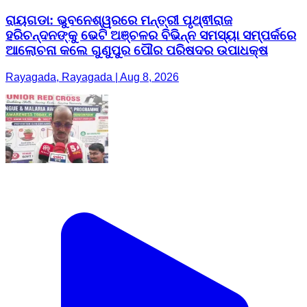
ରାୟଗଡା: ଭୁବନେଶ୍ୱରରେ ମନ୍ତ୍ରୀ ପୃଥ୍ଵୀରାଜ
ହରିଚନ୍ଦନଙ୍କୁ ଭେଟି ଅଞ୍ଚଳର ବିଭିନ୍ନ ସମସ୍ୟା ସମ୍ପର୍କରେ
ଆଲୋଚନା କଲେ ଗୁଣୁପୁର ପୌର ପରିଷଦର ଉପାଧକ୍ଷ
Rayagada, Rayagada | Aug 8, 2026