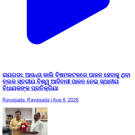
ରାୟଗଡା: ଆସନ୍ତା କାଲି ବିଷମକଟକରେ ପାଳନ ହେବାକୁ ଥିବା
ବ୍ଲକ ସ୍ତରୀୟ ବିଶ୍ୱ ଆଦିବାସୀ ପାଳନ ନେଇ ସ୍ଥାନୀୟ
ବିଧାୟକଙ୍କ ପ୍ରତିକ୍ରିୟା
Rayagada, Rayagada | Aug 8, 2026