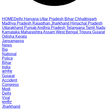
HOME
Delhi
Haryana
Uttar Pradesh
Bihar
Chhattisgarh
Madhya Pradesh
Rajasthan
Jharkhand
Himachal Pradesh
Uttarakhand
Punjab
Andhra Pradesh
Telangana
Tamil Nadu
Karnataka
Maharashtra
Assam
West Bengal
Tripura
Gujarat
Odisha
Kerala
Jansamasya
News
Bjp
National
Police
Bihar
India
कांग्रेस
Gujarat
Accident
Congress
Modi
Delhi
Viral
मारपीट
Jharkhand