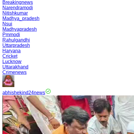
Breakingnews
Narendramodi
Nitishkumar
Madhya_pradesh
Nsui
Madhyapradesh
Pmmodi
Rahulgandhi
Uttarpradesh
Haryana
Cricket
Lucknow
Uttarakhand
Crimenews
abhishekind24news