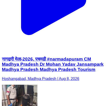
नागद्वारी मेला-2026, पचमढ़ी #narmadapuram CM
Madhya Pradesh Dr Mohan Yadav Jansampark
Madhya Pradesh Madhya Pradesh Tourism
Hoshangabad, Madhya Pradesh | Aug 8, 2026