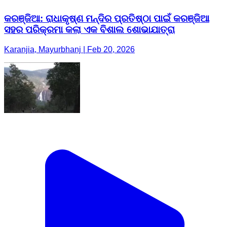
କରଞ୍ଜିଆ: ରାଧାକୃଷ୍ଣ ମନ୍ଦିର ପ୍ରତିଷ୍ଠା ପାଇଁ କରଞ୍ଜିଆ
ସହର ପରିକ୍ରମା କଲା ଏକ ବିଶାଲ ଶୋଭାଯାତ୍ରା
Karanjia, Mayurbhanj | Feb 20, 2026