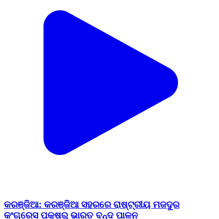
କରଞ୍ଜିଆ: କରଞ୍ଜିଆ ସହରରେ ରାଷ୍ଟ୍ରୀୟ ମଜଦୁର
କଂଗ୍ରେସ ପକ୍ଷରୁ ଭାରତ ବନ୍ଦ ପାଳନ