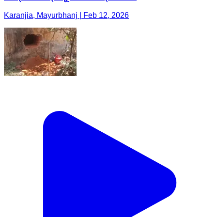
Karanjia, Mayurbhanj | Feb 12, 2026