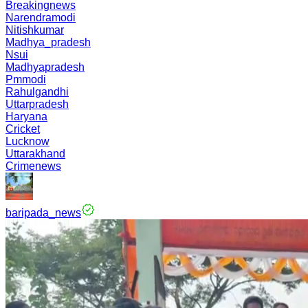
Breakingnews
Narendramodi
Nitishkumar
Madhya_pradesh
Nsui
Madhyapradesh
Pmmodi
Rahulgandhi
Uttarpradesh
Haryana
Cricket
Lucknow
Uttarakhand
Crimenews
baripada_news