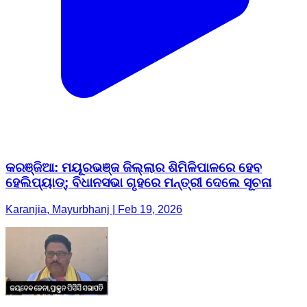
କରଞ୍ଜିଆ: ମୟୂରଭଞ୍ଜ ଜିଲ୍ଲାର ଶିମିଳିପାଳରେ ହେବ
ହେଲିପ୍ୟାଡ୍‌; ବିଧାନସଭା ଗୃହରେ ମନ୍ତ୍ରୀ ଦେଲେ ସୂଚନା
Karanjia, Mayurbhanj | Feb 19, 2026