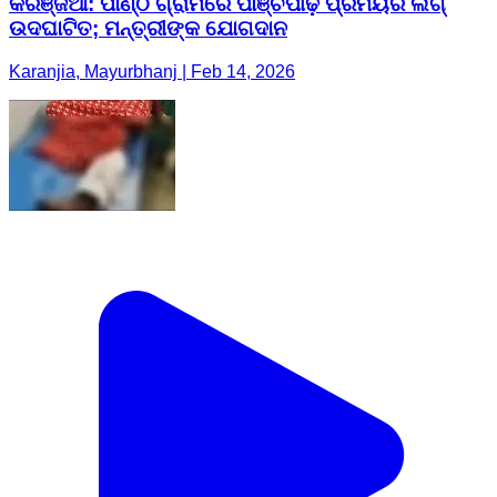
କରଞ୍ଜିଆ: ପାଣ୍ଠ ଗ୍ରାମରେ ପାଞ୍ଚପୀଢ଼ ପ୍ରିମିୟର ଲିଗ୍
ଉଦଘାଟିତ; ମନ୍ତ୍ରୀଙ୍କ ଯୋଗଦାନ
Karanjia, Mayurbhanj | Feb 14, 2026