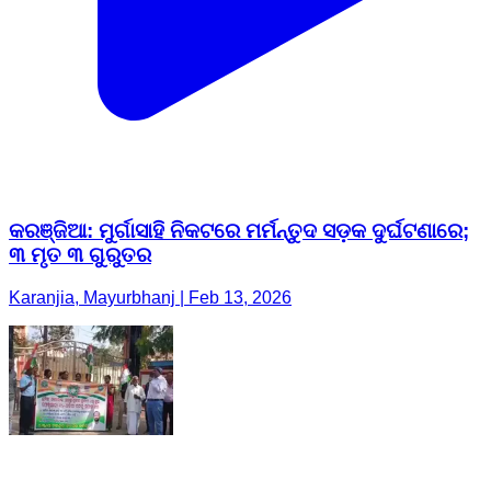
କରଞ୍ଜିଆ: ମୁର୍ଗାସାହି ନିକଟରେ ମର୍ମନ୍ତୁଦ ସଡ଼କ ଦୁର୍ଘଟଣାରେ;
୩ ମୃତ ୩ ଗୁରୁତର
Karanjia, Mayurbhanj | Feb 13, 2026