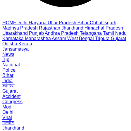
HOME
Delhi
Haryana
Uttar Pradesh
Bihar
Chhattisgarh
Madhya Pradesh
Rajasthan
Jharkhand
Himachal Pradesh
Uttarakhand
Punjab
Andhra Pradesh
Telangana
Tamil Nadu
Karnataka
Maharashtra
Assam
West Bengal
Tripura
Gujarat
Odisha
Kerala
Jansamasya
News
Bjp
National
Police
Bihar
India
कांग्रेस
Gujarat
Accident
Congress
Modi
Delhi
Viral
मारपीट
Jharkhand