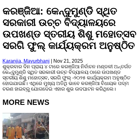
କରଞ୍ଜିଆ: କେନ୍ଦୁମୁଣ୍ଡି ସ୍ଥିତ
ସରକାରୀ ଉଚ୍ଚ ବିଦ୍ୟାଳୟରେ
ଉପଖଣ୍ଡ ସ୍ତରୀୟ ଶିଶୁ ମହୋତ୍ସବ
ସରଗି ଫୁଲ୍ କାର୍ଯ୍ୟକ୍ରମ ଅନୁଷ୍ଠିତ
Karanjia, Mayurbhanj
|
Nov 21, 2025
ଶୁକ୍ରବାର ଦିନ ପ୍ରାୟ ୪ ଟାରେ କରଞ୍ଜିଆ ନିର୍ବାଚନ ମଣ୍ଡଳୀ ଅନ୍ତର୍ଗତ
କେନ୍ଦୁମୁଣ୍ଡି ସ୍ଥିତ ସରକାରୀ ଉଚ୍ଚ ବିଦ୍ୟାଳୟ ଠାରେ ଉପଖଣ୍ଡ
ସ୍ତରୀୟ ଶିଶୁ ମହୋତ୍ସବ, ସରଗି ଫୁଲ୍ -୨୦୨୫ କାର୍ଯ୍ୟକ୍ରମ ଅନୁଷ୍ଠିତ
ହୋଇଯାଇଛି। ଏଥିରେ ମୁଖ୍ୟ ଅତିଥି ଭାବେ କରଞ୍ଜିଆ ବିଧାୟକ ପଦ୍ମ
ଚରଣ ହାଇବ୍ରୁ ଯୋଗଦେଇ ଏହାର ଶୁଭ ଉଦଘାଟନ କରିଥିଲେ।
MORE NEWS