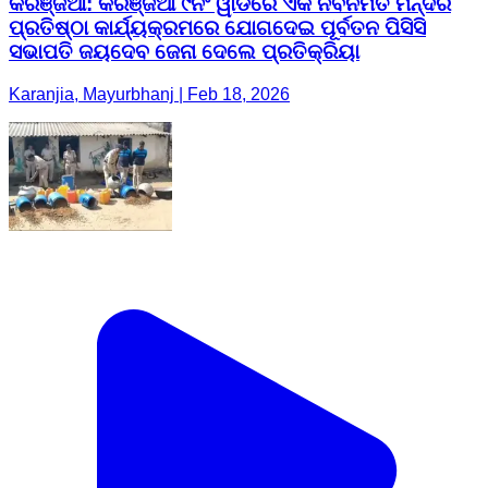
କରଞ୍ଜିଆ: କରଞ୍ଜିଆ ୯ନଂ ୱାର୍ଡରେ ଏକ ନବନିର୍ମିତ ମନ୍ଦିର
ପ୍ରତିଷ୍ଠା କାର୍ଯ୍ୟକ୍ରମରେ ଯୋଗଦେଇ ପୂର୍ବତନ ପିସିସି
ସଭାପତି ଜୟଦେବ ଜେନା ଦେଲେ ପ୍ରତିକ୍ରିୟା
Karanjia, Mayurbhanj | Feb 18, 2026