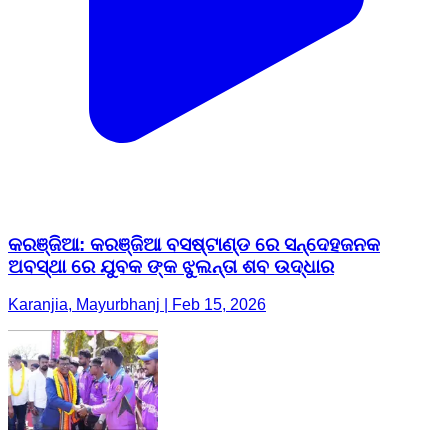
କରଞ୍ଜିଆ: କରଞ୍ଜିଆ ବସଷ୍ଟାଣ୍ଡ ରେ ସନ୍ଦେହଜନକ
ଅବସ୍ଥା ରେ ଯୁବକ ଙ୍କ ଝୁଲନ୍ତା ଶବ ଉଦ୍ଧାର
Karanjia, Mayurbhanj | Feb 15, 2026