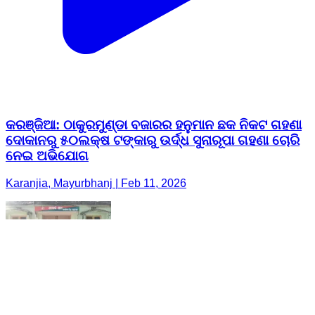
କରଞ୍ଜିଆ: ଠାକୁରମୁଣ୍ଡା ବଜାରର ହନୁମାନ ଛକ ନିକଟ ଗହଣା
ଦୋକାନରୁ ୫୦ଲକ୍ଷ ଟଙ୍କାରୁ ଉର୍ଦ୍ଧ ସୁନାରୂପା ଗହଣା ଚୋରି
ନେଇ ଅଭିଯୋଗ
Karanjia, Mayurbhanj | Feb 11, 2026