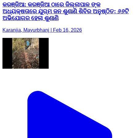
କରଞ୍ଜିଆ: କରଞ୍ଜିଆ ଠାରେ ଜିଲ୍ଲାପାଳ ଙ୍କ
ଅଧ୍ୟକ୍ଷତାରେ ଯୁଗ୍ମ ଜନ ଶୁଣାଣି ଶିବିର ଅନୁଷ୍ଠିତ; ୬୬ଟି
ଅଭିଯୋଗର ହେଲା ଶୁଣାଣି
Karanjia, Mayurbhanj | Feb 16, 2026