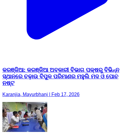
କରଞ୍ଜିଆ: କରଞ୍ଜିଆ ଅବକାରୀ ବିଭାଗ ପକ୍ଷରୁ ବିଭିନ୍ନ
ସ୍ଥାନରେ ଚଢ଼ାଉ ବିପୁଳ ପରିମାଣର ମହୁଲି ମଦ ଓ ପୋଚ
ନଷ୍ଟ
Karanjia, Mayurbhanj | Feb 17, 2026