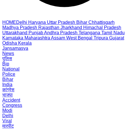
HOME
Delhi
Haryana
Uttar Pradesh
Bihar
Chhattisgarh
Madhya Pradesh
Rajasthan
Jharkhand
Himachal Pradesh
Uttarakhand
Punjab
Andhra Pradesh
Telangana
Tamil Nadu
Karnataka
Maharashtra
Assam
West Bengal
Tripura
Gujarat
Odisha
Kerala
Jansamasya
News
पुलिस
Bjp
National
Police
Bihar
India
कांग्रेस
भाजपा
Accident
Congress
Modi
Delhi
Viral
मारपीट