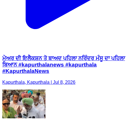
ਮੇਅਰ ਦੀ ਇਲੈਕਸ਼ਨ ਤੋ ਬਾਅਦ ਪਹਿਲਾ ਨਰਿੰਦਰ ਮੰਸੂ ਦਾ ਪਹਿਲਾ
ਬਿਆਨ #kapurthalanews #kapurthala
#KapurthalaNews
Kapurthala, Kapurthala | Jul 8, 2026