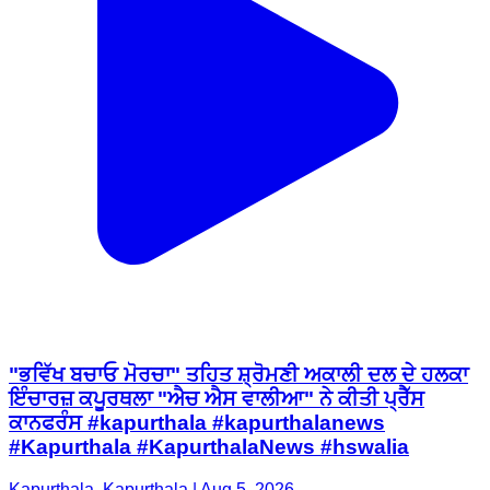
"ਭਵਿੱਖ ਬਚਾਓ ਮੋਰਚਾ" ਤਹਿਤ ਸ਼੍ਰੋਮਣੀ ਅਕਾਲੀ ਦਲ ਦੇ ਹਲਕਾ
ਇੰਚਾਰਜ਼ ਕਪੂਰਥਲਾ "ਐਚ ਐਸ ਵਾਲੀਆ" ਨੇ ਕੀਤੀ ਪ੍ਰੈੱਸ
ਕਾਨਫਰੰਸ #kapurthala #kapurthalanews
#Kapurthala #KapurthalaNews #hswalia
Kapurthala, Kapurthala | Aug 5, 2026