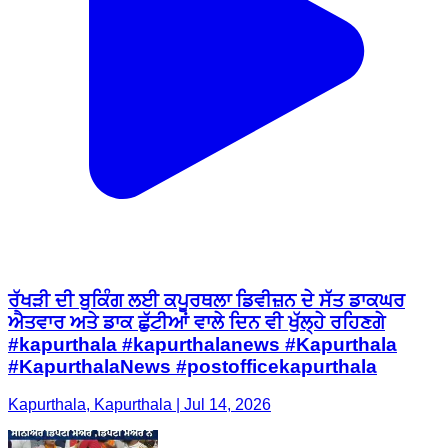
ਰੱਖੜੀ ਦੀ ਬੁਕਿੰਗ ਲਈ ਕਪੂਰਥਲਾ ਡਿਵੀਜ਼ਨ ਦੇ ਸੱਤ ਡਾਕਘਰ
ਐਤਵਾਰ ਅਤੇ ਡਾਕ ਛੁੱਟੀਆਂ ਵਾਲੇ ਦਿਨ ਵੀ ਖੁੱਲ੍ਹੇ ਰਹਿਣਗੇ
#kapurthala #kapurthalanews #Kapurthala
#KapurthalaNews #postofficekapurthala
Kapurthala, Kapurthala | Jul 14, 2026