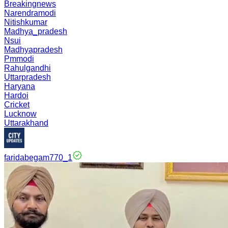
Breakingnews
Narendramodi
Nitishkumar
Madhya_pradesh
Nsui
Madhyapradesh
Pmmodi
Rahulgandhi
Uttarpradesh
Haryana
Hardoi
Cricket
Lucknow
Uttarakhand
faridabegam770_1