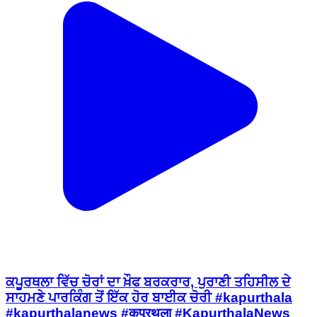
ਕਪੂਰਥਲਾ ਵਿੱਚ ਚੋਰਾਂ ਦਾ ਖ਼ੌਫ ਬਰਕਰਾਰ, ਪੁਰਾਣੀ ਤਹਿਸੀਲ ਦੇ
ਸਾਹਮਣੇ ਪਾਰਕਿੰਗ ਤੋਂ ਇੱਕ ਹੋਰ ਬਾਈਕ ਚੋਰੀ #kapurthala
#kapurthalanews #कपूरथला #KapurthalaNews