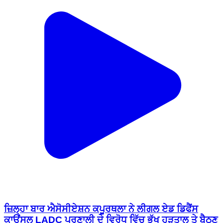
ਜ਼ਿਲ੍ਹਾ ਬਾਰ ਐਸੋਸੀਏਸ਼ਨ ਕਪੂਰਥਲਾ ਨੇ ਲੀਗਲ ਏਡ ਡਿਫੈਂਸ
ਕਾਊਂਸਲ LADC ਪ੍ਰਣਾਲੀ ਦੇ ਵਿਰੋਧ ਵਿੱਚ ਭੁੱਖ ਹੜਤਾਲ ਤੇ ਬੈਠਣ