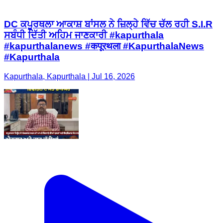
DC ਕਪੂਰਥਲਾ ਆਕਾਸ਼ ਬਾਂਸਲ ਨੇ ਜ਼ਿਲ੍ਹੇ ਵਿੱਚ ਚੱਲ ਰਹੀ S.I.R
ਸਬੰਧੀ ਦਿੱਤੀ ਅਹਿਮ ਜਾਣਕਾਰੀ #kapurthala
#kapurthalanews #कपूरथला #KapurthalaNews
#Kapurthala
Kapurthala, Kapurthala | Jul 16, 2026