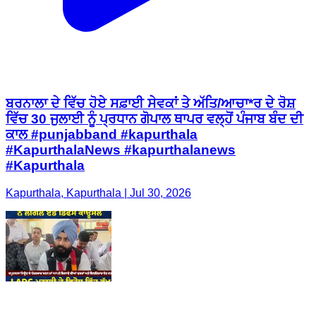
ਬਰਨਾਲਾ ਦੇ ਵਿੱਚ ਹੋਏ ਸਫ਼ਾਈ ਸੇਵਕਾਂ ਤੇ ਅੱਤਿ/ਆਚਾ*ਰ ਦੇ ਰੋਸ਼
ਵਿੱਚ 30 ਜੁਲਾਈ ਨੂੰ ਪ੍ਰਧਾਨ ਗੋਪਾਲ ਥਾਪਰ ਵਲ੍ਹੋਂ ਪੰਜਾਬ ਬੰਦ ਦੀ
ਕਾਲ #punjabband #kapurthala
#KapurthalaNews #kapurthalanews
#Kapurthala
Kapurthala, Kapurthala | Jul 30, 2026