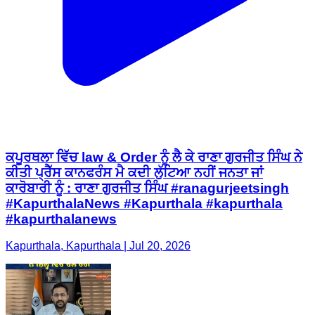
ਕਪੂਰਥਲਾ ਵਿੱਚ law & Order ਨੂੰ ਲੈ ਕੇ ਰਾਣਾ ਗੁਰਜੀਤ ਸਿੰਘ ਨੇ
ਕੀਤੀ ਪ੍ਰੈੱਸ ਕਾਨਫਰੰਸ ਮੈ ਕਦੀ ਲੁੱਟਿਆ ਨਹੀਂ ਜਨਤਾ ਜਾਂ
ਕਾਰੋਬਾਰੀ ਨੂੰ : ਰਾਣਾ ਗੁਰਜੀਤ ਸਿੰਘ #ranagurjeetsingh
#KapurthalaNews #Kapurthala #kapurthala
#kapurthalanews
Kapurthala, Kapurthala | Jul 20, 2026