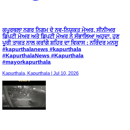
ਕਪੂਰਥਲਾ ਨਗਰ ਨਿਗਮ ਦੇ ਨਵ-ਨਿਯੁਕਤ ਮੇਅਰ, ਸੀਨੀਅਰ
ਡਿਪਟੀ ਮੇਅਰ ਅਤੇ ਡਿਪਟੀ ਮੇਅਰ ਨੇ ਸੰਭਾਲਿਆ ਅਹੁਦਾ, ਹੁਣ
ਪੂਰੀ ਤਾਕਤ ਨਾਲ ਕਰਾਂਗੇ ਸ਼ਹਿਰ ਦਾ ਵਿਕਾਸ : ਨਰਿੰਦਰ ਮਨਸੂ
#kapurthalanews #kapurthala
#KapurthalaNews #Kapurthala
#mayorkapurthala
Kapurthala, Kapurthala | Jul 10, 2026