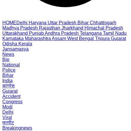
HOME
Delhi
Haryana
Uttar Pradesh
Bihar
Chhattisgarh
Madhya Pradesh
Rajasthan
Jharkhand
Himachal Pradesh
Uttarakhand
Punjab
Andhra Pradesh
Telangana
Tamil Nadu
Karnataka
Maharashtra
Assam
West Bengal
Tripura
Gujarat
Odisha
Kerala
Jansamasya
News
Bjp
National
Police
Bihar
India
कांग्रेस
Gujarat
Accident
Congress
Modi
Delhi
Viral
मारपीट
Breakingnews