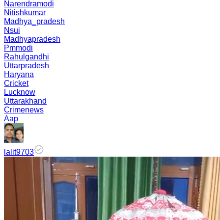
Narendramodi
Nitishkumar
Madhya_pradesh
Nsui
Madhyapradesh
Pmmodi
Rahulgandhi
Uttarpradesh
Haryana
Cricket
Lucknow
Uttarakhand
Crimenews
Aap
lalit9703