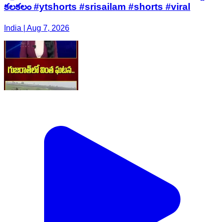
కలకలం #ytshorts #srisailam #shorts #viral
India | Aug 7, 2026