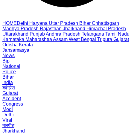
HOME
Delhi
Haryana
Uttar Pradesh
Bihar
Chhattisgarh
Madhya Pradesh
Rajasthan
Jharkhand
Himachal Pradesh
Uttarakhand
Punjab
Andhra Pradesh
Telangana
Tamil Nadu
Karnataka
Maharashtra
Assam
West Bengal
Tripura
Gujarat
Odisha
Kerala
Jansamasya
News
Bjp
National
Police
Bihar
India
कांग्रेस
Gujarat
Accident
Congress
Modi
Delhi
Viral
मारपीट
Jharkhand