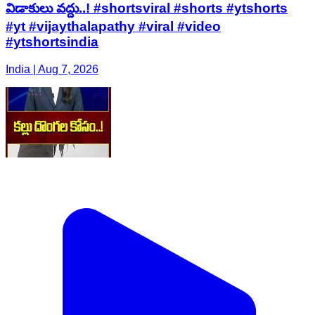
విడాకులు వద్దు..! #shortsviral #shorts #ytshorts
#yt #vijaythalapathy #viral #video
#ytshortsindia
India | Aug 7, 2026