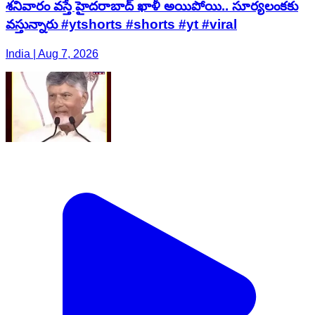
శ‌నివారం వ‌స్తే హైద‌రాబాద్ ఖాళీ అయిపోయి.. సూర్య‌లంకకు
వ‌స్తున్నారు #ytshorts #shorts #yt #viral
India | Aug 7, 2026