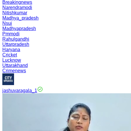
Breakingnews
Narendramodi
Nitishkumar
Madhya_pradesh
Nsui
Madhyapradesh
Pmmodi
Rahulgandhi
Uttarpradesh
Haryana
Cricket
Lucknow
Uttarakhand
Crimenews
jashuvaragala_1