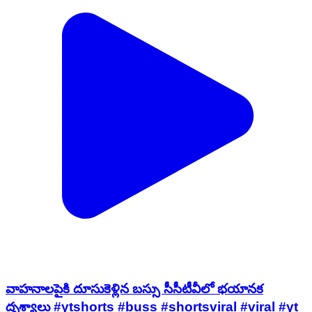
వాహనాలపైకి దూసుకెళ్లిన బస్సు సీసీటీవీలో భయానక
దృశ్యాలు #ytshorts #buss #shortsviral #viral #yt