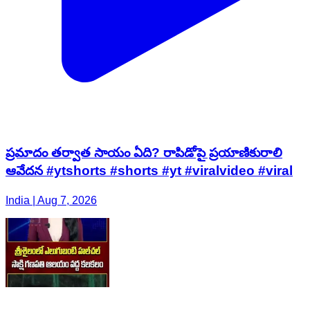
ప్రమాదం తర్వాత సాయం ఏది? రాపిడోపై ప్రయాణికురాలి
ఆవేదన #ytshorts #shorts #yt #viralvideo #viral
India | Aug 7, 2026