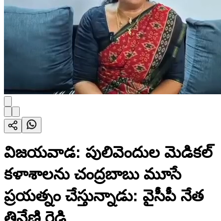
విజయవాడ: పులివెందుల మెడికల్
కళాశాలను చంద్రబాబు మూసే
ప్రయత్నం చేస్తున్నాడు: వైసీపీ నేత
త్రివేణి రెడ్డి