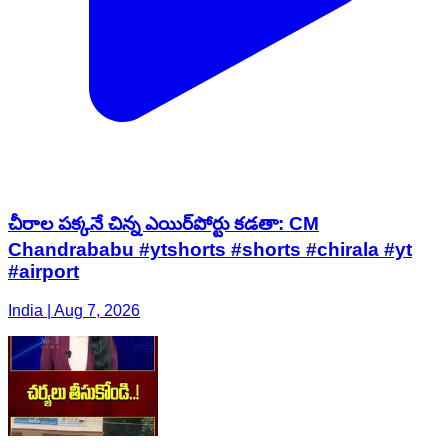
చీరాల ప‌క్క‌నే చిన్న ఎయిర్‌పోర్టు క‌డ‌తా: CM
Chandrababu #ytshorts #shorts #chirala #yt
#airport
India | Aug 7, 2026