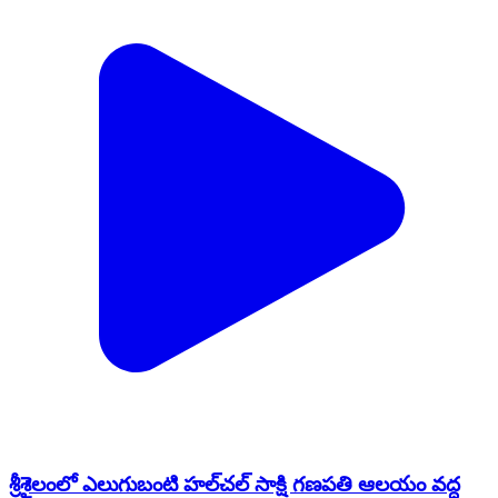
శ్రీశైలంలో ఎలుగుబంటి హల్‌చల్ సాక్షి గణపతి ఆలయం వద్ద