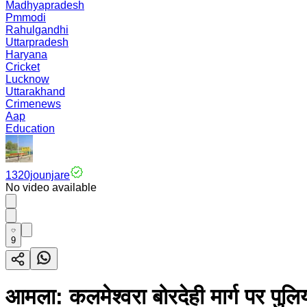
Madhyapradesh
Pmmodi
Rahulgandhi
Uttarpradesh
Haryana
Cricket
Lucknow
Uttarakhand
Crimenews
Aap
Education
1320jounjare
No video available
9
आमला: कलमेश्वरा बोरदेही मार्ग पर पुलिय