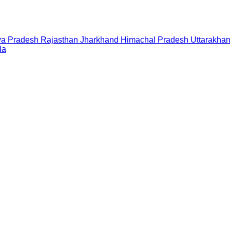
a Pradesh
Rajasthan
Jharkhand
Himachal Pradesh
Uttarakha
la