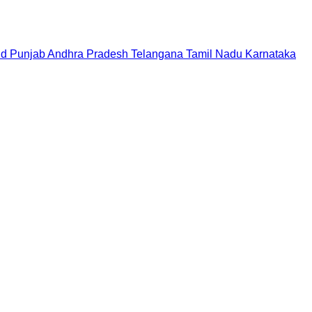
nd
Punjab
Andhra Pradesh
Telangana
Tamil Nadu
Karnataka