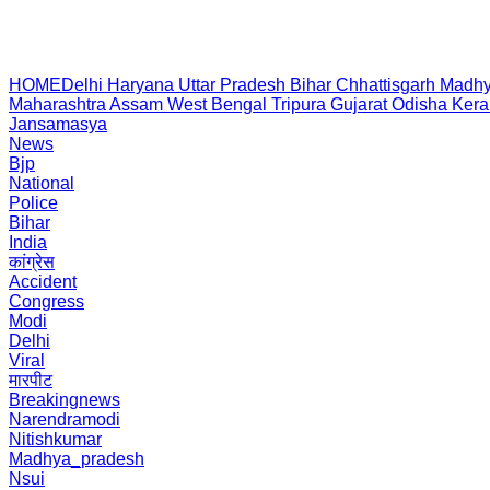
HOME
Delhi
Haryana
Uttar Pradesh
Bihar
Chhattisgarh
Madhy
Maharashtra
Assam
West Bengal
Tripura
Gujarat
Odisha
Kera
Jansamasya
News
Bjp
National
Police
Bihar
India
कांग्रेस
Accident
Congress
Modi
Delhi
Viral
मारपीट
Breakingnews
Narendramodi
Nitishkumar
Madhya_pradesh
Nsui