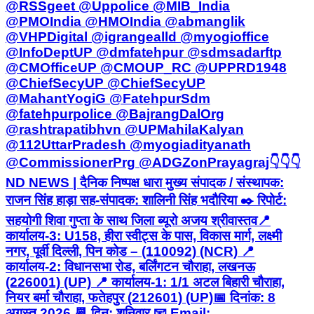
@RSSgeet @Uppolice @MIB_India
@PMOIndia @HMOIndia @abmanglik
@VHPDigital @igrangealld @myogioffice
@InfoDeptUP @dmfatehpur @sdmsadarftp
@CMOfficeUP @CMOUP_RC @UPPRD1948
@ChiefSecyUP @ChiefSecyUP
@MahantYogiG @FatehpurSdm
@fatehpurpolice @BajrangDalOrg
@rashtrapatibhvn @UPMahilaKalyan
@112UttarPradesh @myogiadityanath
@CommissionerPrg @ADGZonPrayagraj ​👇👇👇 ​
ND NEWS | दैनिक निष्पक्ष धारा मुख्य संपादक / संस्थापक:
राजन सिंह हाड़ा सह-संपादक: शालिनी सिंह भदौरिया ✒️ रिपोर्ट:
सहयोगी शिवा गुप्ता के साथ जिला ब्यूरो अजय श्रीवास्तव ​📍
कार्यालय-3: U158, हीरा स्वीट्स के पास, विकास मार्ग, लक्ष्मी
नगर, पूर्वी दिल्ली, पिन कोड – (110092) (NCR) 📍
कार्यालय-2: विधानसभा रोड, बर्लिंगटन चौराहा, लखनऊ
(226001) (UP) 📍 कार्यालय-1: 1/1 अटल बिहारी चौराहा,
नियर बर्मा चौराहा, फतेहपुर (212601) (UP) ​📅 दिनांक: 8
अगस्त 2026 📆 दिन: शनिवार 📧 Email: