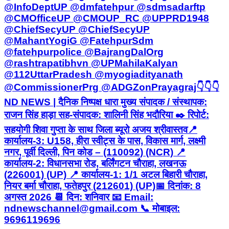
@InfoDeptUP @dmfatehpur @sdmsadarftp
@CMOfficeUP @CMOUP_RC @UPPRD1948
@ChiefSecyUP @ChiefSecyUP
@MahantYogiG @FatehpurSdm
@fatehpurpolice @BajrangDalOrg
@rashtrapatibhvn @UPMahilaKalyan
@112UttarPradesh @myogiadityanath
@CommissionerPrg @ADGZonPrayagraj ​👇👇👇 ​
ND NEWS | दैनिक निष्पक्ष धारा मुख्य संपादक / संस्थापक:
राजन सिंह हाड़ा सह-संपादक: शालिनी सिंह भदौरिया ✒️ रिपोर्ट:
सहयोगी शिवा गुप्ता के साथ जिला ब्यूरो अजय श्रीवास्तव ​📍
कार्यालय-3: U158, हीरा स्वीट्स के पास, विकास मार्ग, लक्ष्मी
नगर, पूर्वी दिल्ली, पिन कोड – (110092) (NCR) 📍
कार्यालय-2: विधानसभा रोड, बर्लिंगटन चौराहा, लखनऊ
(226001) (UP) 📍 कार्यालय-1: 1/1 अटल बिहारी चौराहा,
नियर बर्मा चौराहा, फतेहपुर (212601) (UP) ​📅 दिनांक: 8
अगस्त 2026 📆 दिन: शनिवार 📧 Email:
ndnewschannel@gmail.com 📞 मोबाइल:
9696119696