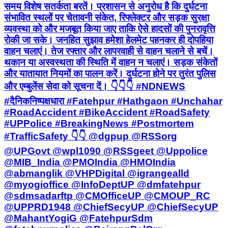
समय विशेष सतर्कता बरतें। प्रशासन से अनुरोध है कि दुर्घटना
संभावित स्थलों पर चेतावनी संकेत, रिफ्लेक्टर और सड़क सुरक्षा
व्यवस्था को और मजबूत किया जाए ताकि ऐसे हादसों की पुनरावृत्ति
रोकी जा सके। जनहित सुझाव हमेशा हेलमेट पहनकर ही दोपहिया
वाहन चलाएं। तेज रफ्तार और लापरवाही से वाहन चलाने से बचें।
थकान या अस्वस्थता की स्थिति में वाहन न चलाएं। सड़क संकेतों
और यातायात नियमों का पालन करें। दुर्घटना होने पर तुरंत पुलिस
और एम्बुलेंस सेवा को सूचना दें। 👇👇👇 #NDNEWS
#दैनिकनिष्पक्षधारा #Fatehpur #Hathgaon #Unchahar
#RoadAccident #BikeAccident #RoadSafety
#UPPolice #BreakingNews #Postmortem
#TrafficSafety 👇👇 @dgpup @RSSorg
@UPGovt @wpl1090 @RSSgeet @Uppolice
@MIB_India @PMOIndia @HMOIndia
@abmanglik @VHPDigital @igrangealld
@myogioffice @InfoDeptUP @dmfatehpur
@sdmsadarftp @CMOfficeUP @CMOUP_RC
@UPPRD1948 @ChiefSecyUP @ChiefSecyUP
@MahantYogiG @FatehpurSdm