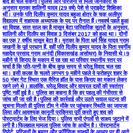
बाद ही चल सकेगा। ​पुलिस और परिजनों से मिली जानकारी के
अनुसार मृतका शालिनी यादव (29 वर्ष) पेशे से प्राइवेट शिक्षिका
थीं। उनके पति दिलीप कुमार यादव बहुआ क्षेत्र के चक अलीपुर
विद्यालय में सहायक अध्यापक के पद पर तैनात हैं। ​नववर्ष पहले हुआ
था विवाह, सात साल का है मासूम बेटा पारिवारिक सूत्रों के अनुसार,
शालिनी और दिलीप का विवाह 3 दिसंबर 2017 को हुआ था। दोनों
का एक 7 वर्षीय मासूम बेटा है। मृतका के पिता धर्म सिंह यादव ग्राम
जखनी के पूर्व प्रधान हैं, वहीं पति दिलीप कुमार यादव के पिता स्वर्गीय
महादेव प्रसाद ग्राम अनंदी (विकासखंड असोथर) के निवासी थे। ​9
महीने से किराए के मकान में रह रहा था परिवार स्थानीय स्तर पर
चर्चा है कि पति-पत्नी के बीच कुछ समय से घरेलू विवाद चल रहा
था। इसी कलह के चलते लगभग 9 महीने पहले वे फतेहपुर शहर के
50 नंबर गेट स्थित एक मैरिज हॉल के पास किराए का मकान लेकर
रहने लगे थे। हालांकि, घरेलू विवाद और वायरल दावों की स्वतंत्र
पुष्टि नहीं हुई है। पुलिस का कहना है कि हर पहलू की गंभीरता से
जांच की जा रही है। ​पुलिस की कार्रवाई और उठते सवाल घटना की
सूचना मिलते ही पुलिस टीम ने मौके पर पहुंचकर स्थिति का जायजा
लिया और आवश्यक कानूनी प्रक्रिया पूरी करते हुए शव को
पोस्टमार्टम के लिए भेज दिया। पुलिस सभी एंगलों से साक्ष्य जुटाने में
लगी है। ​फिलहाल मामला पुलिस जांच के अधीन है। पोस्टमार्टम
रिपोर्ट, परिजनों के बयान और फॉरेंसिक साक्ष्यों के आधार पर ही आगे