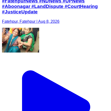
#FatehpurNews #NDNews #UPNews
#Aboonagar #LandDispute #CourtHearing
#JusticeUpdate
Fatehpur, Fatehpur | Aug 8, 2026