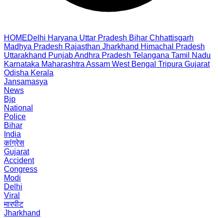
HOME
Delhi
Haryana
Uttar Pradesh
Bihar
Chhattisgarh
Madhya Pradesh
Rajasthan
Jharkhand
Himachal Pradesh
Uttarakhand
Punjab
Andhra Pradesh
Telangana
Tamil Nadu
Karnataka
Maharashtra
Assam
West Bengal
Tripura
Gujarat
Odisha
Kerala
Jansamasya
News
Bjp
National
Police
Bihar
India
कांग्रेस
Gujarat
Accident
Congress
Modi
Delhi
Viral
मारपीट
Jharkhand