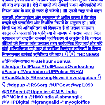
की बात कह रहा है। ऐसे में मामले की सच्चाई सक्षम अधिकारियों की
निष्पक्ष जांच के बाद ही स्पष्ट हो सकेगी। 🟥 एनडी न्यूज़ सभी वाहन
चालकों, टोल प्रबंधन और प्रशासन से अपील करता है कि टोल
वसूली पूरी पारदर्शिता और निर्धारित नियमों के अनुसार हो। यदि
किसी पक्ष को अनियमितता की शिकायत है तो उसका समाधान
कानून और प्रशासनिक प्रक्रिया के माध्यम से कराया जाए। जिला
प्रशासन एवं राष्ट्रीय राजमार्ग प्राधिकरण से अनुरोध है कि वायरल
वीडियो की निष्पक्ष जांच कराकर तथ्य सार्वजनिक किए जाएं और यदि
कोई अनियमितता पाई जाए तो संबंधित जिम्मेदार व्यक्तियों के विरुद्ध
नियमानुसार कार्रवाई सुनिश्चित की जाए। 👇👇👇 #NDNEWS
#दैनिकनिष्पक्षधारा #Fatehpur #Bahua
#JindpurTollPlaza #TollPlaza #Overloading
#Fastag #ViralVideo #UPPolice #NHAI
#RoadSafety #BreakingNews #Investigation 👇
👇 @dgpup @RSSorg @UPGovt @wpl1090
@RSSgeet @Uppolice @MIB_India
@PMOIndia @HMOIndia @abmanglik
@VHPDigital @igrangealld @myogioffice