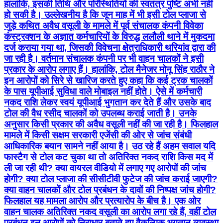
हालांकि, इसकी तिथि और परिस्थितियों की स्वतंत्र पुष्टि अभी नहीं
हो सकी है। उल्लेखनीय है कि जून माह में भी इसी टोल प्लाजा से
जुड़े कथित अवैध वसूली के मामले में पूर्व संचालक कंपनी विवेका
कंस्ट्रक्शन के अज्ञात कर्मचारियों के विरुद्ध ललौली थाने में मुकदमा
दर्ज कराया गया था, जिसकी विवेचना क्षेत्राधिकारी थरियांव द्वारा की
जा रही है। वर्तमान संचालक कंपनी पर भी वाहन चालकों ने इसी
प्रकार के आरोप लगाए हैं। हालांकि, टोल मैनेजर मोनू सिंह राठौर ने
इन आरोपों को सिरे से खारिज करते हुए कहा कि कई ट्रक चालकों
के पास यूपीआई सुविधा वाले मोबाइल नहीं होते। ऐसे में कर्मचारी
नकद राशि लेकर स्वयं यूपीआई भुगतान कर देते हैं और उसके बाद
टोल की वैध रसीद चालकों को उपलब्ध कराई जाती है। उनके
अनुसार किसी प्रकार की अवैध वसूली नहीं की जा रही है। फिलहाल
मामले में किसी सक्षम सरकारी एजेंसी की ओर से जांच संबंधी
आधिकारिक बयान सामने नहीं आया है। उठ रहे हैं अहम सवाल यदि
फास्टैग से टोल कट चुका था तो अतिरिक्त नकद राशि किस मद में
ली जा रही थी? क्या वायरल वीडियो में लगाए गए आरोपों की जांच
होगी? क्या टोल प्लाजा की सीसीटीवी फुटेज की जांच कराई जाएगी?
क्या वाहन चालकों और टोल प्रबंधन के दावों की निष्पक्ष जांच होगी?
फिलहाल यह मामला आरोप और प्रत्यारोप के बीच है। एक ओर
वाहन चालक अतिरिक्त नकद वसूली का आरोप लगा रहे हैं, वहीं टोल
प्रबंधन इन आरोपों को निराधार बताते हुए वैकल्पिक भुगतान व्यवस्था