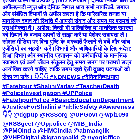
इंतजार करना आवश्यक है। ​ND NEWS | दैनिक निष्पक्ष धारा की
अपील ​एनडी न्यूज़ और दैनिक निष्पक्ष धारा सभी नागरिकों, समाज
और संबंधित विभागों से अपील करता है कि पारिवारिक तनाव या
मानसिक दबाव की स्थिति में आपसी संवाद और समय पर परामर्श को
प्राथमिकता दें। ​ अपील: किसी भी पारिवारिक या मानसिक समस्या
को छिपाने के बजाय अपनों से साझा करें या पेशेवर सहायता लें।
सोशल मीडिया पर बिना पुष्टि के अफवाहें फैलाने से बचें और जांच
एजेंसियों का सहयोग करें। ​विभागों और अधिकारियों के लिए संदेश:
शिक्षा विभाग और स्थानीय प्रशासन को कर्मचारियों के मानसिक
स्वास्थ्य एवं कार्य-जीवन संतुलन हेतु समय-समय पर परामर्श सत्र
आयोजित करने चाहिए, ताकि समय रहते ऐसी दुखद घटनाओं को
रोका जा सके। 👇👇👇 #NDNEWS #दैनिकनिष्पक्षधारा
#Fatehpur #ShaliniYadav #TeacherDeath
#PoliceInvestigation #UPPolice
#FatehpurPolice #BasicEducationDepartment
#JusticeForShalini #PublicSafety #Awareness
👇👇 @dgpup @RSSorg @UPGovt @wpl1090
@RSSgeet @Uppolice @MIB_India
@PMOIndia @HMOIndia @abmanglik
@VHPDigital @igrangealld @myogioffice