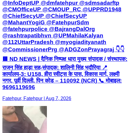
@InfoDeptUP @dmfatehpur @sdmsadarftp
@CMOfficeUP @CMOUP_RC @UPPRD1948
@ChiefSecyUP @ChiefSecyUP
@MahantYogiG @FatehpurSdm
@fatehpurpolice @BajrangDalOrg
@rashtrapatibhvn @UPMahilaKalyan
@112UttarPradesh @myogiadityanath
@CommissionerPrg @ADGZonPrayagraj 👇👇
🟥 ND NEWS | दैनिक निष्पक्ष धारा मुख्य संपादक / संस्थापक:
राजन सिंह हाड़ा सह-संपादक: शालिनी सिंह भदौरिया 📍
कार्यालय-3: U158, हीरा स्वीट्स के पास, विकास मार्ग, लक्ष्मी
नगर, पूर्वी दिल्ली, पिन कोड – 110092 (NCR) 📞 मोबाइल:
9696119696
Fatehpur, Fatehpur | Aug 7, 2026