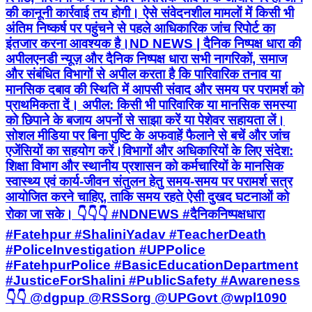
की कानूनी कार्रवाई तय होगी। ऐसे संवेदनशील मामलों में किसी भी
अंतिम निष्कर्ष पर पहुंचने से पहले आधिकारिक जांच रिपोर्ट का
इंतजार करना आवश्यक है। ​ND NEWS | दैनिक निष्पक्ष धारा की
अपील ​एनडी न्यूज़ और दैनिक निष्पक्ष धारा सभी नागरिकों, समाज
और संबंधित विभागों से अपील करता है कि पारिवारिक तनाव या
मानसिक दबाव की स्थिति में आपसी संवाद और समय पर परामर्श को
प्राथमिकता दें। ​ अपील: किसी भी पारिवारिक या मानसिक समस्या
को छिपाने के बजाय अपनों से साझा करें या पेशेवर सहायता लें।
सोशल मीडिया पर बिना पुष्टि के अफवाहें फैलाने से बचें और जांच
एजेंसियों का सहयोग करें। ​विभागों और अधिकारियों के लिए संदेश:
शिक्षा विभाग और स्थानीय प्रशासन को कर्मचारियों के मानसिक
स्वास्थ्य एवं कार्य-जीवन संतुलन हेतु समय-समय पर परामर्श सत्र
आयोजित करने चाहिए, ताकि समय रहते ऐसी दुखद घटनाओं को
रोका जा सके। 👇👇👇 #NDNEWS #दैनिकनिष्पक्षधारा
#Fatehpur #ShaliniYadav #TeacherDeath
#PoliceInvestigation #UPPolice
#FatehpurPolice #BasicEducationDepartment
#JusticeForShalini #PublicSafety #Awareness
👇👇 @dgpup @RSSorg @UPGovt @wpl1090