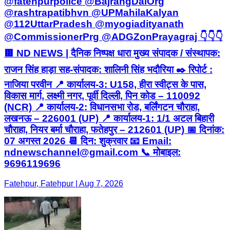
@fatehpurpolice @BajrangDalOrg
@rashtrapatibhvn @UPMahilaKalyan
@112UttarPradesh @myogiadityanath
@CommissionerPrg @ADGZonPrayagraj 👇👇👇
🟥 ND NEWS | दैनिक निष्पक्ष धारा मुख्य संपादक / संस्थापक:
राजन सिंह हाड़ा सह-संपादक: शालिनी सिंह भदौरिया ✒️ रिपोर्ट :
नाजिया परवीन 📍 कार्यालय-3: U158, हीरा स्वीट्स के पास,
विकास मार्ग, लक्ष्मी नगर, पूर्वी दिल्ली, पिन कोड – 110092
(NCR) 📍 कार्यालय-2: विधानसभा रोड, बर्लिंगटन चौराहा,
लखनऊ – 226001 (UP) 📍 कार्यालय-1: 1/1 अटल बिहारी
चौराहा, नियर बर्मा चौराहा, फतेहपुर – 212601 (UP) 📅 दिनांक:
07 अगस्त 2026 📆 दिन: शुक्रवार 📧 Email:
ndnewschannel@gmail.com 📞 मोबाइल:
9696119696
Fatehpur, Fatehpur | Aug 7, 2026