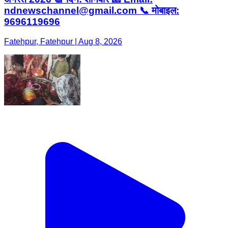
ndnewschannel@gmail.com 📞 मोबाइल:
9696119696
Fatehpur, Fatehpur | Aug 8, 2026