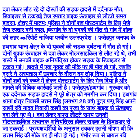
दवा लेकर लौट रहे दो दोस्तों की सड़क हादसे में दर्दनाक मौत,
डिवाइडर से टकराई तेज रफ्तार बाइक ऊंचाहार से लौटते समय
हादसा, क्षेत्र में मातम; पुलिस ने दोनों शव पोस्टमार्टम के लिए भेजे
तेज रफ्तार बनी काल, हथगांव के दो युवकों की मौत से गांव में शोक
की लहर ✒️रिपोर्ट नाजिया परवीन उत्तरप्रदेश । फतेहपुर जनपद के
हथगांव थाना क्षेत्र के दो युवकों की सड़क दुर्घटना में मौत हो गई।
दोनों युवक ऊंचाहार से दवा लेकर मोटरसाइकिल से लौट रहे थे, तभी
रास्ते में उनकी बाइक अनियंत्रित होकर सड़क के डिवाइडर से
टकरा गई। हादसे में एक युवक की मौके पर ही मौत हो गई, जबकि
दूसरे ने अस्पताल में उपचार के दौरान दम तोड़ दिया। पुलिस ने
दोनों शवों को कब्जे में लेकर पोस्टमार्टम के लिए भेज दिया है और
मामले की विधिक कार्रवाई जारी है। फतेहपुर/हथगांव। गुरुवार को
एक दर्दनाक सड़क हादसे ने पूरे क्षेत्र को गमगीन कर दिया। हथगांव
थाना क्षेत्र निवासी उत्तम सिंह (लगभग 28 वर्ष) पुत्र पप्पू सिंह अपने
साथी रवि यादव निवासी काशी का पुरवा के साथ बाइक से ऊंचाहार
दवा लेने गए थे। दवा लेकर वापस लौटते समय उनकी
मोटरसाइकिल अचानक अनियंत्रित होकर सड़क के डिवाइडर से
जा टकराई। प्रत्यक्षदर्शियों के अनुसार टक्कर इतनी भीषण थी कि
उत्तम सिंह की मौके पर ही मौत हो गई। गंभीर रूप से घायल रवि