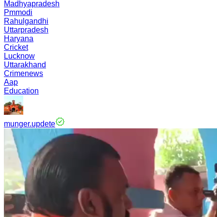
Madhyapradesh
Pmmodi
Rahulgandhi
Uttarpradesh
Haryana
Cricket
Lucknow
Uttarakhand
Crimenews
Aap
Education
munger.updete