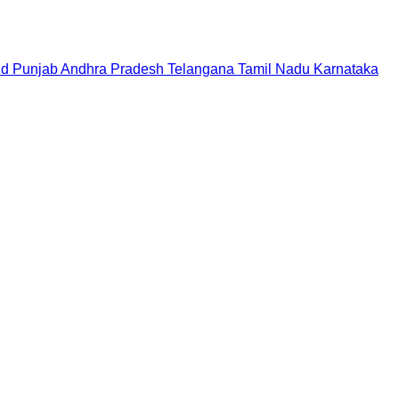
nd
Punjab
Andhra Pradesh
Telangana
Tamil Nadu
Karnataka