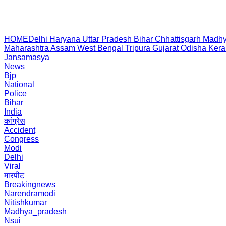
HOME
Delhi
Haryana
Uttar Pradesh
Bihar
Chhattisgarh
Madhy
Maharashtra
Assam
West Bengal
Tripura
Gujarat
Odisha
Kera
Jansamasya
News
Bjp
National
Police
Bihar
India
कांग्रेस
Accident
Congress
Modi
Delhi
Viral
मारपीट
Breakingnews
Narendramodi
Nitishkumar
Madhya_pradesh
Nsui