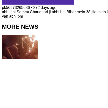
pk56973265686
•
272 days ago
abhi bhi Samrat Chaudhari ji abhi bhi Bihar mein 38 jila mei
yah abhi bhi
MORE NEWS