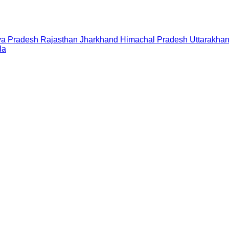
a Pradesh
Rajasthan
Jharkhand
Himachal Pradesh
Uttarakha
la