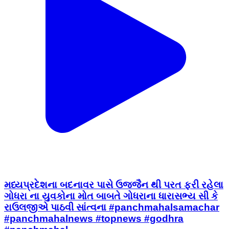
મધ્યપ્રદેશના બદનાવર પાસે ઉજ્જૈન થી પરત ફરી રહેલા
ગોધરા ના યુવકોના મોત બાબતે ગોધરાના ધારાસભ્ય સી કે
રાઉલજીએ પાઠવી સાંત્વના #panchmahalsamachar
#panchmahalnews #topnews #godhra