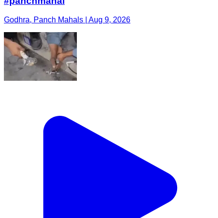
#panchmahal
Godhra, Panch Mahals | Aug 9, 2026