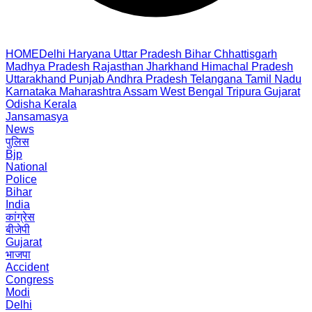
HOME
Delhi
Haryana
Uttar Pradesh
Bihar
Chhattisgarh
Madhya Pradesh
Rajasthan
Jharkhand
Himachal Pradesh
Uttarakhand
Punjab
Andhra Pradesh
Telangana
Tamil Nadu
Karnataka
Maharashtra
Assam
West Bengal
Tripura
Gujarat
Odisha
Kerala
Jansamasya
News
पुलिस
Bjp
National
Police
Bihar
India
कांग्रेस
बीजेपी
Gujarat
भाजपा
Accident
Congress
Modi
Delhi