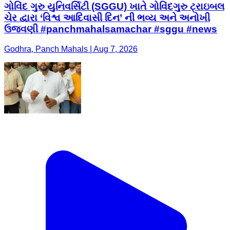
ગોવિંદ ગુરુ યુનિવર્સિટી (SGGU) ખાતે ગોવિંદગુરુ ટ્રાઇબલ
ચેર દ્વારા ‘વિશ્વ આદિવાસી દિન’ ની ભવ્ય અને અનોખી
ઉજવણી #panchmahalsamachar #sggu #news
Godhra, Panch Mahals | Aug 7, 2026