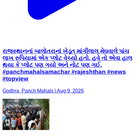
રાજસ્થાનનાં બાલોતરાનાં ખેડૂત માંગીલાલ મેઘવાલે પાંચ
લાખ રુપિયામાં એક પ્લોટ વેચ્યો હતો. હવે તો એવા હાલ
થયા કે પ્લોટ પણ ગયો અને નોટ પણ ગઈ.
#panchmahalsamachar #rajeshthan #news
#topview
Godhra, Panch Mahals | Aug 9, 2026