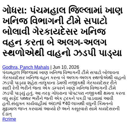
ગોધરા: પંચમહાલ જિલ્લામાં ખાણ
ખનિજ વિભાગની ટીમે સપાટો
બોલાવી ગેરકાયદેસર ખનિજ
વહન કરતા બે અલગ-અલગ
સ્થળોએથી વાહનો ઝડપી પાડ્યા
Godhra, Panch Mahals
|
Jun 10, 2026
પંચમહાલ જિલ્લામાં ખાણ ખનિજ વિભાગની ટીમે સપાટો બોલાવતા
ગેરકાયદેસર ખનિજ વહન કરતા બે અલગ-અલગ સ્થળોએથી વાહનો
ઝડપી પાડ્યા શહેરા તાલુકાના ડેમલી નજીકથી ગેરકાયદેસર રીતે
સાદી રેતી ભરીને જતા એક ડમ્પરને ખાણ ખનિજ વિભાગની ટીમે
ઝડપી પાડ્યું હતું. આ તરફ ગોધરાના પોપટપરા નજીકથી ક્ષમતા કરતા
વધુ સફેદ પથ્થર ભરીને જતી એક ટ્રકને પકડી પાડવામાં આવી
હતી.સંયુક્ત કાર્યવાહીમાં અંદાજે ₹40 લાખથી વધુની કિંમતનો
મુદ્દામાલ જપ્ત કરવામાં આવ્યો છે અને કસૂરવારો સામે કાયદેસરની
દંડાત્
#
crime