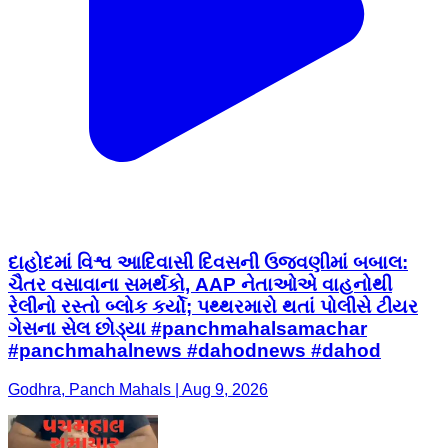
દાહોદમાં વિશ્વ આદિવાસી દિવસની ઉજવણીમાં બબાલ:
ચૈતર વસાવાના સમર્થકો, AAP નેતાઓએ વાહનોથી
રેલીનો રસ્તો બ્લોક કર્યો; પથ્થરમારો થતાં પોલીસે ટીયર
ગેસના સેલ છોડ્યા #panchmahalsamachar
#panchmahalnews #dahodnews #dahod
Godhra, Panch Mahals | Aug 9, 2026