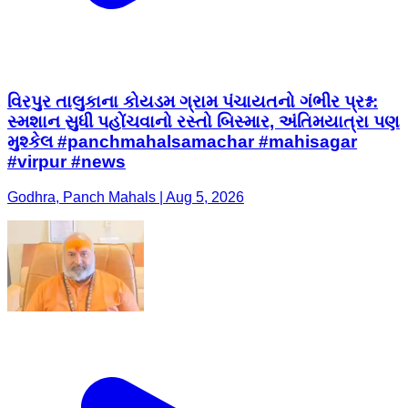
વિરપુર તાલુકાના કોયડમ ગ્રામ પંચાયતનો ગંભીર પ્રશ્ન:
સ્મશાન સુધી પહોંચવાનો રસ્તો બિસ્માર, અંતિમયાત્રા પણ
મુશ્કેલ #panchmahalsamachar #mahisagar
#virpur #news
Godhra, Panch Mahals | Aug 5, 2026