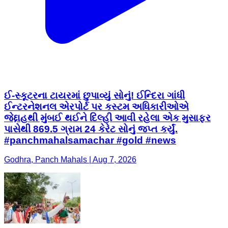
ઈ-સ્કૂટરના ટાયરમાં છુપાવ્યું સોનું! ઈન્દિરા ગાંધી
ઈન્ટરનેશનલ એરપોર્ટ પર કસ્ટમ અધિકારીઓએ
જેદ્દાહથી મુંબઈ થઈને દિલ્હી આવી રહેલા એક મુસાફર
પાસેથી 869.5 ગ્રામ 24 કેરેટ સોનું જપ્ત કર્યું.
#panchmahalsamachar #gold #news
Godhra, Panch Mahals | Aug 7, 2026