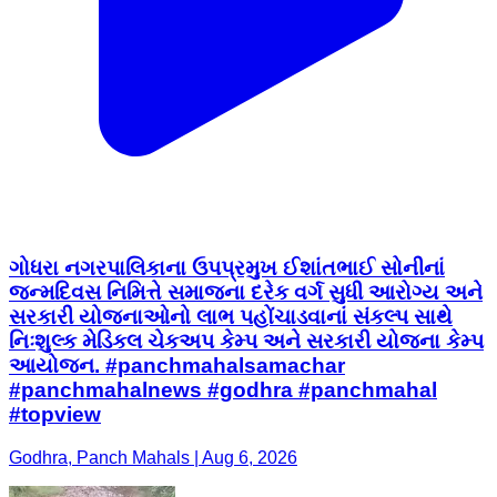
ગોધરા નગરપાલિકાના ઉપપ્રમુખ ઈશાંતભાઈ સોનીનાં
જન્મદિવસ નિમિત્તે સમાજના દરેક વર્ગ સુધી આરોગ્ય અને
સરકારી યોજનાઓનો લાભ પહોંચાડવાનાં સંકલ્પ સાથે
નિઃશુલ્ક મેડિકલ ચેકઅપ કેમ્પ અને સરકારી યોજના કેમ્પ
આયોજન. #panchmahalsamachar
#panchmahalnews #godhra #panchmahal
#topview
Godhra, Panch Mahals | Aug 6, 2026