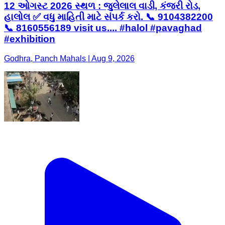
12 ઓગસ્ટ 2026 સ્થળ : જુલેલાલ વાડી, કંજરી રોડ,
હાલોલ ✅ વધુ માહિતી માટે સંપર્ક કરો. 📞 9104382200
📞 8160556189 visit us.... #halol #pavaghad
#exhibition
Godhra, Panch Mahals | Aug 9, 2026