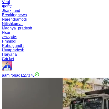
Viral
मारपीट
Jharkhand
Breakingnews
Narendramodi
Nitishkumar
Madhya_pradesh
Nsui
उत्तरप्रदेश
Pmmodi
Rahulgandhi
Uttarpradesh
Haryana
Cricket
aamirbhagat27376