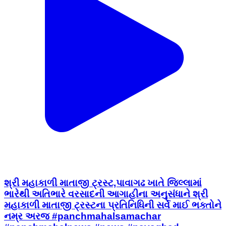
શ્રી મહાકાળી માતાજી ટ્રસ્ટ,પાવાગઢ ખાતે જિલ્લામાં
ભારેથી અતિભારે વરસાદની આગાહીના અનુસંધાને શ્રી
મહાકાળી માતાજી ટ્રસ્ટના પ્રતિનિધિની સર્વે માઈ ભક્તોને
નમ્ર અરજ #panchmahalsamachar