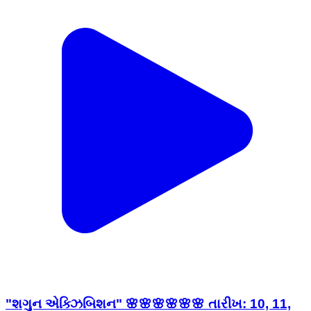
"શગુન એક્ઝિબિશન" 🌸🌸🌸🌸🌸🌸 તારીખ: 10, 11,