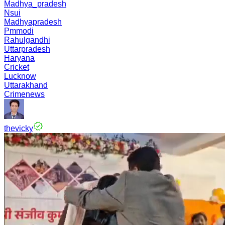
Madhya_pradesh
Nsui
Madhyapradesh
Pmmodi
Rahulgandhi
Uttarpradesh
Haryana
Cricket
Lucknow
Uttarakhand
Crimenews
thevicky