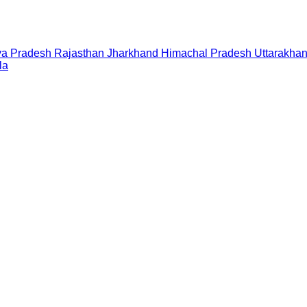
a Pradesh
Rajasthan
Jharkhand
Himachal Pradesh
Uttarakha
la