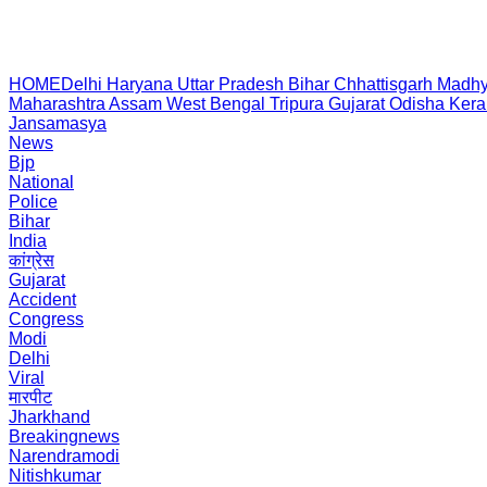
HOME
Delhi
Haryana
Uttar Pradesh
Bihar
Chhattisgarh
Madhy
Maharashtra
Assam
West Bengal
Tripura
Gujarat
Odisha
Kera
Jansamasya
News
Bjp
National
Police
Bihar
India
कांग्रेस
Gujarat
Accident
Congress
Modi
Delhi
Viral
मारपीट
Jharkhand
Breakingnews
Narendramodi
Nitishkumar