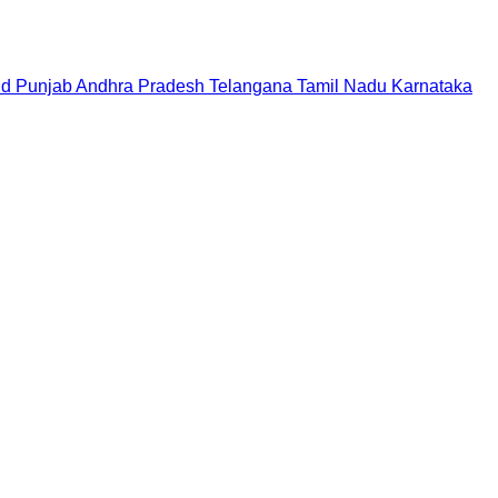
nd
Punjab
Andhra Pradesh
Telangana
Tamil Nadu
Karnataka