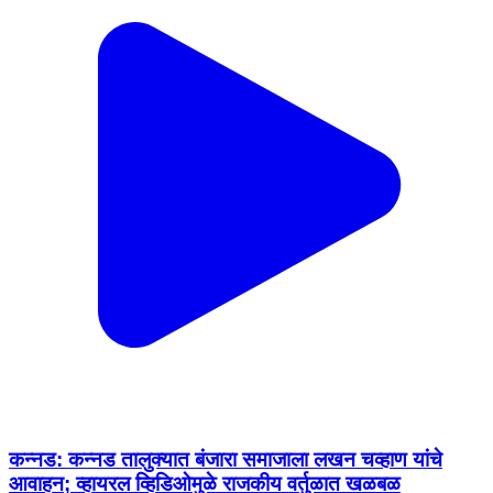
कन्नड: कन्नड तालुक्यात बंजारा समाजाला लखन चव्हाण यांचे
आवाहन; व्हायरल व्हिडिओमुळे राजकीय वर्तुळात खळबळ