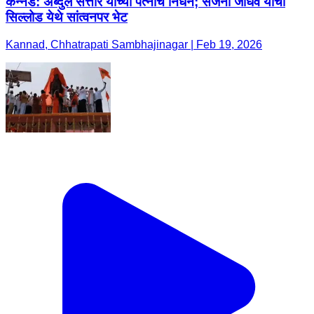
कन्नड: अब्दुल सत्तार यांच्या पत्नींचे निधन; संजना जाधव यांची
सिल्लोड येथे सांत्वनपर भेट
Kannad, Chhatrapati Sambhajinagar | Feb 19, 2026