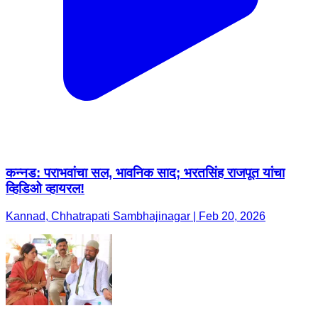
कन्नड: पराभवांचा सल, भावनिक साद; भरतसिंह राजपूत यांचा
व्हिडिओ व्हायरल!
Kannad, Chhatrapati Sambhajinagar | Feb 20, 2026