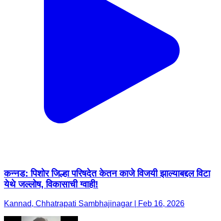
कन्नड: पिशोर जिल्हा परिषदेत केतन काजे विजयी झाल्याबद्दल विटा
येथे जल्लोष, विकासाची ग्वाही!
Kannad, Chhatrapati Sambhajinagar | Feb 16, 2026