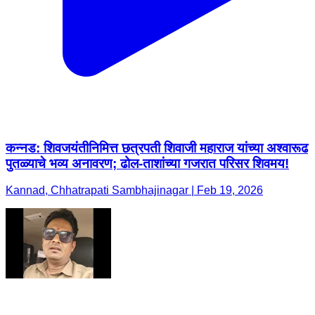
कन्नड: शिवजयंतीनिमित्त छत्रपती शिवाजी महाराज यांच्या अश्वारूढ
पुतळ्याचे भव्य अनावरण; ढोल-ताशांच्या गजरात परिसर शिवमय!
Kannad, Chhatrapati Sambhajinagar | Feb 19, 2026