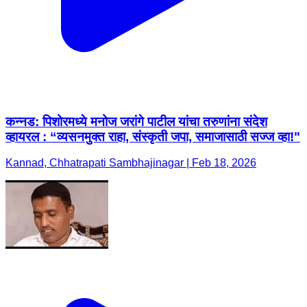
कन्नड: पिशोरमध्ये मनोज जरांगे पाटील यांचा तरुणांना संदेश
व्हायरल : “व्यसनमुक्त राहा, संस्कृती जपा, समाजासाठी सज्ज व्हा!"
Kannad, Chhatrapati Sambhajinagar | Feb 18, 2026