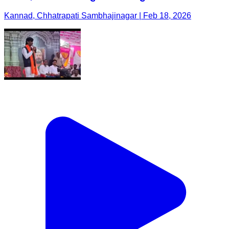
Kannad, Chhatrapati Sambhajinagar | Feb 18, 2026