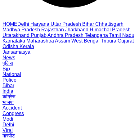
HOME
Delhi
Haryana
Uttar Pradesh
Bihar
Chhattisgarh
Madhya Pradesh
Rajasthan
Jharkhand
Himachal Pradesh
Uttarakhand
Punjab
Andhra Pradesh
Telangana
Tamil Nadu
Karnataka
Maharashtra
Assam
West Bengal
Tripura
Gujarat
Odisha
Kerala
Jansamasya
News
पुलिस
Bjp
National
Police
Bihar
India
कांग्रेस
भाजपा
Accident
Congress
Modi
Delhi
Viral
मारपीट