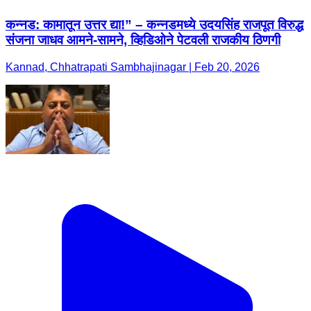
कन्नड: कामातून उत्तर द्या!” – कन्नडमध्ये उदयसिंह राजपूत विरुद्ध
संजना जाधव आमने-सामने, व्हिडिओने पेटवली राजकीय ठिणगी
Kannad, Chhatrapati Sambhajinagar | Feb 20, 2026