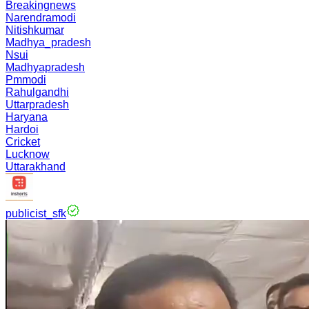
Breakingnews
Narendramodi
Nitishkumar
Madhya_pradesh
Nsui
Madhyapradesh
Pmmodi
Rahulgandhi
Uttarpradesh
Haryana
Hardoi
Cricket
Lucknow
Uttarakhand
publicist_sfk