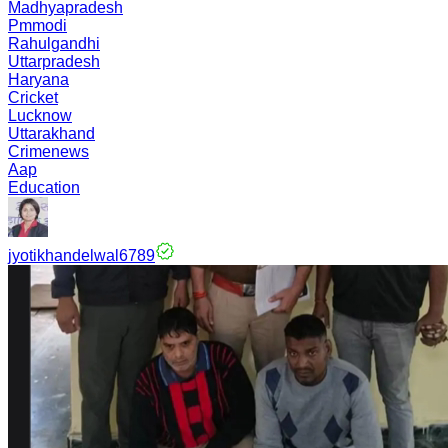
Madhyapradesh
Pmmodi
Rahulgandhi
Uttarpradesh
Haryana
Cricket
Lucknow
Uttarakhand
Crimenews
Aap
Education
jyotikhandelwal6789