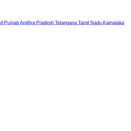
nd
Punjab
Andhra Pradesh
Telangana
Tamil Nadu
Karnataka