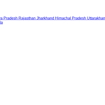
a Pradesh
Rajasthan
Jharkhand
Himachal Pradesh
Uttarakha
la