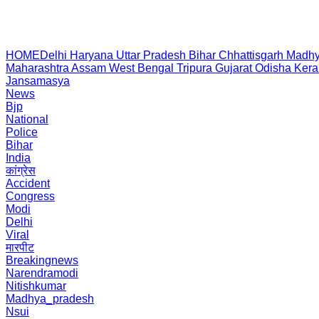
HOME
Delhi
Haryana
Uttar Pradesh
Bihar
Chhattisgarh
Madhy
Maharashtra
Assam
West Bengal
Tripura
Gujarat
Odisha
Kera
Jansamasya
News
Bjp
National
Police
Bihar
India
कांग्रेस
Accident
Congress
Modi
Delhi
Viral
मारपीट
Breakingnews
Narendramodi
Nitishkumar
Madhya_pradesh
Nsui