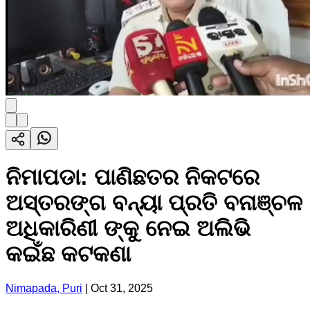
ନିମାପଡା: ପାଣିଛତର ନିକଟରେ
ଅସ୍ତରଙ୍ଗ ବନ୍ୟା ପ୍ରତି ବନାଞ୍ଚଳ
ଅଧିକାରିଣୀ ଙ୍କୁ ନେଇ ଅଲିଭି
କଇଁଛ କଟକଣା
Nimapada, Puri
|
Oct 31, 2025