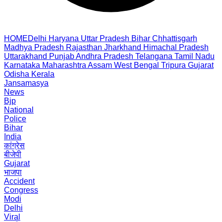
HOME
Delhi
Haryana
Uttar Pradesh
Bihar
Chhattisgarh
Madhya Pradesh
Rajasthan
Jharkhand
Himachal Pradesh
Uttarakhand
Punjab
Andhra Pradesh
Telangana
Tamil Nadu
Karnataka
Maharashtra
Assam
West Bengal
Tripura
Gujarat
Odisha
Kerala
Jansamasya
News
Bjp
National
Police
Bihar
India
कांग्रेस
बीजेपी
Gujarat
भाजपा
Accident
Congress
Modi
Delhi
Viral