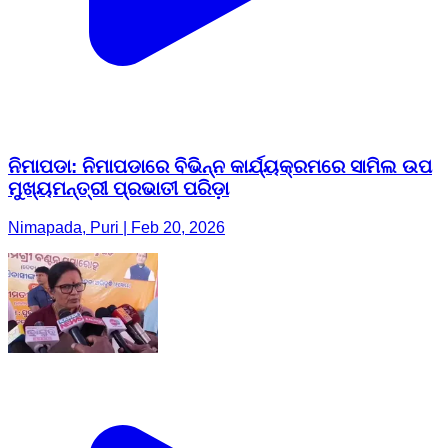
ନିମାପଡା: ନିମାପଡାରେ ବିଭିନ୍ନ କାର୍ଯ୍ୟକ୍ରମରେ ସାମିଲ ଉପ
ମୁଖ୍ୟମନ୍ତ୍ରୀ ପ୍ରଭାତୀ ପରିଡ଼ା
Nimapada, Puri | Feb 20, 2026