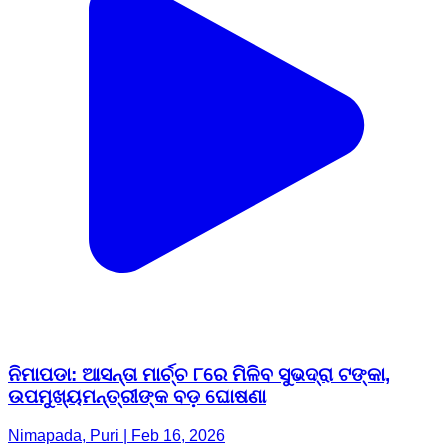
ନିମାପଡା: ଆସନ୍ତା ମାର୍ଚ୍ଚ ୮ରେ ମିଳିବ ସୁଭଦ୍ରା ଟଙ୍କା,
ଉପମୁଖ୍ୟମନ୍ତ୍ରୀଙ୍କ ବଡ଼ ଘୋଷଣା
Nimapada, Puri | Feb 16, 2026