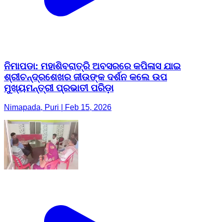
ନିମାପଡା: ମହାଶିବରାତ୍ରି ଅବସରରେ କପିଳାସ ଯାଇ
ଶ୍ରୀଚନ୍ଦ୍ରଶେଖର ଜୀଉଙ୍କ ଦର୍ଶନ କଲେ ଉପ
ମୁଖ୍ୟମନ୍ତ୍ରୀ ପ୍ରଭାତୀ ପରିଡ଼ା
Nimapada, Puri | Feb 15, 2026