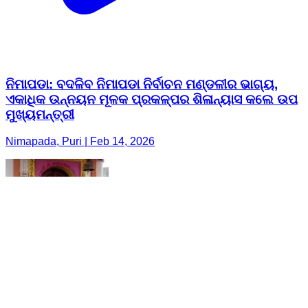
ନିମାପଡା: ବଦଳିବ ନିମାପଡା ନିର୍ବାଚନ ମଣ୍ଡଳୀର ଭାଗ୍ୟ,
ଏକାଧିକ ଉନ୍ନୟନ ମୂଳକ ପ୍ରକଳ୍ପର ଶିଳାନ୍ୟାସ କଲେ ଉପ
ମୁଖ୍ୟମନ୍ତ୍ରୀ
Nimapada, Puri | Feb 14, 2026