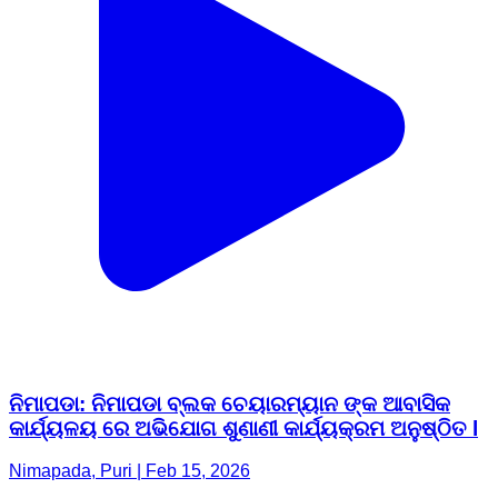
ନିମାପଡା: ନିମାପଡା ବ୍ଲକ ଚେୟାରମ୍ୟାନ ଙ୍କ ଆବାସିକ
କାର୍ଯ୍ୟଳୟ ରେ ଅଭିଯୋଗ ଶୁଣାଣୀ କାର୍ଯ୍ୟକ୍ରମ ଅନୁଷ୍ଠିତ l
Nimapada, Puri | Feb 15, 2026