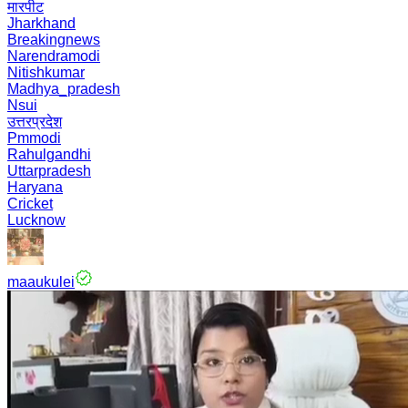
मारपीट
Jharkhand
Breakingnews
Narendramodi
Nitishkumar
Madhya_pradesh
Nsui
उत्तरप्रदेश
Pmmodi
Rahulgandhi
Uttarpradesh
Haryana
Cricket
Lucknow
maaukulei