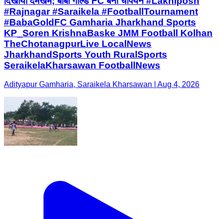
दिखाया दमखम; बाबा गोल्ड FC बनी चैंपियन #Lakhiposh
#Rajnagar #Saraikela #FootballTournament
#BabaGoldFC Gamharia Jharkhand Sports
KP_Soren KrishnaBaske JMM Football Kolhan
TheChotanagpurLive LocalNews
JharkhandSports Youth RuralSports
SeraikelaKharsawan FootballNews
Adityapur Gamharia, Saraikela Kharsawan | Aug 4, 2026