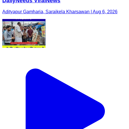
DailyNeeds ViralNews
Adityapur Gamharia, Saraikela Kharsawan | Aug 6, 2026