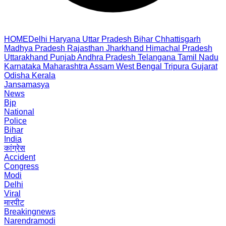
HOME
Delhi
Haryana
Uttar Pradesh
Bihar
Chhattisgarh
Madhya Pradesh
Rajasthan
Jharkhand
Himachal Pradesh
Uttarakhand
Punjab
Andhra Pradesh
Telangana
Tamil Nadu
Karnataka
Maharashtra
Assam
West Bengal
Tripura
Gujarat
Odisha
Kerala
Jansamasya
News
Bjp
National
Police
Bihar
India
कांग्रेस
Accident
Congress
Modi
Delhi
Viral
मारपीट
Breakingnews
Narendramodi