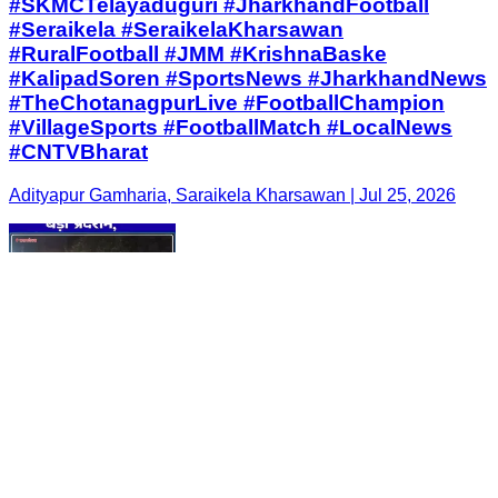
#SKMCTelayaduguri #JharkhandFootball
#Seraikela #SeraikelaKharsawan
#RuralFootball #JMM #KrishnaBaske
#KalipadSoren #SportsNews #JharkhandNews
#TheChotanagpurLive #FootballChampion
#VillageSports #FootballMatch #LocalNews
#CNTVBharat
Adityapur Gamharia, Saraikela Kharsawan | Jul 25, 2026