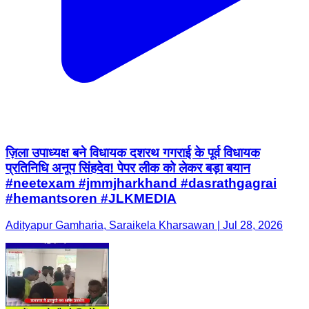
ज़िला उपाध्यक्ष बने विधायक दशरथ गगराई के पूर्व विधायक
प्रतिनिधि अनूप सिंहदेव! पेपर लीक को लेकर बड़ा बयान
#neetexam #jmmjharkhand #dasrathgagrai
#hemantsoren #JLKMEDIA
Adityapur Gamharia, Saraikela Kharsawan | Jul 28, 2026