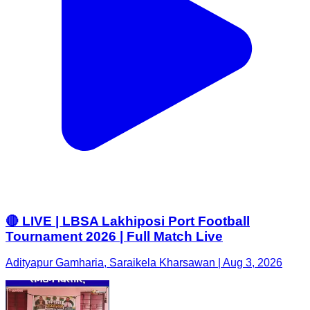
🔴 LIVE | LBSA Lakhiposi Port Football
Tournament 2026 | Full Match Live
Adityapur Gamharia, Saraikela Kharsawan | Aug 3, 2026