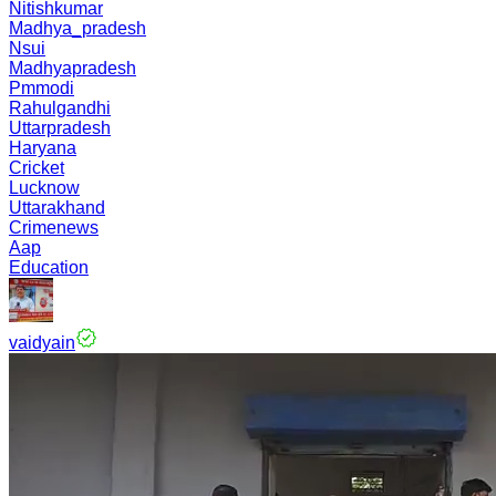
Nitishkumar
Madhya_pradesh
Nsui
Madhyapradesh
Pmmodi
Rahulgandhi
Uttarpradesh
Haryana
Cricket
Lucknow
Uttarakhand
Crimenews
Aap
Education
vaidyain