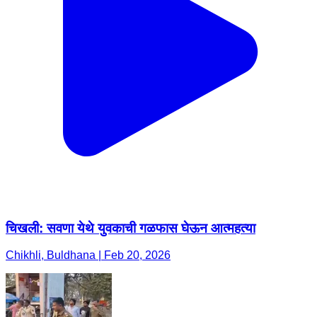
चिखली: सवणा येथे युवकाची गळफास घेऊन आत्महत्या
Chikhli, Buldhana | Feb 20, 2026