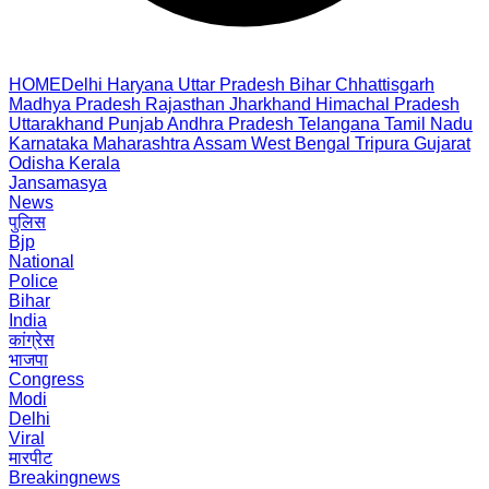
HOME
Delhi
Haryana
Uttar Pradesh
Bihar
Chhattisgarh
Madhya Pradesh
Rajasthan
Jharkhand
Himachal Pradesh
Uttarakhand
Punjab
Andhra Pradesh
Telangana
Tamil Nadu
Karnataka
Maharashtra
Assam
West Bengal
Tripura
Gujarat
Odisha
Kerala
Jansamasya
News
पुलिस
Bjp
National
Police
Bihar
India
कांग्रेस
भाजपा
Congress
Modi
Delhi
Viral
मारपीट
Breakingnews