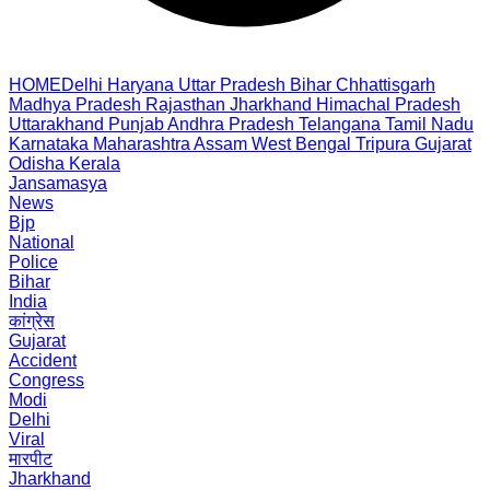
HOME
Delhi
Haryana
Uttar Pradesh
Bihar
Chhattisgarh
Madhya Pradesh
Rajasthan
Jharkhand
Himachal Pradesh
Uttarakhand
Punjab
Andhra Pradesh
Telangana
Tamil Nadu
Karnataka
Maharashtra
Assam
West Bengal
Tripura
Gujarat
Odisha
Kerala
Jansamasya
News
Bjp
National
Police
Bihar
India
कांग्रेस
Gujarat
Accident
Congress
Modi
Delhi
Viral
मारपीट
Jharkhand