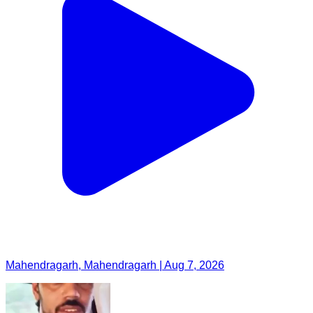
Mahendragarh, Mahendragarh | Aug 7, 2026