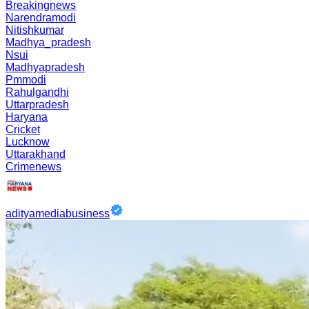
Breakingnews
Narendramodi
Nitishkumar
Madhya_pradesh
Nsui
Madhyapradesh
Pmmodi
Rahulgandhi
Uttarpradesh
Haryana
Cricket
Lucknow
Uttarakhand
Crimenews
adityamediabusiness