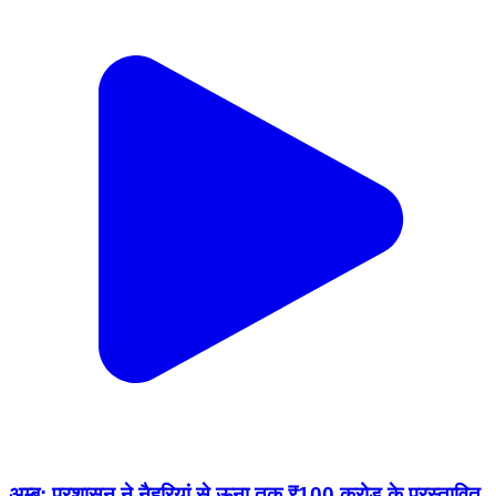
अम्ब: प्रशासन ने नैहरियां से ऊना तक ₹100 करोड़ के प्रस्तावित