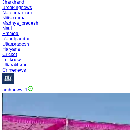
Jharkhand
Breakingnews
Narendramodi
Nitishkumar
Madhya_pradesh
Nsui
Pmmodi
Rahulgandhi
Uttarpradesh
Haryana
Cricket
Lucknow
Uttarakhand
Crimenews
ambnews_1