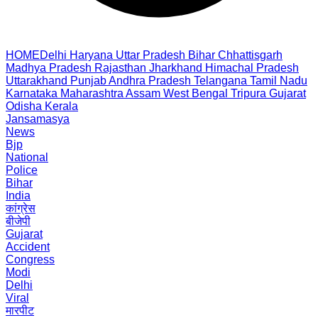
HOME
Delhi
Haryana
Uttar Pradesh
Bihar
Chhattisgarh
Madhya Pradesh
Rajasthan
Jharkhand
Himachal Pradesh
Uttarakhand
Punjab
Andhra Pradesh
Telangana
Tamil Nadu
Karnataka
Maharashtra
Assam
West Bengal
Tripura
Gujarat
Odisha
Kerala
Jansamasya
News
Bjp
National
Police
Bihar
India
कांग्रेस
बीजेपी
Gujarat
Accident
Congress
Modi
Delhi
Viral
मारपीट