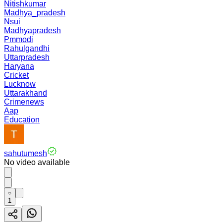
Nitishkumar
Madhya_pradesh
Nsui
Madhyapradesh
Pmmodi
Rahulgandhi
Uttarpradesh
Haryana
Cricket
Lucknow
Uttarakhand
Crimenews
Aap
Education
sahutumesh
No video available
1