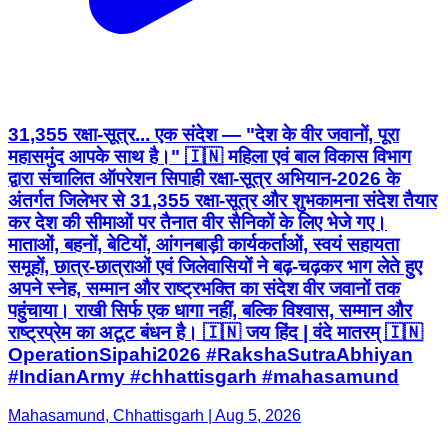
31,355 रक्षा-सूत्र... एक संदेश — "देश के वीर जवानों, पूरा
महासमुंद आपके साथ है।" 🇮🇳 महिला एवं बाल विकास विभाग
द्वारा संचालित ऑपरेशन सिपाही रक्षा-सूत्र अभियान-2026 के
अंतर्गत जिलेभर से 31,355 रक्षा-सूत्र और शुभकामना संदेश तैयार
कर देश की सीमाओं पर तैनात वीर सैनिकों के लिए भेजे गए।
माताओं, बहनों, बेटियों, आंगनबाड़ी कार्यकर्ताओं, स्वयं सहायता
समूहों, छात्र-छात्राओं एवं जिलेवासियों ने बढ़-चढ़कर भाग लेते हुए
अपने स्नेह, सम्मान और राष्ट्रभक्ति का संदेश वीर जवानों तक
पहुंचाया। राखी सिर्फ एक धागा नहीं, बल्कि विश्वास, सम्मान और
राष्ट्रप्रेम का अटूट बंधन है। 🇮🇳 जय हिंद | वंदे मातरम् 🇮🇳
OperationSipahi2026 #RakshaSutraAbhiyan
#IndianArmy #chhattisgarh #mahasamund
Mahasamund, Chhattisgarh | Aug 5, 2026