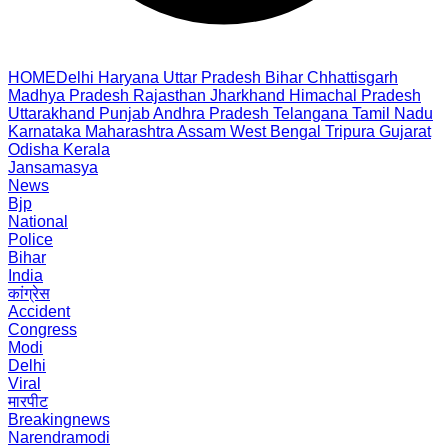
HOME
Delhi
Haryana
Uttar Pradesh
Bihar
Chhattisgarh
Madhya Pradesh
Rajasthan
Jharkhand
Himachal Pradesh
Uttarakhand
Punjab
Andhra Pradesh
Telangana
Tamil Nadu
Karnataka
Maharashtra
Assam
West Bengal
Tripura
Gujarat
Odisha
Kerala
Jansamasya
News
Bjp
National
Police
Bihar
India
कांग्रेस
Accident
Congress
Modi
Delhi
Viral
मारपीट
Breakingnews
Narendramodi