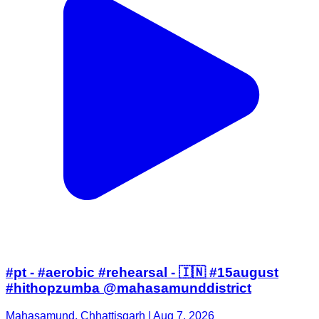
#pt - #aerobic #rehearsal - 🇮🇳 #15august
#hithopzumba @mahasamunddistrict
Mahasamund, Chhattisgarh | Aug 7, 2026