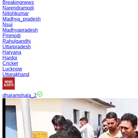
Breakingnews
Narendramodi
Nitishkumar
Madhya_pradesh
Nsui
Madhyapradesh
Pmmodi
Rahulgandhi
Uttarpradesh
Haryana
Hardoi
Cricket
Lucknow
Uttarakhand
dharamshala_2