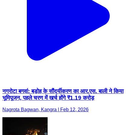
नगरोटा बगवां: बड़ोह के सौंदर्यीकरण का आर.एस. बाली ने किया
भूमिपूजन, पहले चरण में खर्च होंगे ₹1.19 करोड़
Nagrota Bagwan, Kangra | Feb 12, 2026