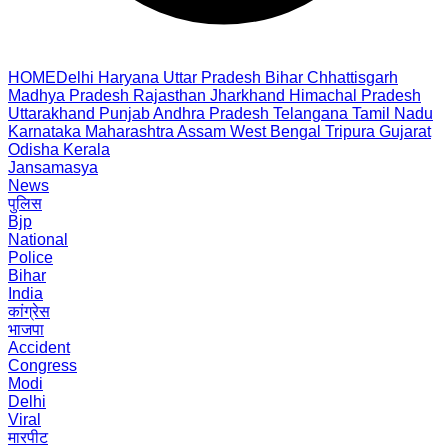
HOME
Delhi
Haryana
Uttar Pradesh
Bihar
Chhattisgarh
Madhya Pradesh
Rajasthan
Jharkhand
Himachal Pradesh
Uttarakhand
Punjab
Andhra Pradesh
Telangana
Tamil Nadu
Karnataka
Maharashtra
Assam
West Bengal
Tripura
Gujarat
Odisha
Kerala
Jansamasya
News
पुलिस
Bjp
National
Police
Bihar
India
कांग्रेस
भाजपा
Accident
Congress
Modi
Delhi
Viral
मारपीट