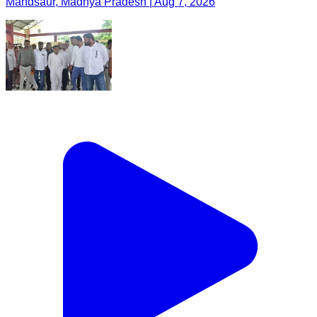
Mandsaur, Madhya Pradesh | Aug 7, 2026