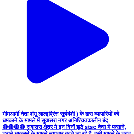
भीमआर्मी नेता शंभू लाल(प्रिंस सूर्यवंशी ) के द्वारा व्यापारियों को
धमकाने के मामले में सुवासरा नगर अनिश्चितकालीन बंद
🔴🔴🔴🔴 सुवासरा क्षेत्र मे इन दिनों झूठे stsc केस मे फसाने,
डराने धमकाने के मामले लगातार बढ़ते जा रहे हैं, इसी मामले के तहत