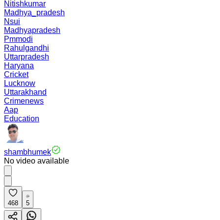
Nitishkumar
Madhya_pradesh
Nsui
Madhyapradesh
Pmmodi
Rahulgandhi
Uttarpradesh
Haryana
Cricket
Lucknow
Uttarakhand
Crimenews
Aap
Education
shambhumek
No video available
468
5