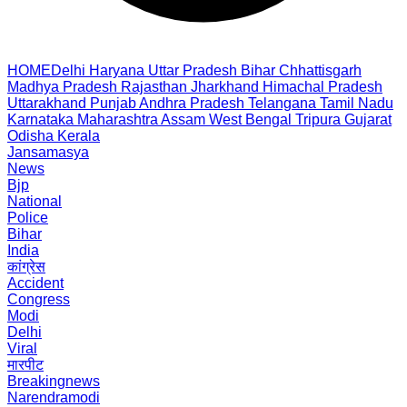
HOME
Delhi
Haryana
Uttar Pradesh
Bihar
Chhattisgarh
Madhya Pradesh
Rajasthan
Jharkhand
Himachal Pradesh
Uttarakhand
Punjab
Andhra Pradesh
Telangana
Tamil Nadu
Karnataka
Maharashtra
Assam
West Bengal
Tripura
Gujarat
Odisha
Kerala
Jansamasya
News
Bjp
National
Police
Bihar
India
कांग्रेस
Accident
Congress
Modi
Delhi
Viral
मारपीट
Breakingnews
Narendramodi