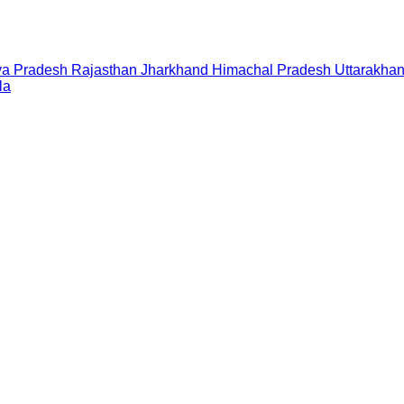
a Pradesh
Rajasthan
Jharkhand
Himachal Pradesh
Uttarakha
la