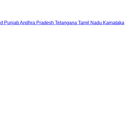
nd
Punjab
Andhra Pradesh
Telangana
Tamil Nadu
Karnataka