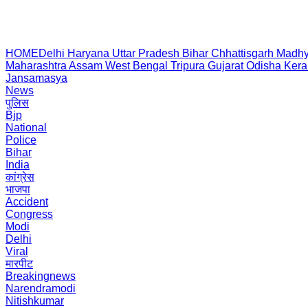
HOME
Delhi
Haryana
Uttar Pradesh
Bihar
Chhattisgarh
Madhy
Maharashtra
Assam
West Bengal
Tripura
Gujarat
Odisha
Kera
Jansamasya
News
पुलिस
Bjp
National
Police
Bihar
India
कांग्रेस
भाजपा
Accident
Congress
Modi
Delhi
Viral
मारपीट
Breakingnews
Narendramodi
Nitishkumar