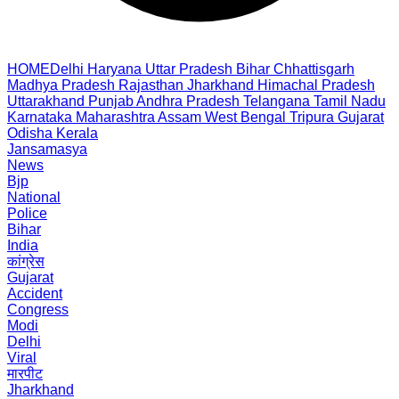
HOME
Delhi
Haryana
Uttar Pradesh
Bihar
Chhattisgarh
Madhya Pradesh
Rajasthan
Jharkhand
Himachal Pradesh
Uttarakhand
Punjab
Andhra Pradesh
Telangana
Tamil Nadu
Karnataka
Maharashtra
Assam
West Bengal
Tripura
Gujarat
Odisha
Kerala
Jansamasya
News
Bjp
National
Police
Bihar
India
कांग्रेस
Gujarat
Accident
Congress
Modi
Delhi
Viral
मारपीट
Jharkhand