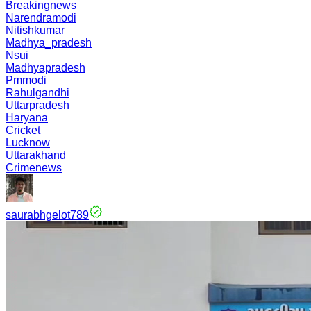
Breakingnews
Narendramodi
Nitishkumar
Madhya_pradesh
Nsui
Madhyapradesh
Pmmodi
Rahulgandhi
Uttarpradesh
Haryana
Cricket
Lucknow
Uttarakhand
Crimenews
saurabhgelot789