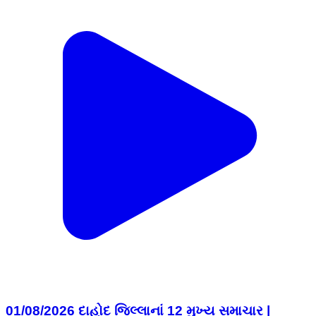
01/08/2026 દાહોદ જિલ્લાનાં 12 મુખ્ય સમાચાર |