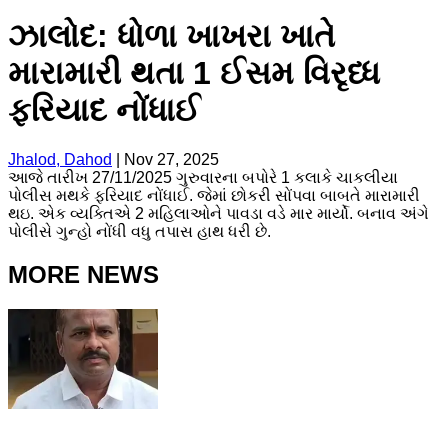
ઝાલોદ: ધોળા ખાખરા ખાતે
મારામારી થતા 1 ઈસમ વિરૃધ્ધ
ફરિયાદ નોંધાઈ
Jhalod, Dahod
|
Nov 27, 2025
આજે તારીખ 27/11/2025 ગુરુવારના બપોરે 1 કલાકે ચાકલીયા
પોલીસ મથકે ફરિયાદ નોંધાઈ. જેમાં છોકરી સોંપવા બાબતે મારામારી
થઇ. એક વ્યક્તિએ 2 મહિલાઓને પાવડા વડે માર માર્યો. બનાવ અંગે
પોલીસે ગુન્હો નોંધી વધુ તપાસ હાથ ધરી છે.
MORE NEWS