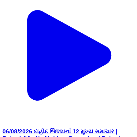
06/08/2026 દાહોદ જિલ્લાનાં 12 મુખ્ય સમાચાર |