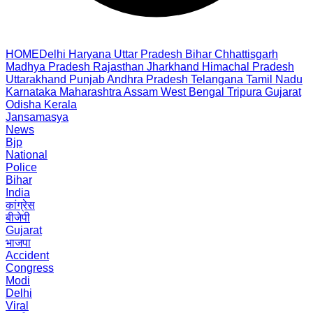
HOME
Delhi
Haryana
Uttar Pradesh
Bihar
Chhattisgarh
Madhya Pradesh
Rajasthan
Jharkhand
Himachal Pradesh
Uttarakhand
Punjab
Andhra Pradesh
Telangana
Tamil Nadu
Karnataka
Maharashtra
Assam
West Bengal
Tripura
Gujarat
Odisha
Kerala
Jansamasya
News
Bjp
National
Police
Bihar
India
कांग्रेस
बीजेपी
Gujarat
भाजपा
Accident
Congress
Modi
Delhi
Viral