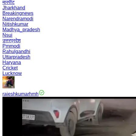
मारपीट
Jharkhand
Breakingnews
Narendramodi
Nitishkumar
Madhya_pradesh
Nsui
उत्तरप्रदेश
Pmmodi
Rahulgandhi
Uttarpradesh
Haryana
Cricket
Lucknow
rajeshkumarhmh