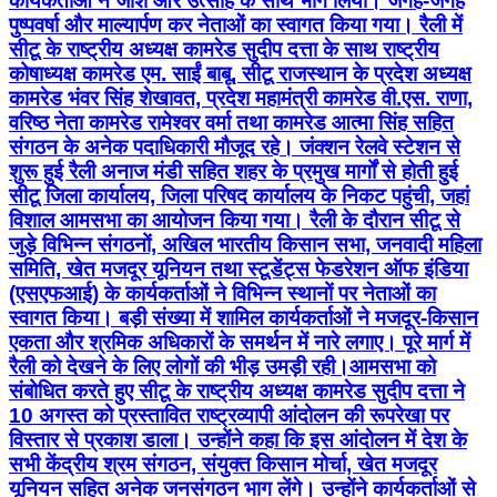
कार्यकर्ताओं ने जोश और उत्साह के साथ भाग लिया। जगह-जगह
पुष्पवर्षा और माल्यार्पण कर नेताओं का स्वागत किया गया। रैली में
सीटू के राष्ट्रीय अध्यक्ष कामरेड सुदीप दत्ता के साथ राष्ट्रीय
कोषाध्यक्ष कामरेड एम. साईं बाबू, सीटू राजस्थान के प्रदेश अध्यक्ष
कामरेड भंवर सिंह शेखावत, प्रदेश महामंत्री कामरेड वी.एस. राणा,
वरिष्ठ नेता कामरेड रामेश्वर वर्मा तथा कामरेड आत्मा सिंह सहित
संगठन के अनेक पदाधिकारी मौजूद रहे। जंक्शन रेलवे स्टेशन से
शुरू हुई रैली अनाज मंडी सहित शहर के प्रमुख मार्गों से होती हुई
सीटू जिला कार्यालय, जिला परिषद कार्यालय के निकट पहुंची, जहां
विशाल आमसभा का आयोजन किया गया। रैली के दौरान सीटू से
जुड़े विभिन्न संगठनों, अखिल भारतीय किसान सभा, जनवादी महिला
समिति, खेत मजदूर यूनियन तथा स्टूडेंट्स फेडरेशन ऑफ इंडिया
(एसएफआई) के कार्यकर्ताओं ने विभिन्न स्थानों पर नेताओं का
स्वागत किया। बड़ी संख्या में शामिल कार्यकर्ताओं ने मजदूर-किसान
एकता और श्रमिक अधिकारों के समर्थन में नारे लगाए। पूरे मार्ग में
रैली को देखने के लिए लोगों की भीड़ उमड़ी रही।आमसभा को
संबोधित करते हुए सीटू के राष्ट्रीय अध्यक्ष कामरेड सुदीप दत्ता ने
10 अगस्त को प्रस्तावित राष्ट्रव्यापी आंदोलन की रूपरेखा पर
विस्तार से प्रकाश डाला। उन्होंने कहा कि इस आंदोलन में देश के
सभी केंद्रीय श्रम संगठन, संयुक्त किसान मोर्चा, खेत मजदूर
यूनियन सहित अनेक जनसंगठन भाग लेंगे। उन्होंने कार्यकर्ताओं से