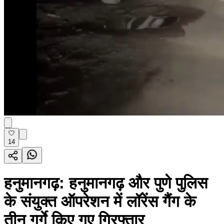
14
हनुमानगढ़: हनुमानगढ़ और पुणे पुलिस
के संयुक्त ऑपरेशन में लॉरेंस गैंग के
तीन गुर्गे किए गए गिरफ्तार