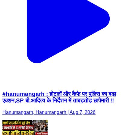
#hanumangarh : होटलों और कैफे पर पुलिस का बड़ा
एक्शन,SP बी.आदित्य के निर्देशन में ताबड़तोड़ छापेमारी !!
Hanumangarh, Hanumangarh | Aug 7, 2026