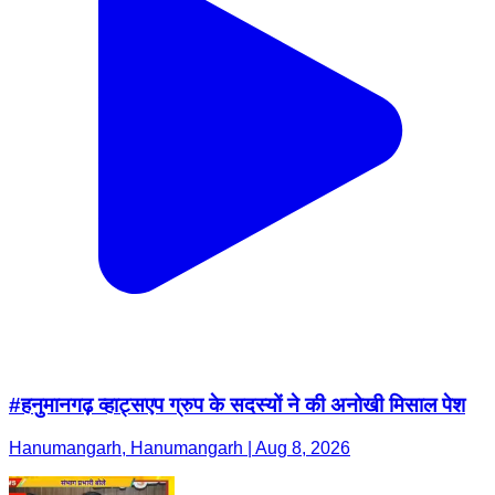
#हनुमानगढ़ व्हाट्सएप ग्रुप के सदस्यों ने की अनोखी मिसाल पेश
Hanumangarh, Hanumangarh | Aug 8, 2026