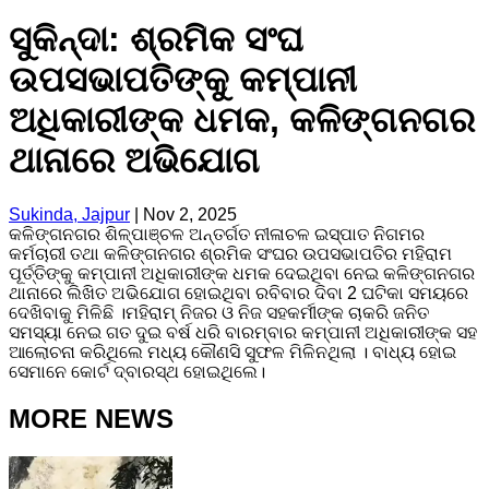
ସୁକିନ୍ଦା: ଶ୍ରମିକ ସଂଘ
ଉପସଭାପତିଙ୍କୁ କମ୍ପାନୀ
ଅଧିକାରୀଙ୍କ ଧମକ, କଳିଙ୍ଗନଗର
ଥାନାରେ ଅଭିଯୋଗ
Sukinda, Jajpur
|
Nov 2, 2025
କଳିଙ୍ଗନଗର ଶିଳ୍ପାଞ୍ଚଳ ଅନ୍ତର୍ଗତ ନୀଳାଚଳ ଇସ୍ପାତ ନିଗମର
କର୍ମଚାରୀ ତଥା କଳିଙ୍ଗନଗର ଶ୍ରମିକ ସଂଘର ଉପସଭାପତିର ମହିରାମ
ପୂର୍ତ୍ତିଙ୍କୁ କମ୍ପାନୀ ଅଧିକାରୀଙ୍କ ଧମକ ଦେଇଥିବା ନେଇ କଳିଙ୍ଗନଗର
ଥାନାରେ ଲିଖିତ ଅଭିଯୋଗ ହୋଇଥିବା ରବିବାର ଦିବା 2 ଘଟିକା ସମୟରେ
ଦେଖିବାକୁ ମିଳିଛି ।ମହିରାମ୍ ନିଜର ଓ ନିଜ ସହକର୍ମୀଙ୍କ ଚାକରି ଜନିତ
ସମସ୍ୟା ନେଇ ଗତ ଦୁଇ ବର୍ଷ ଧରି ବାରମ୍ବାର କମ୍ପାନୀ ଅଧିକାରୀଙ୍କ ସହ
ଆଲୋଚନା କରିଥିଲେ ମଧ୍ୟ କୌଣସି ସୁଫଳ ମିଳିନଥିଲା । ବାଧ୍ୟ ହୋଇ
ସେମାନେ କୋର୍ଟ ଦ୍ବାରସ୍ଥ ହୋଇଥିଲେ।
MORE NEWS