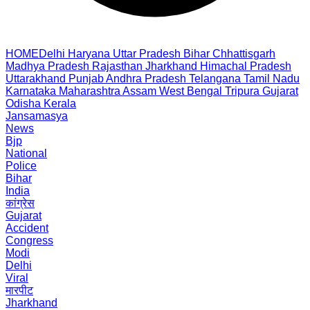
HOME
Delhi
Haryana
Uttar Pradesh
Bihar
Chhattisgarh
Madhya Pradesh
Rajasthan
Jharkhand
Himachal Pradesh
Uttarakhand
Punjab
Andhra Pradesh
Telangana
Tamil Nadu
Karnataka
Maharashtra
Assam
West Bengal
Tripura
Gujarat
Odisha
Kerala
Jansamasya
News
Bjp
National
Police
Bihar
India
कांग्रेस
Gujarat
Accident
Congress
Modi
Delhi
Viral
मारपीट
Jharkhand