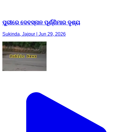
ପୁରୀରେ ଦେବସ୍ନାନ ପୂର୍ଣ୍ଣିମାର ଦୃଶ୍ୟ
Sukinda, Jajpur | Jun 29, 2026