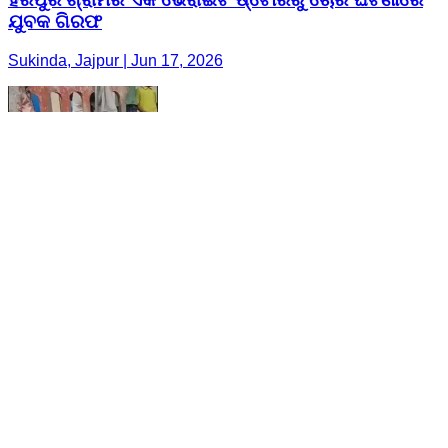
ଯୁବକ ଗିରଫ
Sukinda, Jajpur | Jun 17, 2026