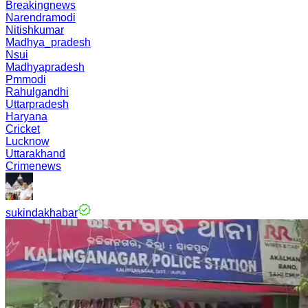
Breakingnews
Narendramodi
Nitishkumar
Madhya_pradesh
Nsui
Madhyapradesh
Pmmodi
Rahulgandhi
Uttarpradesh
Haryana
Cricket
Lucknow
Uttarakhand
Crimenews
sukindakhabar