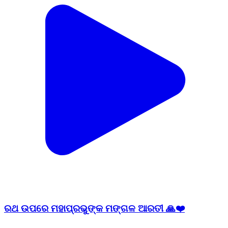
ରଥ ଉପରେ ମହାପ୍ରଭୁଙ୍କ ମଙ୍ଗଳ ଆରତୀ 🙏❤️