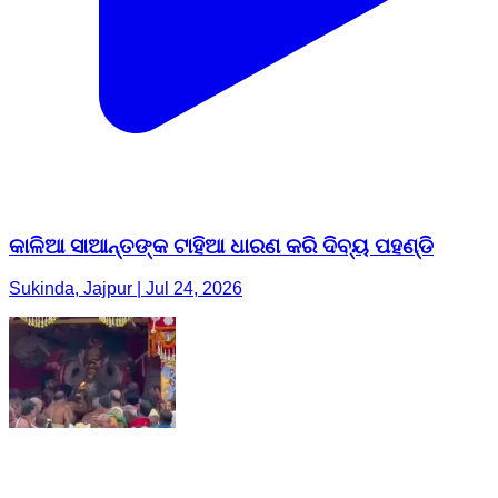
କାଳିଆ ସାଆନ୍ତଙ୍କ ଟାହିଆ ଧାରଣ କରି ଦିବ୍ୟ ପହଣ୍ଡି
Sukinda, Jajpur | Jul 24, 2026