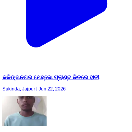
କଳିଙ୍ଗନଗର ମେସ୍କୋ ପ୍ଲାଣ୍ଟ ଭିତରେ ହାତୀ
Sukinda, Jajpur | Jun 22, 2026