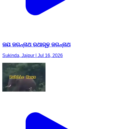
ଜୟ ଜଗନ୍ନାଥ ରଥାରୂଢ଼ ଜଗନ୍ନାଥ
Sukinda, Jajpur | Jul 16, 2026