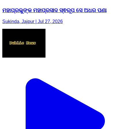
ମହାପ୍ରଭୁଙ୍କ ମହାପ୍ରସାଦ ସ୍ଵରୂପ ସେ ଅଧର ପଣା
Sukinda, Jajpur | Jul 27, 2026