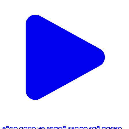
ହରିପୁର ଗ୍ରାମର ଏକ ଭେରାଇଟି ଷ୍ଟୋରରୁ ଚୋରି ଘଟଣାରେ