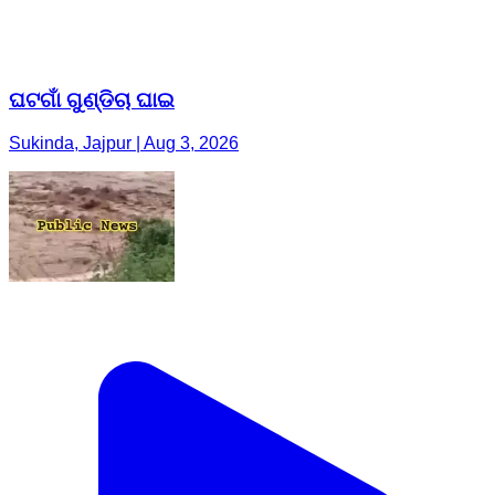
ଘଟଗାଁ ଗୁଣ୍ଡିଚା ଘାଇ
Sukinda, Jajpur | Aug 3, 2026