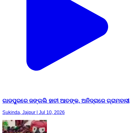
ଗାଡପୁରରେ ଜଙ୍ଗଲି ହାତୀ ଆତଙ୍କ, ଅନିଦ୍ରାରେ ଗ୍ରାମବାସୀ
Sukinda, Jajpur | Jul 10, 2026