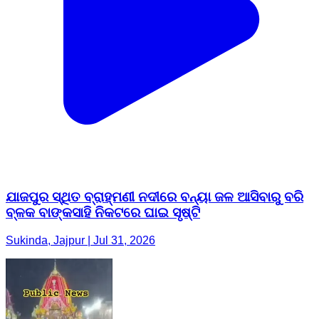
ଯାଜପୁର ସ୍ଥିତ ବ୍ରାହ୍ମଣୀ ନଦୀରେ ବନ୍ୟା ଜଳ ଆସିବାରୁ ବରି
ବ୍ଳକ ବାଙ୍କସାହି ନିକଟରେ ଘାଇ ସୃଷ୍ଟି
Sukinda, Jajpur | Jul 31, 2026