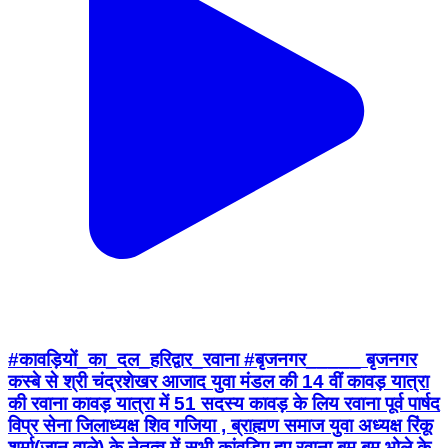
#कावड़ियों_का_दल_हरिद्वार_रवाना #बृजनगर_____ बृजनगर
कस्बे से श्री चंद्रशेखर आजाद युवा मंडल की 14 वीं कावड़ यात्रा
की रवाना कावड़ यात्रा में 51 सदस्य कावड़ के लिय रवाना पूर्व पार्षद
विप्र सेना जिलाध्यक्ष शिव गजिया , ब्राह्मण समाज युवा अध्यक्ष रिंकू
शर्मा(जानू वाले) के नेतृत्व में सभी कांवड़िए हुए रवाना बम बम भोले के