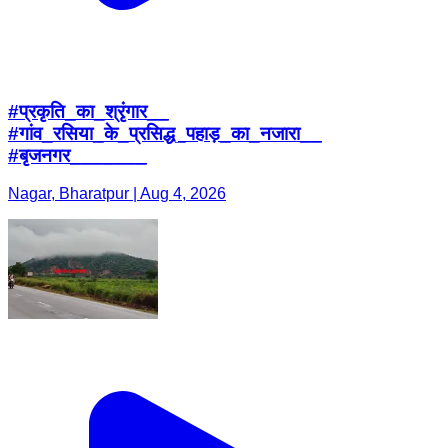
#प्रकृति_का_श्रृंगार__
#गांव_रसिया_के_प्रसिद्ध_पहाड़_का_नजारा__
#बृजनगर_______
Nagar, Bharatpur | Aug 4, 2026