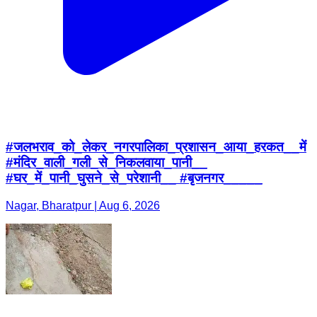
#जलभराव_को_लेकर_नगरपालिका_प्रशासन_आया_हरकत__में
#मंदिर_वाली_गली_से_निकलवाया_पानी__
#घर_में_पानी_घुसने_से_परेशानी__ #बृजनगर_____
Nagar, Bharatpur | Aug 6, 2026