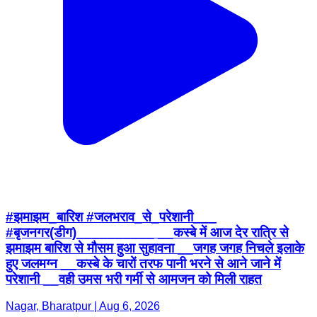
#झमाझम_बारिश #जलभराव_से_परेशानी___
#बृजनगर(डीग)__________ __कस्बे में आज देर रात्रि से
झमाझम बारिश से मौसम हुआ सुहावना __जगह जगह निचले इलाके
हुए जलमग्न __कस्बे के चारों तरफ पानी भरने से आने जाने में
परेशानी __वही उमस भरी गर्मी से आमजन को मिली राहत
Nagar, Bharatpur | Aug 6, 2026