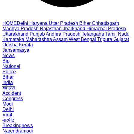
HOME
Delhi
Haryana
Uttar Pradesh
Bihar
Chhattisgarh
Madhya Pradesh
Rajasthan
Jharkhand
Himachal Pradesh
Uttarakhand
Punjab
Andhra Pradesh
Telangana
Tamil Nadu
Karnataka
Maharashtra
Assam
West Bengal
Tripura
Gujarat
Odisha
Kerala
Jansamasya
News
Bjp
National
Police
Bihar
India
कांग्रेस
Accident
Congress
Modi
Delhi
Viral
मारपीट
Breakingnews
Narendramodi