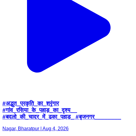
#अद्भुत_प्रकृति_का_श्रृंगार
#गांव_रसिया_के_पहाड़_का_दृश्य__
#बदलो_की_चादर_में_ढका_पहाड़_ #बृजनगर________
Nagar, Bharatpur | Aug 4, 2026