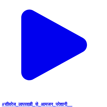
#सीवरेज_लापरवाही_से_आमजन_परेशानी__