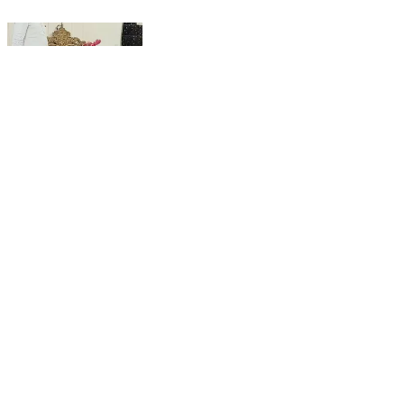
#पूर्व_चेयरमैन_रामावतार_मित्तल_ #स्वागत_सम्मान_में__
Nagar, Bharatpur | Aug 4, 2026