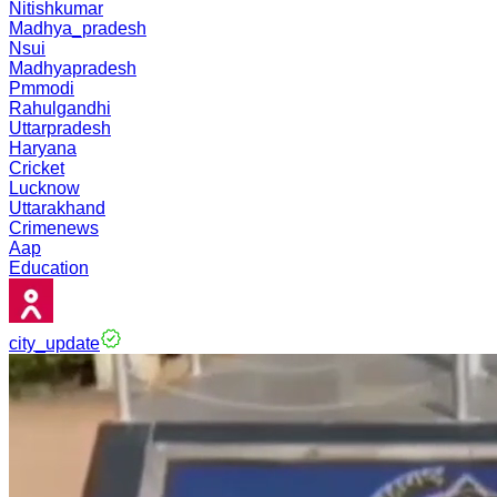
Nitishkumar
Madhya_pradesh
Nsui
Madhyapradesh
Pmmodi
Rahulgandhi
Uttarpradesh
Haryana
Cricket
Lucknow
Uttarakhand
Crimenews
Aap
Education
city_update