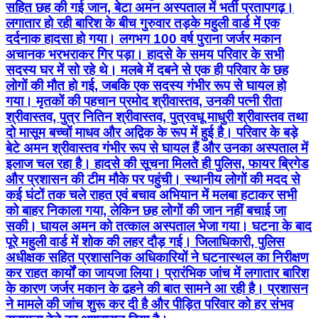
सहित छह की गई जान, बेटा अमन अस्पताल में भर्ती प्रतापगढ़।
लगातार हो रही बारिश के बीच गुरुवार तड़के महुली वार्ड में एक
दर्दनाक हादसा हो गया। लगभग 100 वर्ष पुराना जर्जर मकान
अचानक भरभराकर गिर पड़ा। हादसे के समय परिवार के सभी
सदस्य घर में सो रहे थे। मलबे में दबने से एक ही परिवार के छह
लोगों की मौत हो गई, जबकि एक सदस्य गंभीर रूप से घायल हो
गया। मृतकों की पहचान प्रमोद श्रीवास्तव, उनकी पत्नी रीता
श्रीवास्तव, पुत्र नितिन श्रीवास्तव, पुत्रवधू माधुरी श्रीवास्तव तथा
दो मासूम बच्चों माधव और अद्विक के रूप में हुई है। परिवार के बड़े
बेटे अमन श्रीवास्तव गंभीर रूप से घायल हैं और उनका अस्पताल में
इलाज चल रहा है। हादसे की सूचना मिलते ही पुलिस, फायर ब्रिगेड
और प्रशासन की टीम मौके पर पहुंची। स्थानीय लोगों की मदद से
कई घंटों तक चले राहत एवं बचाव अभियान में मलबा हटाकर सभी
को बाहर निकाला गया, लेकिन छह लोगों की जान नहीं बचाई जा
सकी। घायल अमन को तत्काल अस्पताल भेजा गया। घटना के बाद
पूरे महुली वार्ड में शोक की लहर दौड़ गई। जिलाधिकारी, पुलिस
अधीक्षक सहित प्रशासनिक अधिकारियों ने घटनास्थल का निरीक्षण
कर राहत कार्यों का जायजा लिया। प्रारंभिक जांच में लगातार बारिश
के कारण जर्जर मकान के ढहने की बात सामने आ रही है। प्रशासन
ने मामले की जांच शुरू कर दी है और पीड़ित परिवार को हर संभव