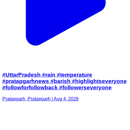
#UttarPradesh #rain #temperature
#pratapgarhnews #barish #highlightseveryone
#followforfollowback #followerseveryone
Pratapgarh, Pratapgarh | Aug 4, 2026