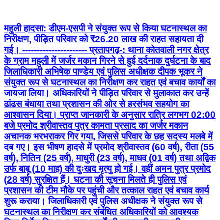
महुली हादसा: डीएम-एसपी ने संयुक्त रूप से किया घटनास्थल का
निरीक्षण, पीड़ित परिवार को ₹26.20 लाख की राहत सहायता दी
गई। ---------------------- प्रतापगढ़-: थाना कोतवाली नगर क्षेत्र
के ग्राम महुली में जर्जर मकान गिरने से हुई दर्दनाक दुर्घटना के बाद
जिलाधिकारी अभिषेक पाण्डेय एवं पुलिस अधीक्षक दीपक भूकर ने
संयुक्त रूप से घटनास्थल का निरीक्षण कर राहत एवं बचाव कार्यों का
जायजा लिया। अधिकारियों ने पीड़ित परिवार से मुलाकात कर उन्हें
ढांढस बंधाया तथा प्रशासन की ओर से हरसंभव सहयोग का
आश्वासन दिया। प्राप्त जानकारी के अनुसार रात्रि लगभग 02:00
बजे प्रमोद श्रीवास्तव पुत्र कामता प्रसाद का जर्जर मकान
अचानक भरभराकर गिर गया, जिससे परिवार के छह सदस्य मलबे में
दब गए। इस भीषण हादसे में प्रमोद श्रीवास्तव (60 वर्ष), रीता (55
वर्ष), नितिन (25 वर्ष), माधुरी (23 वर्ष), माधव (01 वर्ष) तथा अद्विक
उर्फ बाबू (10 माह) की दुःखद मृत्यु हो गई। वहीं अमन पुत्र प्रमोद
(28 वर्ष) सुरक्षित हैं। घटना की सूचना मिलते ही पुलिस एवं
प्रशासन की टीम मौके पर पहुंची और तत्काल राहत एवं बचाव कार्य
शुरू कराया। जिलाधिकारी एवं पुलिस अधीक्षक ने संयुक्त रूप से
घटनास्थल का निरीक्षण कर संबंधित अधिकारियों को आवश्यक