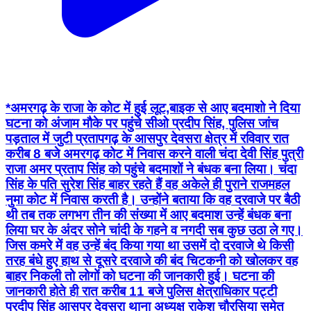
*अमरगढ़ के राजा के कोट में हुई लूट,बाइक से आए बदमाशो ने दिया
घटना को अंजाम मौके पर पहुंचे सीओ प्रदीप सिंह, पुलिस जांच
पड़ताल में जुटी प्रतापगढ़ के आसपुर देवसरा क्षेत्र में रविवार रात
करीब 8 बजे अमरगढ़ कोट में निवास करने वाली चंदा देवी सिंह पुत्री
राजा अमर प्रताप सिंह को पहुंचे बदमाशों ने बंधक बना लिया। चंदा
सिंह के पति सुरेश सिंह बाहर रहते हैं वह अकेले ही पुराने राजमहल
नुमा कोट में निवास करती है। उन्होंने बताया कि वह दरवाजे पर बैठी
थी तब तक लगभग तीन की संख्या में आए बदमाश उन्हें बंधक बना
लिया घर के अंदर सोने चांदी के गहने व नगदी सब कुछ उठा ले गए।
जिस कमरे में वह उन्हें बंद किया गया था उसमें दो दरवाजे थे किसी
तरह बंधे हुए हाथ से दूसरे दरवाजे की बंद चिटकनी को खोलकर वह
बाहर निकली तो लोगों को घटना की जानकारी हुई। घटना की
जानकारी होते ही रात करीब 11 बजे पुलिस क्षेत्राधिकार पट्टी
प्रदीप सिंह आसपुर देवसरा थाना अध्यक्ष राकेश चौरसिया समेत
भारी फोर्स मौके पर पहुंची है। मामले की छानबीन में जुटी हुई है। इस
संबंध में पुलिस क्षेत्राधिकार प्रदीप सिंह ने बताया कि लूट की घटना
होने की बात बताई जा रही है। मामले की जांच की जा रही है, सच्चाई
के अनुरूप आगे की कार्रवाई की जाएगी। #PratapgarhPolice
#UPPolice