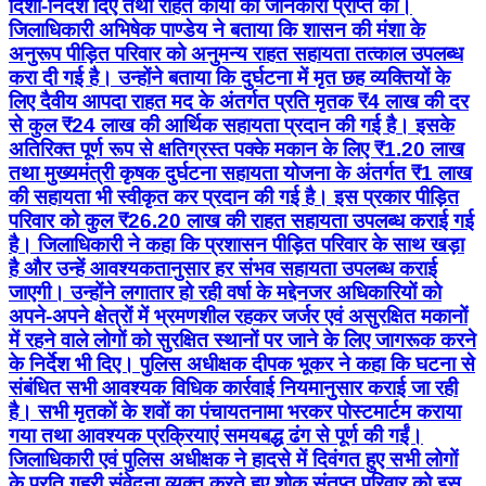
दिशा-निर्देश दिए तथा राहत कार्यों की जानकारी प्राप्त की।
जिलाधिकारी अभिषेक पाण्डेय ने बताया कि शासन की मंशा के
अनुरूप पीड़ित परिवार को अनुमन्य राहत सहायता तत्काल उपलब्ध
करा दी गई है। उन्होंने बताया कि दुर्घटना में मृत छह व्यक्तियों के
लिए दैवीय आपदा राहत मद के अंतर्गत प्रति मृतक ₹4 लाख की दर
से कुल ₹24 लाख की आर्थिक सहायता प्रदान की गई है। इसके
अतिरिक्त पूर्ण रूप से क्षतिग्रस्त पक्के मकान के लिए ₹1.20 लाख
तथा मुख्यमंत्री कृषक दुर्घटना सहायता योजना के अंतर्गत ₹1 लाख
की सहायता भी स्वीकृत कर प्रदान की गई है। इस प्रकार पीड़ित
परिवार को कुल ₹26.20 लाख की राहत सहायता उपलब्ध कराई गई
है। जिलाधिकारी ने कहा कि प्रशासन पीड़ित परिवार के साथ खड़ा
है और उन्हें आवश्यकतानुसार हर संभव सहायता उपलब्ध कराई
जाएगी। उन्होंने लगातार हो रही वर्षा के मद्देनजर अधिकारियों को
अपने-अपने क्षेत्रों में भ्रमणशील रहकर जर्जर एवं असुरक्षित मकानों
में रहने वाले लोगों को सुरक्षित स्थानों पर जाने के लिए जागरूक करने
के निर्देश भी दिए। पुलिस अधीक्षक दीपक भूकर ने कहा कि घटना से
संबंधित सभी आवश्यक विधिक कार्रवाई नियमानुसार कराई जा रही
है। सभी मृतकों के शवों का पंचायतनामा भरकर पोस्टमार्टम कराया
गया तथा आवश्यक प्रक्रियाएं समयबद्ध ढंग से पूर्ण की गईं।
जिलाधिकारी एवं पुलिस अधीक्षक ने हादसे में दिवंगत हुए सभी लोगों
के प्रति गहरी संवेदना व्यक्त करते हुए शोक संतप्त परिवार को इस