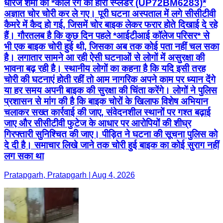
धीरज शर्मा की *काले रंग की हीरो स्प्लेंडर (UP72BM6283)*
अज्ञात चोर चोरी कर ले गए। पूरी घटना अस्पताल में लगे सीसीटीवी
कैमरे में कैद हो गई, जिसमें चोर बाइक लेकर फरार होते दिखाई दे रहे
हैं। गौरतलब है कि कुछ दिन पहले *आईटीआई कॉलेज परिसर* से
भी एक बाइक चोरी हुई थी, जिसका अब तक कोई पता नहीं चल सका
है। लगातार सामने आ रही ऐसी घटनाओं से लोगों में असुरक्षा की
भावना बढ़ रही है। स्थानीय लोगों का कहना है कि यदि इसी तरह
चोरी की घटनाएं होती रहीं तो आम नागरिक अपने काम पर ध्यान देंगे
या हर समय अपनी बाइक की सुरक्षा की चिंता करेंगे। लोगों ने पुलिस
प्रशासन से मांग की है कि बाइक चोरों के खिलाफ विशेष अभियान
चलाकर सख्त कार्रवाई की जाए, संवेदनशील स्थानों पर गश्त बढ़ाई
जाए और सीसीटीवी फुटेज के आधार पर आरोपियों की शीघ्र
गिरफ्तारी सुनिश्चित की जाए। पीड़ित ने घटना की सूचना पुलिस को
दे दी है। समाचार लिखे जाने तक चोरी हुई बाइक का कोई सुराग नहीं
लग सका था
Pratapgarh, Pratapgarh | Aug 4, 2026