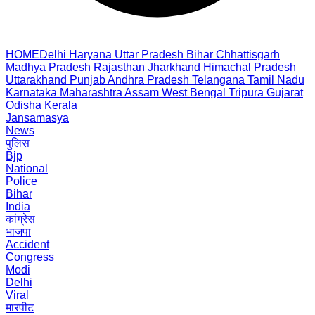
HOME
Delhi
Haryana
Uttar Pradesh
Bihar
Chhattisgarh
Madhya Pradesh
Rajasthan
Jharkhand
Himachal Pradesh
Uttarakhand
Punjab
Andhra Pradesh
Telangana
Tamil Nadu
Karnataka
Maharashtra
Assam
West Bengal
Tripura
Gujarat
Odisha
Kerala
Jansamasya
News
पुलिस
Bjp
National
Police
Bihar
India
कांग्रेस
भाजपा
Accident
Congress
Modi
Delhi
Viral
मारपीट