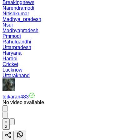
Breakingnews
Narendramodi
Nitishkumar
Madhya_pradesh
Nsui
Madhyapradesh
Pmmodi
Rahulgandhi
Uttarpradesh
Haryana
Hardoi
Cricket
Lucknow
Uttarakhand
tejkaran483
No video available
2