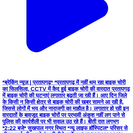
*ब्रेकिंग न्यूज़ | प्रतापगढ़* *प्रतापगढ़ में नहीं थम रहा बाइक चोरी
का सिलसिला, CCTV में कैद हुई बाइक चोरी की वारदात प्रतापगढ़
में बाइक चोरी की घटनाएं लगातार बढ़ती जा रही हैं। आए दिन जिले
के किसी न किसी क्षेत्र से बाइक चोरी की खबर सामने आ रही है,
जिससे लोगों में भय और नाराजगी का माहौल है। लगातार हो रही इन
वारदातों के बावजूद बाइक चोरों पर प्रभावी अंकुश नहीं लग पाने से
पुलिस की कार्यशैली पर भी सवाल उठ रहे हैं। बीती रात लगभग
*2:22 बजे* सुखपाल नगर स्थित *न्यू लाइफ हॉस्पिटल* परिसर से