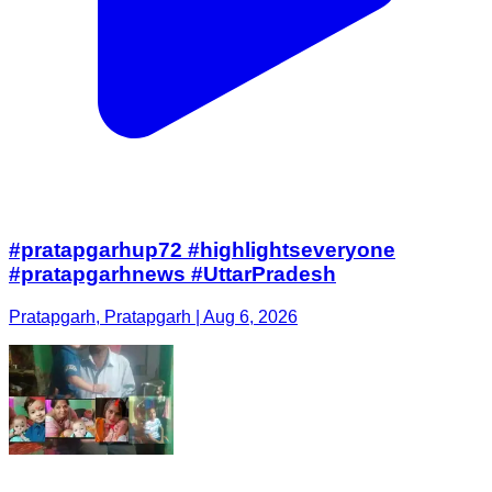
#pratapgarhup72 #highlightseveryone
#pratapgarhnews #UttarPradesh
Pratapgarh, Pratapgarh | Aug 6, 2026