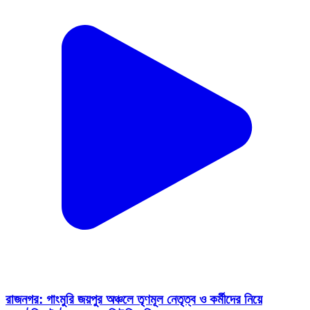
রাজনগর: গাংমুরি জয়পুর অঞ্চলে তৃণমূল নেতৃত্ব ও কর্মীদের নিয়ে