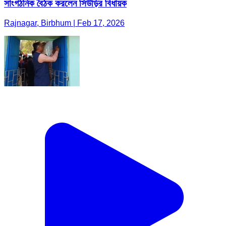
সাংগঠনিক বৈঠক করলেন সিউড়ির বিধায়ক
Rajnagar, Birbhum | Feb 17, 2026