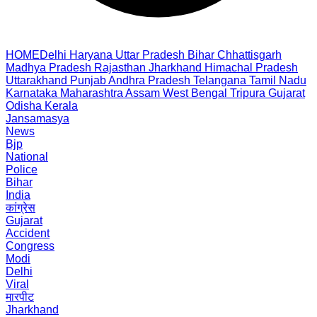
HOME
Delhi
Haryana
Uttar Pradesh
Bihar
Chhattisgarh
Madhya Pradesh
Rajasthan
Jharkhand
Himachal Pradesh
Uttarakhand
Punjab
Andhra Pradesh
Telangana
Tamil Nadu
Karnataka
Maharashtra
Assam
West Bengal
Tripura
Gujarat
Odisha
Kerala
Jansamasya
News
Bjp
National
Police
Bihar
India
कांग्रेस
Gujarat
Accident
Congress
Modi
Delhi
Viral
मारपीट
Jharkhand