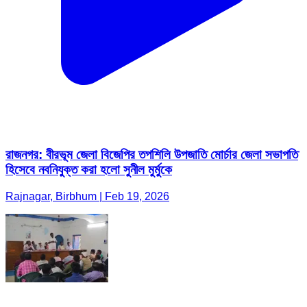
রাজনগর: বীরভূম জেলা বিজেপির তপশিলি উপজাতি মোর্চার জেলা সভাপতি
হিসেবে নবনিযুক্ত করা হলো সুনীল মুর্মুকে
Rajnagar, Birbhum | Feb 19, 2026