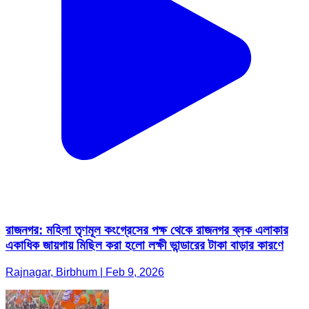
রাজনগর: মহিলা তৃণমূল কংগ্রেসের পক্ষ থেকে রাজনগর ব্লক এলাকার
একাধিক জায়গায় মিছিল করা হলো লক্ষী ভান্ডারের টাকা বাড়ার কারণে
Rajnagar, Birbhum | Feb 9, 2026