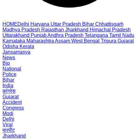
HOME
Delhi
Haryana
Uttar Pradesh
Bihar
Chhattisgarh
Madhya Pradesh
Rajasthan
Jharkhand
Himachal Pradesh
Uttarakhand
Punjab
Andhra Pradesh
Telangana
Tamil Nadu
Karnataka
Maharashtra
Assam
West Bengal
Tripura
Gujarat
Odisha
Kerala
Jansamasya
News
Bjp
National
Police
Bihar
India
कांग्रेस
Gujarat
Accident
Congress
Modi
Delhi
Viral
मारपीट
Jharkhand