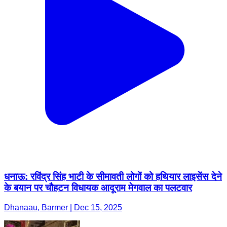
धनाऊ: रविंद्र सिंह भाटी के सीमावती लोगों को हथियार लाइसेंस देने
के बयान पर चौहटन विधायक आदूराम मेगवाल का पलटवार
Dhanaau, Barmer | Dec 15, 2025