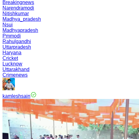
Breakingnews
Narendramodi
Nitishkumar
Madhya_pradesh
Nsui
Madhyapradesh
Pmmodi
Rahulgandhi
Uttarpradesh
Haryana
Cricket
Lucknow
Uttarakhand
Crimenews
kamleshsain