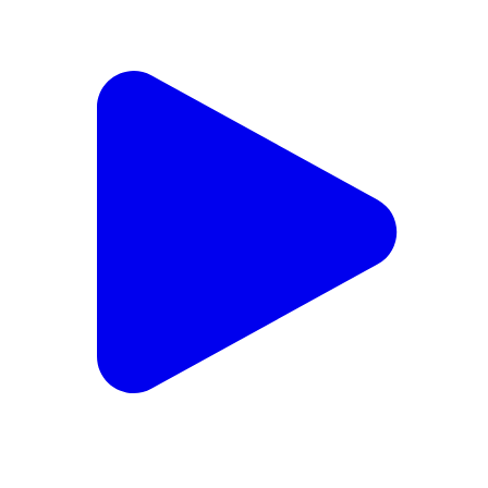
इगलास: इगलास में निशुल्क वृहद पशु मेला में डॉ. के इंजेक्शन लगाते
ही बकरी ने तोड़ा दम
Iglas, Aligarh | Feb 18, 2026