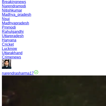
Breakingnews
Narendramodi
Nitishkumar
Madhya_pradesh
Nsui
Madhyapradesh
Pmmodi
Rahulgandhi
Uttarpradesh
Haryana
Cricket
Lucknow
Uttarakhand
Crimenews
narendrasharma17