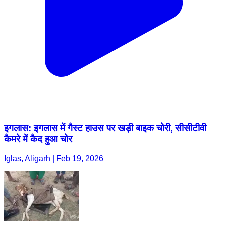
इगलास: इगलास में गैस्ट हाउस पर खड़ी बाइक चोरी, सीसीटीवी
कैमरे में कैद हुआ चोर
Iglas, Aligarh | Feb 19, 2026