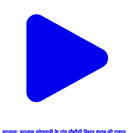
इगलास: इगलास कोतवाली के गांव मौहरैनी स्थित शराब की दुकान