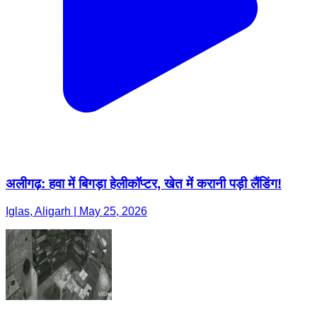
अलीगढ़: हवा में बिगड़ा हेलीकॉप्टर, खेत में करानी पड़ी लैंडिंग!
Iglas, Aligarh | May 25, 2026