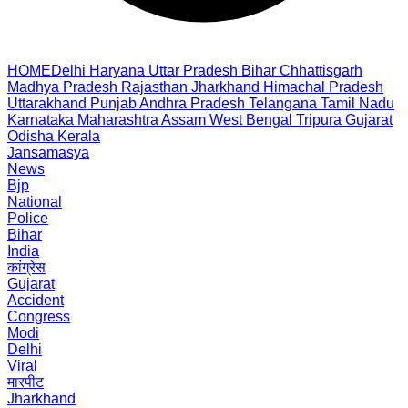
HOME
Delhi
Haryana
Uttar Pradesh
Bihar
Chhattisgarh
Madhya Pradesh
Rajasthan
Jharkhand
Himachal Pradesh
Uttarakhand
Punjab
Andhra Pradesh
Telangana
Tamil Nadu
Karnataka
Maharashtra
Assam
West Bengal
Tripura
Gujarat
Odisha
Kerala
Jansamasya
News
Bjp
National
Police
Bihar
India
कांग्रेस
Gujarat
Accident
Congress
Modi
Delhi
Viral
मारपीट
Jharkhand