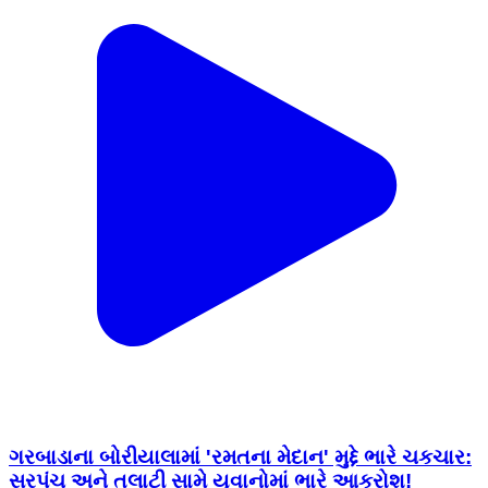
ગરબાડાના બોરીયાલામાં 'રમતના મેદાન' મુદ્દે ભારે ચકચાર:
સરપંચ અને તલાટી સામે યુવાનોમાં ભારે આક્રોશ!