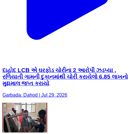
દાહોદ LCB એ ઘરફોડ ચોરીના 2 આરોપી ઝડપ્યા ,
રળિયાતી ગામની દુકાનમાંથી ચોરી કરાયેલો 6.85 લાખનો
મુદ્દામાલ જપ્ત કરાયો
Garbada, Dahod | Jul 29, 2026