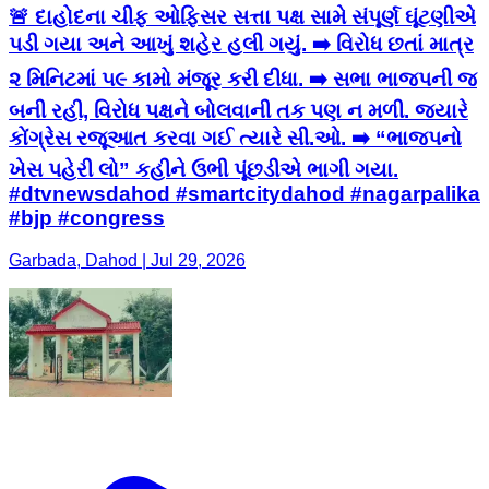
🚨 દાહોદના ચીફ ઓફિસર સત્તા પક્ષ સામે સંપૂર્ણ ઘૂંટણીએ
પડી ગયા અને આખું શહેર હલી ગયું. ➡️ વિરોધ છતાં માત્ર
૨ મિનિટમાં ૫૯ કામો મંજૂર કરી દીધા. ➡️ સભા ભાજપની જ
બની રહી, વિરોધ પક્ષને બોલવાની તક પણ ન મળી. જ્યારે
કોંગ્રેસ રજૂઆત કરવા ગઈ ત્યારે સી.ઓ. ➡️ “ભાજપનો
ખેસ પહેરી લો” કહીને ઉભી પૂંછડીએ ભાગી ગયા.
#dtvnewsdahod #smartcitydahod #nagarpalika
#bjp #congress
Garbada, Dahod | Jul 29, 2026