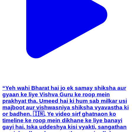
“Yeh wahi Bharat hai jo ek samay shiksha aur
gyaan ke liye Vishva Guru ke roop mein
prakhyat tha. Umeed hai ki hum sab milkar usi
majboot aur vishwasniya shiksha vyavastha ki
or badhen. 🇮🇳. Ye video sirf ghatnaon ko
timeline ke roop mein dikhane ke liye banayi
gayi hai. Iska uddeshya kisi vyakti, sangathan