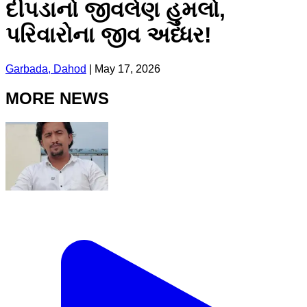
દીપડાનો જીવલેણ હુમલો,
પરિવારોના જીવ અધ્ધર!
Garbada, Dahod
|
May 17, 2026
MORE NEWS