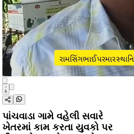
6
પાંચવાડા ગામે વહેલી સવારે
ખેતરમાં કામ કરતા યુવકો પર