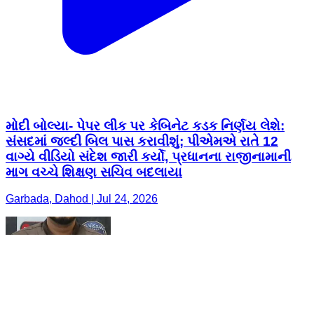
મોદી બોલ્યા- પેપર લીક પર કેબિનેટ કડક નિર્ણય લેશે:
સંસદમાં જલ્દી બિલ પાસ કરાવીશું; પીએમએ રાતે 12
વાગ્યે વીડિયો સંદેશ જારી કર્યો, પ્રધાનના રાજીનામાની
માગ વચ્ચે શિક્ષણ સચિવ બદલાયા
Garbada, Dahod | Jul 24, 2026