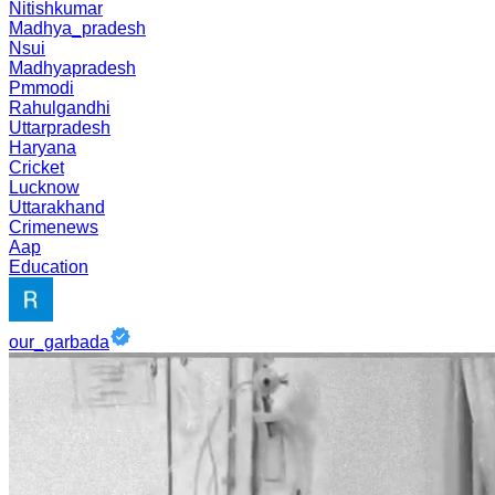
Nitishkumar
Madhya_pradesh
Nsui
Madhyapradesh
Pmmodi
Rahulgandhi
Uttarpradesh
Haryana
Cricket
Lucknow
Uttarakhand
Crimenews
Aap
Education
our_garbada