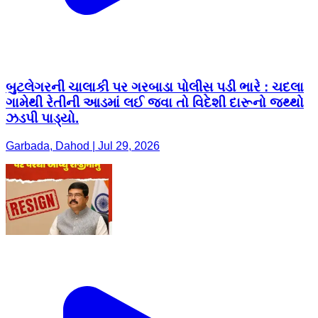
બુટલેગરની ચાલાકી પર ગરબાડા પોલીસ પડી ભારે : ચદલા
ગામેથી રેતીની આડમાં લઈ જવા તો વિદેશી દારૂનો જથ્થો
ઝડપી પાડ્યો.
Garbada, Dahod | Jul 29, 2026