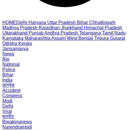
HOME
Delhi
Haryana
Uttar Pradesh
Bihar
Chhattisgarh
Madhya Pradesh
Rajasthan
Jharkhand
Himachal Pradesh
Uttarakhand
Punjab
Andhra Pradesh
Telangana
Tamil Nadu
Karnataka
Maharashtra
Assam
West Bengal
Tripura
Gujarat
Odisha
Kerala
Jansamasya
News
Bjp
National
Police
Bihar
India
कांग्रेस
Accident
Congress
Modi
Delhi
Viral
मारपीट
Breakingnews
Narendramodi