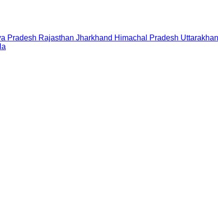
a Pradesh
Rajasthan
Jharkhand
Himachal Pradesh
Uttarakha
la