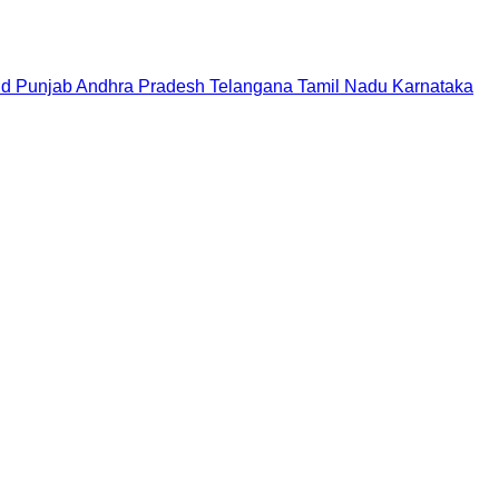
nd
Punjab
Andhra Pradesh
Telangana
Tamil Nadu
Karnataka