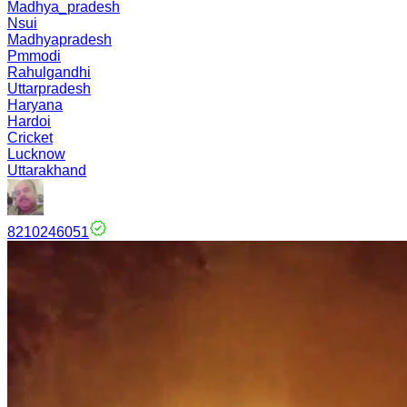
Madhya_pradesh
Nsui
Madhyapradesh
Pmmodi
Rahulgandhi
Uttarpradesh
Haryana
Hardoi
Cricket
Lucknow
Uttarakhand
8210246051