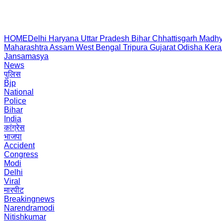
HOME
Delhi
Haryana
Uttar Pradesh
Bihar
Chhattisgarh
Madhy
Maharashtra
Assam
West Bengal
Tripura
Gujarat
Odisha
Kera
Jansamasya
News
पुलिस
Bjp
National
Police
Bihar
India
कांग्रेस
भाजपा
Accident
Congress
Modi
Delhi
Viral
मारपीट
Breakingnews
Narendramodi
Nitishkumar