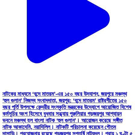
নাটকের মাধ্যমে ‘বন্দে মাতরম’-এর ১৫০ বছর উদযাপন, জয়পুরে মঞ্চস্থ
‘হুল গুলান’ নিজস্ব সংবাদদাতা, জয়পুর: ‘বন্দে মাতরম’ রাষ্ট্রগীতের ১৫০
বছর পূর্তি উপলক্ষে কেন্দ্রীয় সংস্কৃতি মন্ত্রকের উদ্যোগে আয়োজিত বিশেষ
কর্মসূচির অংশ হিসেবে বুধবার সন্ধ্যায় পুরুলিয়ার গড়জয়পুর আপ্যায়ন
ভবনে মঞ্চস্থ হল বাংলা নাটক ‘হুল গুলান’। আয়োজন করেছে সঙ্গীত
নাটক আকাদেমি, নয়াদিল্লি। নাটকটি পরিচালনা করেছেন গৌতম
দাসান্ডি। প্রযোজনায় রয়েছে গড়জয়পুর সপ্তর্ষি নাট্যদল। প্রায় ১ ঘণ্টা ৫