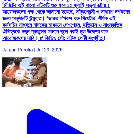
মিনিটের এই বাংলা নাটকটি শুরু হবে ১৫ জুলাই সন্ধ্যা ৬টায়।
আয়োজকদের পক্ষ থেকে জানানো হয়েছে, নাট্যপ্রেমী ও সাধারণ দর্শকদের
জন্য অনুষ্ঠানটি উন্মুক্ত। ‘ভারত স্পিকস থ্রু থিয়েটার’ শীর্ষক এই
কর্মসূচির মাধ্যমে নাটকের মাধ্যমে দেশপ্রেম, ইতিহাস ও সাংস্কৃতিক
ঐতিহ্যকে নতুন প্রজন্মের সামনে তুলে ধরাই মূল উদ্দেশ্য বলে
আয়োজকদের দাবি। # ভিডিও সৌ: নাটক গোষ্টী সংগৃহীত।
Jaipur, Purulia | Jul 29, 2026