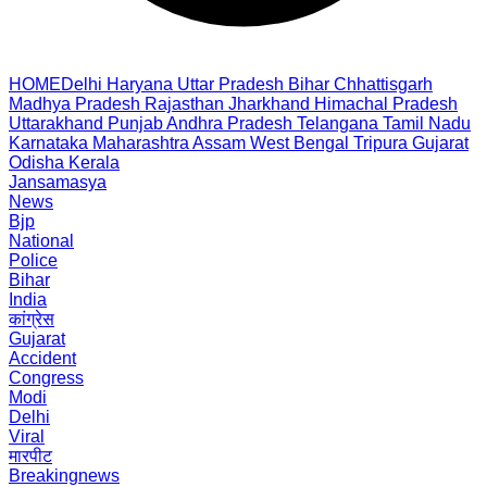
HOME
Delhi
Haryana
Uttar Pradesh
Bihar
Chhattisgarh
Madhya Pradesh
Rajasthan
Jharkhand
Himachal Pradesh
Uttarakhand
Punjab
Andhra Pradesh
Telangana
Tamil Nadu
Karnataka
Maharashtra
Assam
West Bengal
Tripura
Gujarat
Odisha
Kerala
Jansamasya
News
Bjp
National
Police
Bihar
India
कांग्रेस
Gujarat
Accident
Congress
Modi
Delhi
Viral
मारपीट
Breakingnews