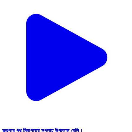
জয়পুরে পথ নিরাপত্তা সপ্তাহ উপলক্ষে রেলি।