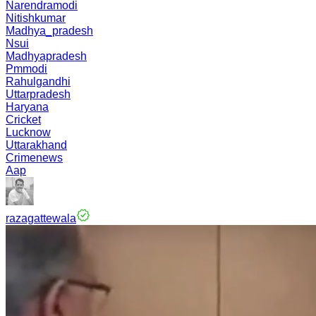
Narendramodi
Nitishkumar
Madhya_pradesh
Nsui
Madhyapradesh
Pmmodi
Rahulgandhi
Uttarpradesh
Haryana
Cricket
Lucknow
Uttarakhand
Crimenews
Aap
razagattewala