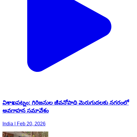
విశాఖపట్నం: గిరిజనుల జీవనోపాధి మెరుగుదలకు నగరంలో
అవగాహన సమావేశం
India | Feb 20, 2026