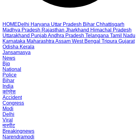
HOME
Delhi
Haryana
Uttar Pradesh
Bihar
Chhattisgarh
Madhya Pradesh
Rajasthan
Jharkhand
Himachal Pradesh
Uttarakhand
Punjab
Andhra Pradesh
Telangana
Tamil Nadu
Karnataka
Maharashtra
Assam
West Bengal
Tripura
Gujarat
Odisha
Kerala
Jansamasya
News
Bjp
National
Police
Bihar
India
कांग्रेस
Accident
Congress
Modi
Delhi
Viral
मारपीट
Breakingnews
Narendramodi