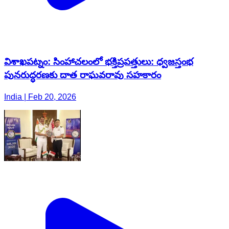
విశాఖపట్నం: సింహాచలంలో భక్తిప్రపత్తులు: ధ్వజస్తంభ
పునరుద్ధరణకు దాత రాఘవరావు సహకారం
India | Feb 20, 2026