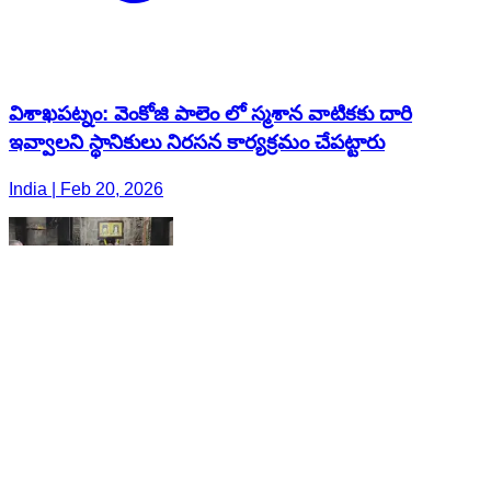
విశాఖపట్నం: వెంకోజి పాలెం లో స్మశాన వాటికకు దారి
ఇవ్వాలని స్థానికులు నిరసన కార్యక్రమం చేపట్టారు
India | Feb 20, 2026