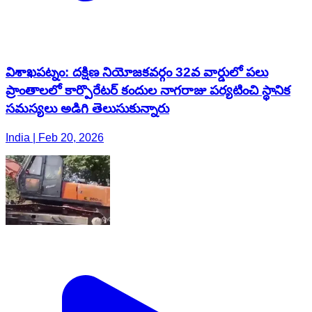
విశాఖపట్నం: దక్షిణ నియోజకవర్గం 32వ వార్డులో పలు
ప్రాంతాలలో కార్పొరేటర్ కందుల నాగరాజు పర్యటించి స్థానిక
సమస్యలు అడిగి తెలుసుకున్నారు
India | Feb 20, 2026