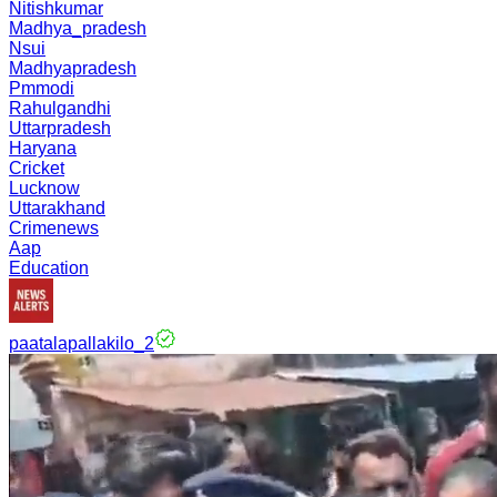
Nitishkumar
Madhya_pradesh
Nsui
Madhyapradesh
Pmmodi
Rahulgandhi
Uttarpradesh
Haryana
Cricket
Lucknow
Uttarakhand
Crimenews
Aap
Education
paatalapallakilo_2