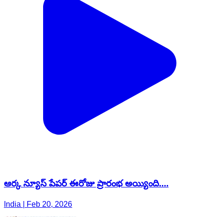
ఆర్క న్యూస్ పేపర్ ఈరోజు ప్రారంభ అయ్యింది....
India | Feb 20, 2026