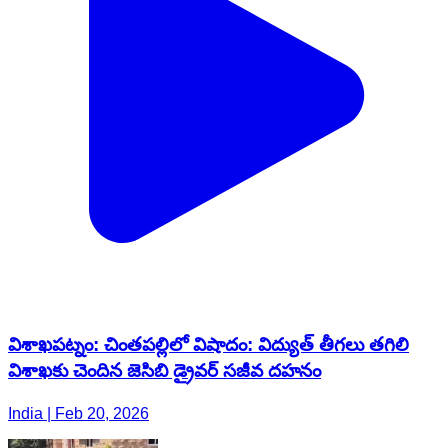
విశాఖపట్నం: చింతపల్లిలో విషాదం: విద్యుత్ తీగలు తగిలి
విశాఖ‌కు చెందిన జెసిబి డ్రైవర్ సజీవ దహనం
India | Feb 20, 2026