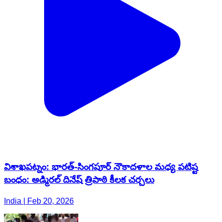
విశాఖపట్నం: భారత్-సింగపూర్ నౌకాదళాల మధ్య పటిష్ట
బంధం: అడ్మిరల్ దినేష్ త్రిపాఠి కీలక చర్చలు
India | Feb 20, 2026