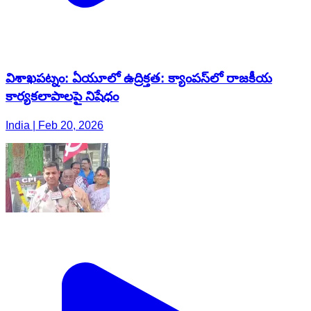
విశాఖపట్నం: ఏయూలో ఉద్రిక్తత: క్యాంపస్‌లో రాజకీయ
కార్యకలాపాలపై నిషేధం
India | Feb 20, 2026