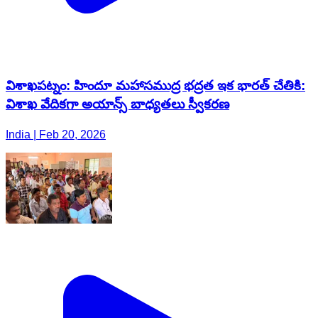
విశాఖపట్నం: హిందూ మహాసముద్ర భద్రత ఇక భారత్ చేతికి:
విశాఖ వేదికగా అయాన్స్ బాధ్యతలు స్వీకరణ
India | Feb 20, 2026