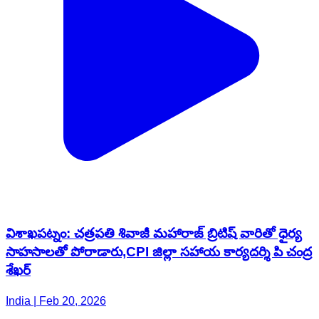
విశాఖపట్నం: చత్రపతి శివాజీ మహారాజ్ బ్రిటిష్ వారితో ధైర్య
సాహసాలతో పోరాడారు,CPI జిల్లా సహాయ కార్యదర్శి పి చంద్ర
శేఖర్
India | Feb 20, 2026