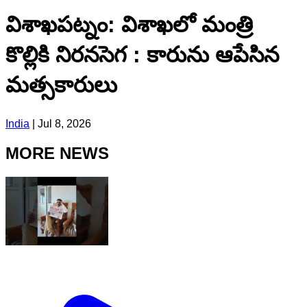
విశాఖపట్నం: విశాఖ‌లో మంత్రి
కొల్లికి నిర‌న‌సెగ : కారును ఆపేసిన
మ‌త్స‌కారులు
India
|
Jul 8, 2026
MORE NEWS