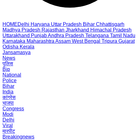
HOME
Delhi
Haryana
Uttar Pradesh
Bihar
Chhattisgarh
Madhya Pradesh
Rajasthan
Jharkhand
Himachal Pradesh
Uttarakhand
Punjab
Andhra Pradesh
Telangana
Tamil Nadu
Karnataka
Maharashtra
Assam
West Bengal
Tripura
Gujarat
Odisha
Kerala
Jansamasya
News
पुलिस
Bjp
National
Police
Bihar
India
कांग्रेस
भाजपा
Congress
Modi
Delhi
Viral
मारपीट
Breakingnews