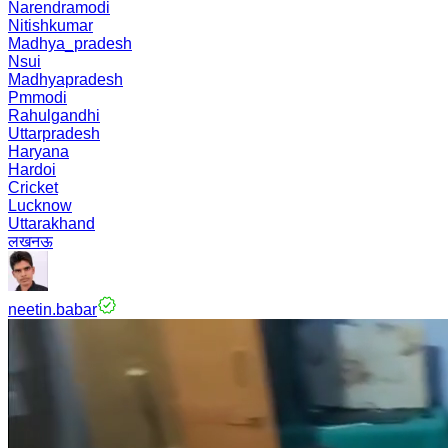
Narendramodi
Nitishkumar
Madhya_pradesh
Nsui
Madhyapradesh
Pmmodi
Rahulgandhi
Uttarpradesh
Haryana
Hardoi
Cricket
Lucknow
Uttarakhand
लखनऊ
neetin.babar