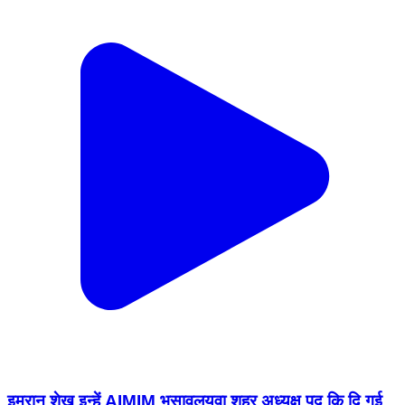
इमरान शेख इन्हें AIMIM भुसावलयुवा शहर अध्यक्ष पद कि दि गई