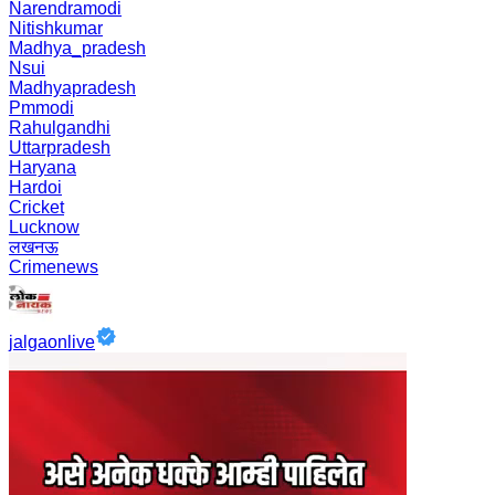
Narendramodi
Nitishkumar
Madhya_pradesh
Nsui
Madhyapradesh
Pmmodi
Rahulgandhi
Uttarpradesh
Haryana
Hardoi
Cricket
Lucknow
लखनऊ
Crimenews
jalgaonlive