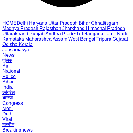
HOME
Delhi
Haryana
Uttar Pradesh
Bihar
Chhattisgarh
Madhya Pradesh
Rajasthan
Jharkhand
Himachal Pradesh
Uttarakhand
Punjab
Andhra Pradesh
Telangana
Tamil Nadu
Karnataka
Maharashtra
Assam
West Bengal
Tripura
Gujarat
Odisha
Kerala
Jansamasya
News
पुलिस
Bjp
National
Police
Bihar
India
कांग्रेस
भाजपा
Congress
Modi
Delhi
Viral
मारपीट
Breakingnews