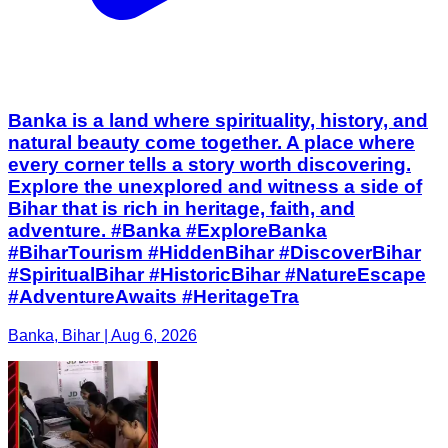
Banka is a land where spirituality, history, and
natural beauty come together. A place where
every corner tells a story worth discovering.
Explore the unexplored and witness a side of
Bihar that is rich in heritage, faith, and
adventure. #Banka #ExploreBanka
#BiharTourism #HiddenBihar #DiscoverBihar
#SpiritualBihar #HistoricBihar #NatureEscape
#AdventureAwaits #HeritageTra
Banka, Bihar | Aug 6, 2026