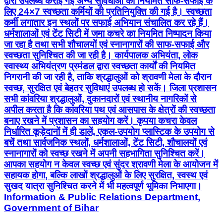
द्वारा उपलब्ध कराई गई अन्य सुविधाओं की नियमित साफ-सफाई के
लिए 24×7 स्वच्छता कर्मियों की प्रतिनियुक्ति की गई है। स्वच्छता
कर्मी लगातार इन स्थलों पर सफाई अभियान संचालित कर रहे हैं।
धर्मशालाओं एवं टेंट सिटी में जमा कचरे का नियमित निष्पादन किया
जा रहा है तथा सभी शौचालयों एवं स्नानागारों की साफ-सफाई और
स्वच्छता सुनिश्चित की जा रही है। कार्यपालक अभियंता, लोक
स्वास्थ्य अभियंत्रण प्रमंडल द्वारा स्वच्छता कार्यों की नियमित
निगरानी की जा रही है, ताकि श्रद्धालुओं को श्रावणी मेला के दौरान
स्वच्छ, सुरक्षित एवं बेहतर सुविधाएं उपलब्ध हो सकें। जिला प्रशासन
सभी कांवरिया श्रद्धालुओं, दुकानदारों एवं स्थानीय नागरिकों से
अपील करता है कि कांवरिया पथ एवं आसपास के क्षेत्रों की स्वच्छता
बनाए रखने में प्रशासन का सहयोग करें। कृपया कचरा केवल
निर्धारित कूड़ेदानों में ही डालें, एकल-उपयोग प्लास्टिक के उपयोग से
बचें तथा सार्वजनिक स्थलों, धर्मशालाओं, टेंट सिटी, शौचालयों एवं
स्नानागारों को स्वच्छ रखने में अपनी सहभागिता सुनिश्चित करें।
आपका सहयोग न केवल स्वच्छ एवं सुंदर श्रावणी मेला के आयोजन में
सहायक होगा, बल्कि लाखों श्रद्धालुओं के लिए सुरक्षित, स्वस्थ एवं
सुखद यात्रा सुनिश्चित करने में भी महत्वपूर्ण भूमिका निभाएगा।
Information & Public Relations Department,
Government of Bihar