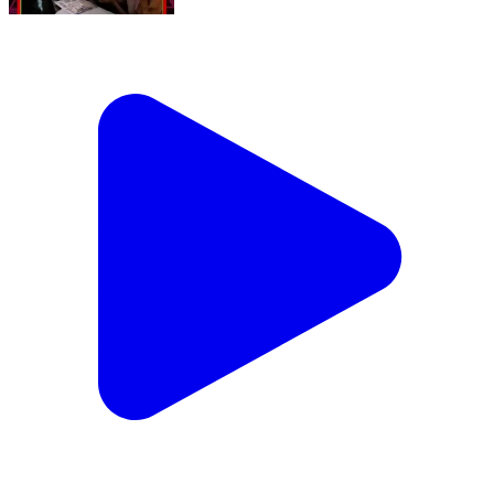
#बांका में सरकारी महिला कॉलेज की मांग को लेकर शुरू हुआ
हस्ताक्षर अभियान,सैकड़ों छात्राओं ने अभियान में जोड़ी भागीदारी
#followmeonfacebook #CMBihar
#SamratChoudhry