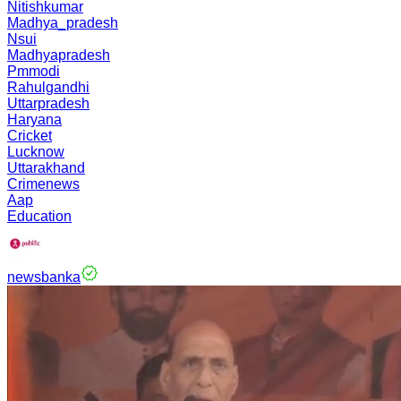
Nitishkumar
Madhya_pradesh
Nsui
Madhyapradesh
Pmmodi
Rahulgandhi
Uttarpradesh
Haryana
Cricket
Lucknow
Uttarakhand
Crimenews
Aap
Education
newsbanka