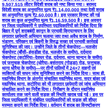
9,507.515 लीटर विदेशी शराब को नष्ट किया गया। बरामद
विदेशी शराब का अनुमानित मूल्य ₹1,14,00,000 तथा देशी शराब
का अनुमानित मूल्य ₹2,60,000 है। इस प्रकार विनष्ट की गई
शराब का कुल अनुमानित मूल्य ₹1,16,59,500 है। इस अवसर
पर जिला पदाधिकारी ने उपस्थित पदाधिकारियों को निर्देश दिया कि
बिहार में पूर्ण शराबबंदी कानून के प्रभावी क्रियान्वयन के लिए
लगातार छापेमारी अभियान चलाया जाए तथा अवैध शराब के निर्माण,
भंडारण, परिवहन एवं बिक्री के विरुद्ध सख्त एवं प्रभावी कार्रवाई
सुनिश्चित की जाए। उन्होंने जिले के तीनों चेकपोस्ट—भलजोर
चेकपोस्ट (बौंसी–हंसडीहा रोड, भलजोर के समीप), दर्दमारा
चेकपोस्ट (कटोरिया–देवघर रोड, दर्दमारा, थाना चान्दन के समीप)
एवं फत्तुचक चेकपोस्ट (धोरैया–बसंतराय (गोड्डा) रोड, फत्तुचक,
थाना धोरैया के समीप)—पर तीनों पालियों में 24×7 वाहनों एवं
व्यक्तियों की सघन जांच सुनिश्चित करने का निर्देश दिया। साथ ही,
मद्यनिषेध विभाग के अंतर्गत संचालित मद्यनिषेध थाना, सदर बांका एवं
मद्यनिषेध थाना, कटोरिया को भी लगातार छापेमारी एवं जांच अभियान
संचालित करने का निर्देश दिया। निरीक्षण के दौरान मद्यनिषेध
कार्यालय तक जाने वाली सड़क की स्थिति खराब पाई गई। इस पर
जिला पदाधिकारी ने संबंधित पदाधिकारियों को सड़क की शीघ्र
मरम्मत कराने का निर्देश दिया। वर्तमान में शराब का विनष्टीकरण