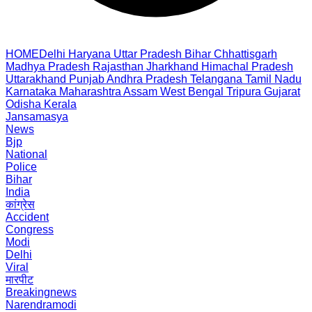
HOME
Delhi
Haryana
Uttar Pradesh
Bihar
Chhattisgarh
Madhya Pradesh
Rajasthan
Jharkhand
Himachal Pradesh
Uttarakhand
Punjab
Andhra Pradesh
Telangana
Tamil Nadu
Karnataka
Maharashtra
Assam
West Bengal
Tripura
Gujarat
Odisha
Kerala
Jansamasya
News
Bjp
National
Police
Bihar
India
कांग्रेस
Accident
Congress
Modi
Delhi
Viral
मारपीट
Breakingnews
Narendramodi