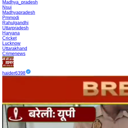
Madhya_pradesh
Nsui
Madhyapradesh
Pmmodi
Rahulgandhi
Uttarpradesh
Haryana
Cricket
Lucknow
Uttarakhand
Crimenews
haider6398