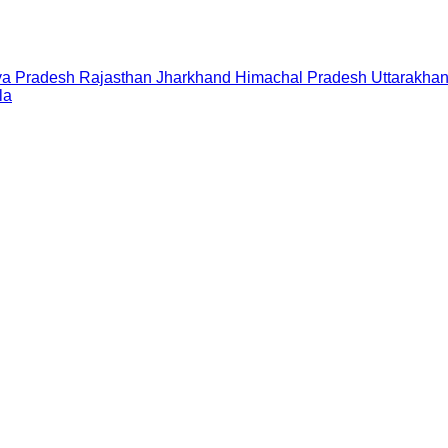
a Pradesh
Rajasthan
Jharkhand
Himachal Pradesh
Uttarakha
la