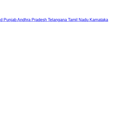
nd
Punjab
Andhra Pradesh
Telangana
Tamil Nadu
Karnataka