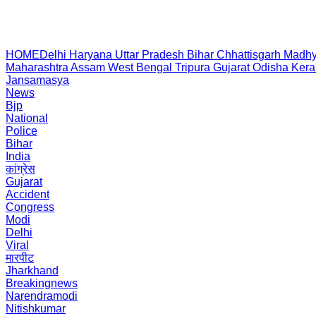
HOME
Delhi
Haryana
Uttar Pradesh
Bihar
Chhattisgarh
Madhy
Maharashtra
Assam
West Bengal
Tripura
Gujarat
Odisha
Kera
Jansamasya
News
Bjp
National
Police
Bihar
India
कांग्रेस
Gujarat
Accident
Congress
Modi
Delhi
Viral
मारपीट
Jharkhand
Breakingnews
Narendramodi
Nitishkumar