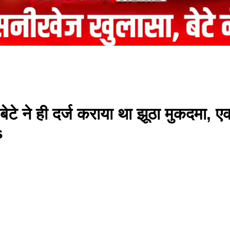
ेटे ने ही दर्ज कराया था झूठा मुकदमा
s