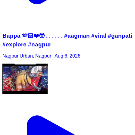
Bappa 🫶🏻❤️🥹 . . . . . . #aagman #viral #ganpati
#explore #nagpur
Nagpur Urban, Nagpur | Aug 6, 2026