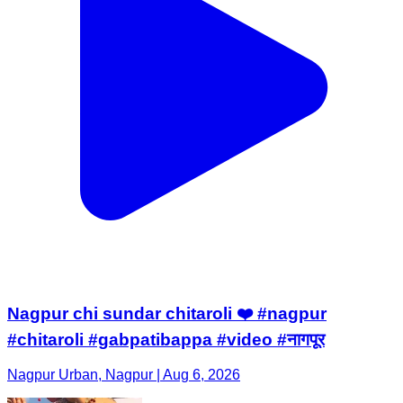
Nagpur chi sundar chitaroli ❤️ #nagpur
#chitaroli #gabpatibappa #video #नागपूर
Nagpur Urban, Nagpur | Aug 6, 2026