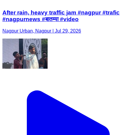
After rain, heavy traffic jam #nagpur #trafic
#nagpurnews #बातम्या #video
Nagpur Urban, Nagpur | Jul 29, 2026