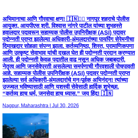
अभिमानाचा आणि गौरवाचा क्षण! 🇮🇳👮‍♂️ नागपूर शहराचे पोलीस
आयुक्त, आयपीएस श्री. विश्वास नांगरे पाटील यांच्या शुभहस्ते
हवालदार पदावरून सहाय्यक पोलीस उपनिरीक्षक (ASI) पदावर
पदोन्नती प्राप्त झालेल्या अधिकारी-अंमलदारांच्या पायपिंग सेरेमनीचा
दिमाखदार सोहळा संपन्न झाला. कर्तव्यनिष्ठा, शिस्त, प्रामाणिकपणा
आणि उत्कृष्ट सेवाभाव यांची दखल घेत ही पदोन्नती प्रदान करण्यात
आली. ही पदोन्नती केवळ पदातील वाढ नसून अधिक जबाबदारी,
नेतृत्व आणि जनसेवेप्रती असलेल्या समर्पणाची गौरवशाली पोचपावती
आहे. सहाय्यक पोलीस उपनिरीक्षक (ASI) पदावर पदोन्नती प्राप्त
झालेल्या सर्व अधिकारी-अंमलदारांचे मनःपूर्वक अभिनंदन! त्यांच्या
उज्ज्वल भविष्यासाठी आणि यशस्वी सेवेसाठी हार्दिक शुभेच्छा.
“कर्तव्य हाच धर्म, जनसेवा हाच ध्यास.” जय हिंद! 🇮🇳
Nagpur, Maharashtra | Jul 30, 2026