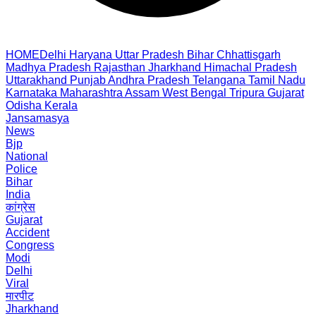
HOME
Delhi
Haryana
Uttar Pradesh
Bihar
Chhattisgarh
Madhya Pradesh
Rajasthan
Jharkhand
Himachal Pradesh
Uttarakhand
Punjab
Andhra Pradesh
Telangana
Tamil Nadu
Karnataka
Maharashtra
Assam
West Bengal
Tripura
Gujarat
Odisha
Kerala
Jansamasya
News
Bjp
National
Police
Bihar
India
कांग्रेस
Gujarat
Accident
Congress
Modi
Delhi
Viral
मारपीट
Jharkhand