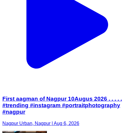
First aagman of Nagpur 10Augus 2026 . . . . .
#trending #instagram #portraitphotography
#nagpur
Nagpur Urban, Nagpur | Aug 6, 2026