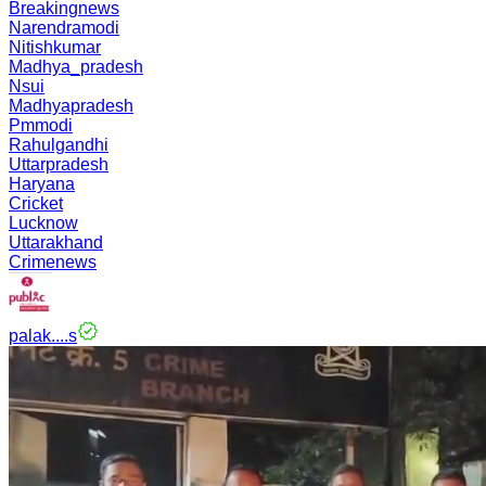
Breakingnews
Narendramodi
Nitishkumar
Madhya_pradesh
Nsui
Madhyapradesh
Pmmodi
Rahulgandhi
Uttarpradesh
Haryana
Cricket
Lucknow
Uttarakhand
Crimenews
palak....s